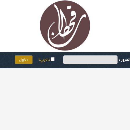
مرور :
تذكرني؟