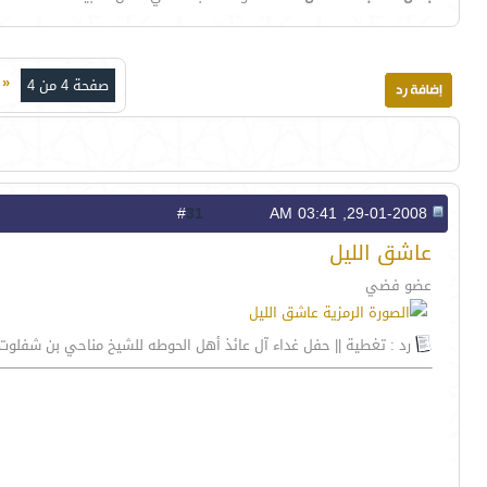
«
ا
صفحة 4 من 4
31
#
29-01-2008, 03:41 AM
عاشق الليل
عضو فضي
رد : تغطية || حفل غداء آل عائذ أهل الحوطه للشيخ مناحي بن شفلوت