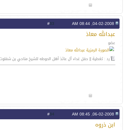
33
#
04-02-2008, 08:44 AM
عبدالله معاذ
عضو
رد : تغطية || حفل غداء آل عائذ أهل الحوطه للشيخ مناحي بن شفلوت
34
#
06-02-2008, 08:45 AM
ابن ذروه