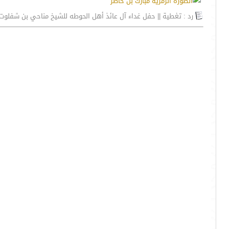
رد : تغطية || حفل غداء آل عائذ أهل الحوطه للشيخ مناحي بن شفلوت