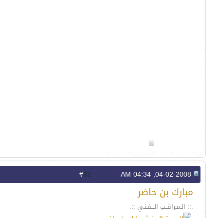
32
#
04-02-2008, 04:34 AM
مبارك بن حاضر
.:: الـمـراقــب الـــفـنـي ::.