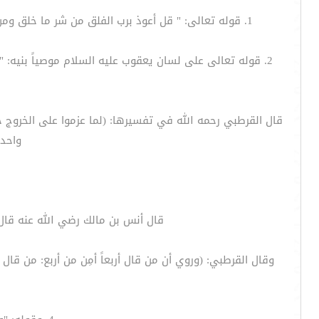
1. قوله تعالى: " قل أعوذ برب الفلق من شر ما خلق ومن شر غاسق إذا وقب ومن شر النفاثات في العقد ومن شر حاسد إذا حسد"12، حيث أمر الله بالاستعاذة من شر الحاسد والعائن.
2. قوله تعالى على لسان يعقوب عليه السلام موصياً بنيه: "
قال القرطبي رحمه الله في تفسيرها: (لما عزموا على الخروج خ
واحد،
قال أنس بن مالك رضي الله عنه قال: ق