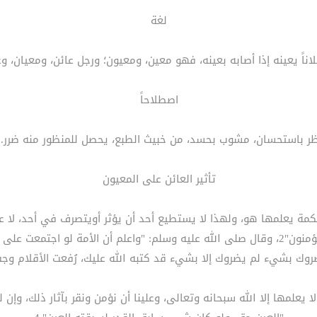
لغة
اناً يعينه إذا أصابه بعينه، فهو معين، ومعيون؛ ورجل عائن، ومعيان، و
اصطلاحاً
ر باستحسان، مشوب بحسد، من خبيث الطبع، يحصل للمنظور منه ضرر.1
تأثير العائن على المعيون
 يعلمها هو، ولهذا لا يستطيع أحد أن يؤثر أويتصرف في أحد، لا عائناً، 
لن يصيبنا إلا ما كتب الله لنا هو مولانا وعلى الله فليتوكل المؤمنون"2، وقال صلى الله عليه و
روك بشيء لم يضروك إلا بشيء قد كتبه الله عليك، رُفعت الأقلام وج
 يعلمها إلا الله سبحانه وتعالى، وعلينا أن نؤمن ونقر بآثار ذلك، وإن