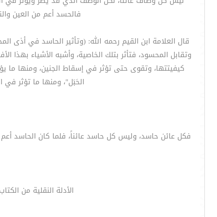
ليس كل وصَّاف عائناً، لكن الوصف الذي قد يضر ويؤثر في 
فالحسد أعم من العين والن
قال العلامة ابن القيم رحمه الله: (وتأثير الحاسد في أذى الم
وتقابل المحسود، فتأثر بتلك الخاصية، وأشبه الأشياء بهذا ال
الحَبَل"، ومنها ما تؤثر في
فكل عائن حاسد، وليس كل حاسد عائناً، فلما كان الحاسد أعم
الأدلة النقلية من الكتا