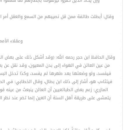
"وإن يكاد الذين كفروا ليزلقونك بأبصارهم لما سمعوا الذكر"6، وقال: "قل أعوذ برب الفلق من شر ما خلق ومن غاسق إذا وقب ومن شر النفاثات في العقد ومن شر حا
وقال: أبطلت طائفة ممن قل نصيبهم من السمع والعقل أمر العي
وعقلاء الأمم
وقال الحافظ ابن حجر رحمه الله: (وقد أشكل ذلك على بعض ا
من عين العائن في الهواء إلى بدن المعيون، وقد نقل عن بعض 
فيفسد، ولو وضعتها بعد طهرها لم يفسد، وكذا تدخل البستان
فيتثاءب هو، أشار إلى ذلك ابن بطال، وقال الخطابي: في الحد
المازري: زعم بعض الطبائعيين أن العائن ينبعث من عينه 
يتمشى على طريقة أهل السنة أن العين إنما تضر عند نظر الع