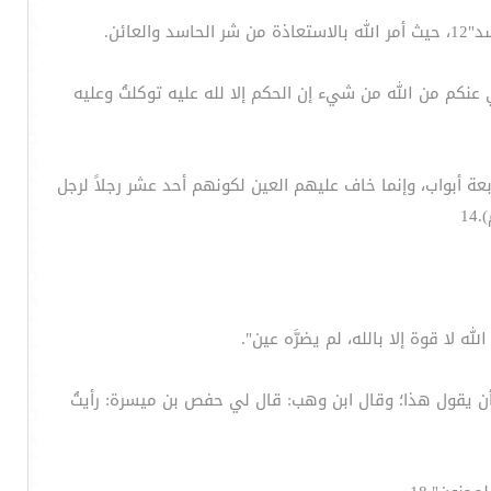
 عنكم من الله من شيء إن الحكم إلا لله عليه توكلتُ وعليه
ة أبواب، وإنما خاف عليهم العين لكونهم أحد عشر رجلاً لرجل
1
 لا قوة إلا بالله، لم يضرَّه عين".
ل مالك: ينبغي لكل من دخل منزله أن يقول هذا؛ وقال ابن وهب: قال لي حفص بن ميسرة: رأيتُ