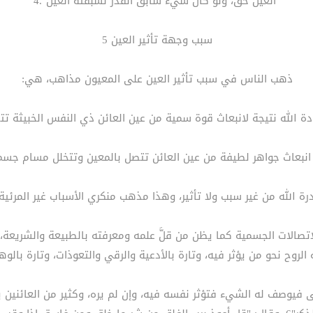
"العين حق، ولو كان شيء سابق القدر لسبقته العين".4
سبب وجهة تأثير العين 5
ذهب الناس في سبب تأثير العين على المعيون مذاهب، هي:
اتصالات الجسمية كما يظن من قلَّ علمه ومعرفته بالطبيعة والشريعة، بل ا
 الروح نحو من يؤثر فيه، وتارة بالأدعية والرقي والتعوذات، وتارة بالوه
 فيوصف له الشيء فتؤثر نفسه فيه، وإن لم يره، وكثير من العائنين ي