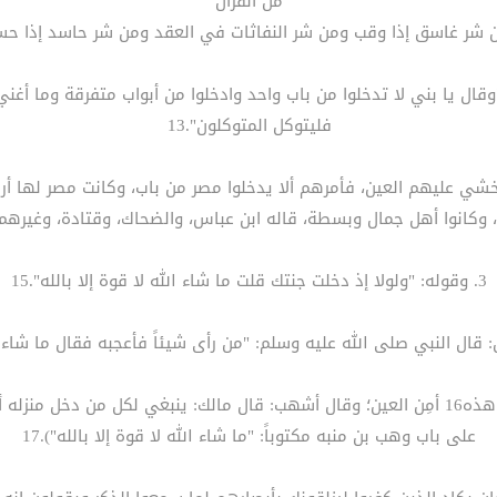
من القرآن
وقال يا بني لا تدخلوا من باب واحد وادخلوا من أبواب متفرقة وما أغني
فليتوكل المتوكلون".13
شي عليهم العين، فأمرهم ألا يدخلوا مصر من باب، وكانت مصر لها أربع
 وكانوا أهل جمال وبسطة، قاله ابن عباس، والضحاك، وقتادة، وغيرهم).4
3. وقوله: "ولولا إذ دخلت جنتك قلت ما شاء الله لا قوة إلا بالله".15
ال النبي صلى الله عليه وسلم: "من رأى شيئاً فأعجبه فقال ما شاء الله
وقال القرطبي: (وروي أن من قال أربعاً أمِن من أربع: من قال هذه16 أمِن العين؛ وقال أشهب: قا
على باب وهب بن منبه مكتوباً: "ما شاء الله لا قوة إلا بالله").17