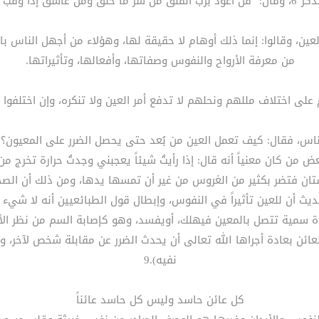
سد إذا حسد".7
ن، وقالوا: إنما ذلك أوهام لا حقيقة لها، وهؤلاء من أجهل الناس با
من معرفة الأرواح والنفوس وصفاتها، وأفعالها، وتأثيراتها.
 على اختلاف مللهم ونحلهم لا تدفع أمر العين ولا تنكره، وإن اختلفوا 
لناس، فقال: كيف تعمل العين من بُعد حتى يحصل الضرر على المعيون؟
من كان معنياً أنه قال: إذا رأيتُ شيئاً يعجبني وجدتُ حرارة تخرج من
 فتضر بكثير من الغروس من غير أن تمسها يدها، ومن ذلك أن الصحيح 
يث أن للعين تأثيراً في النفوس، وإبطال قول الطبائعيين أنه لا شيء 
قوة سمية تتصل بالمعين فيهلك، أويفسد، وهو كإصابة السم من نظر الأ
ائن بعادة أجراها الله تعالى أن يحدث الضرر عن مقابلة شخص لآخر، وه
نفيه).9
كل عائن حاسد وليس كل حاسد عائناً