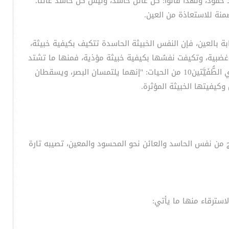
قود، ولهذا قالوا: كل عائن حاسد، وليس كل حاسد عائناً؛
منة للاستعاذة من العين.
ابة بالعين، فإن النفس الخبيثة الحاسدة تتكيف بكيفية خبيثة،
ة غضبية، وتكيفت نفسُها بكيفية خبيثة مؤذية، فمنها ما تشتد
كيفيتتها، وتقوى حتى تؤثر في إسقاط الجنين، ومنها ما يؤثر في طمس البصر، كما قال النبي صلى الله عليه وسلم في الأبتر وذي الطُّفَيَّتين10 من الحيات: "إنهما يلتمسان البصر، ويسقطان
وكيفيتها الخبيثة المؤثرة.
 من نفس الحاسد والعائن نحو المحسود والمعين، تصيبه تارة
لاسترقاء منها ما يأتي: