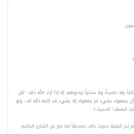
عيون.
ولا حاسداً، ولا ساحراً، ونحوهم، إلا إذا أراد الله ذلك: "قل
سلم: "واعلم أن الأمة لو اجتمعت على أن ينفعوك بشيء لم ينفعوك إلا بشيء قد كتبه الله لك ، ولو
فت الصحف" الحديث.3
 لم ندر كيفية حدوث ذلك، تصديقاً لما صح عن الشارع الحكيم: