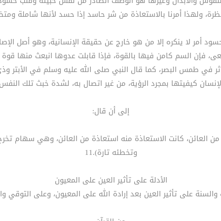
النفوس والأبدان وغيرها هو الوصف الصادر من نفس خبيثة وقلب حسود ح
ظرة، ولهذا أمرنا بالاستعاذة من شر حاسد إذا حسد لأنها شاملة ومتض
حسود أمر لا ينكره إلا من هو خارج عن حقيقة الإنسانية، وهو أصل الإص
أفعى، فإن السم كامن فيها بالقوة، فإذا قابلت عدوها انبعث منها قو
 الإنسان كيفيتها بمجرد الرؤية، من غير اتصال به، لشدة خبث تلك النفس 
إلى أن قال:
 من العائن، كانت الاستعاذة منه استعاذة من العائن، وهي سهام تخرج
وتخطئه تارة).11
الأدلة على تأثير العين على المعيون
ب والسنة على تأثير العين بعد إرادة الله على المعيون، وعلى التوقي وا