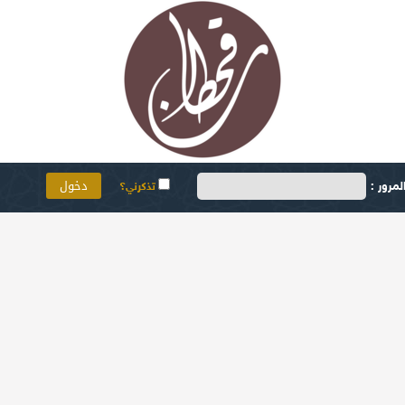
مرور :
تذكرني؟