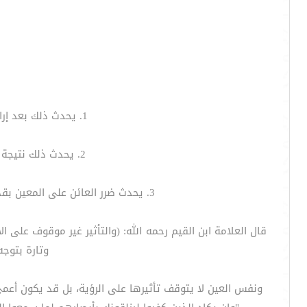
1. يحدث ذلك بعد إرادة الله نتيجة لانبعاث قوة سمية من عين العائن ذي النفس الخبيثة تتصل بالمعين فتضره.
2. يحدث ذلك نتيجة انبعاث جواهر لطيفة من عين العائن تتصل بالمعين وتتخلل مسام جسمه فيتأذى من ذلك.
3. يحدث ضرر العائن على المعين بقدرة الله من غير سبب ولا تأثير، وهذا مذهب منكري الأسباب غير المرئية والمحسوسة، وهذا مذهب مرجوح.
قال العلامة ابن القيم رحمه الله: (والتأثير غير موقوف على ال
وتارة بتوجه
ونفس العين لا يتوقف تأثيرها على الرؤية، بل قد يكون أعمى