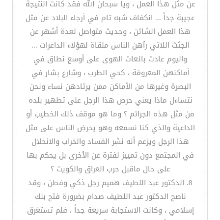
عن مثل هذا العمل ، ويا سبحان الله فقد كانت النتيجة
عجيبة جداً ... انكفاف شبه تام في أرجاء البلاد عن مثل
هذا العمل الشائن ، وحديث متواصل لعدة أشهر عن
الجثث اللاتي رآهن الناس ملقاة لهؤلاء الداعرات ...
واليوم عادت بائعات الهوى على أوسع نطاق في
أماكنهن المعروفة ، كحي الطرب ، وشارع بشار في
البصرة وغيرها من الأماكن ممن يرتادهن نساء ونحن
نتساءل ماذا يعني حرص هذا الرجل على تطهير بلده
من مثل هذه الجرائم ؟ وما هو موقف ذلك الخطيب أو
الداعية والذي كنا نسمعه وهو يحرض الناس على مثل
هذا الرجل ويزعم أنه نشر الفساد والخراب والانحلال
في المجتمع دون تمييز لفترة عن الأخرى بل يحكم بها
على حال ماقبل حرب العراق والكويت ؟
8. الدكتور عبد اللطيف هميم رجل ذكي وفطن ، وقد
ناصح الدكتور عبد اللطيف صدام بضرورة فتح بنك
إسلامي ، وكانت الاستجابة سريعة جداً ، فلم تستغرق