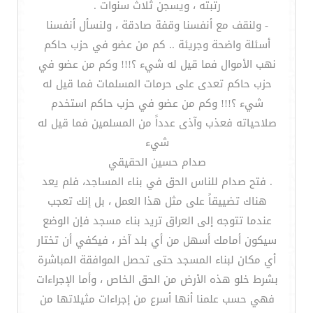
رتبته ، ويسجن ثلاث سنوات .
- ولنقف مع أنفسنا وقفة صادقة ، ولنسأل أنفسنا
أسئلة واضحة وجريئة .. كم من عضو في حزب حاكم
نهب الأموال فما قيل له شيء ؟!!! وكم من عضو في
حزب حاكم تعدى على حرمات المسلمات فما قيل له
شيء ؟!!! وكم من عضو في حزب حاكم استخدم
صلاحياته فعذب وآذى عدداً من المسلمين فما قيل له
شيء
صدام حسين الحقيقي
. فتح صدام للناس الحق في بناء المساجد، فلم يعد
هناك تضييقاً على مثل هذا العمل ، بل إنك تعجب
عندما تتوجه إلى العراق تريد بناء مسجد فإن الوضع
سيكون أمامك أسهل من أي بلد آخر ، فيكفي أن تختار
أي مكان لبناء المسجد حتى تحصل الموافقة المباشرة
بشرط خلو هذه الأرض من الحق الخاص ، وأما الإجراءات
فهي حسب علمنا أنها أسرع من إجراءات مثيلاتها من