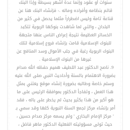
سنوات أو عقود وإنما عدة أشهر بسيطة وإذا البنك
قائم بنظامه وأفراده وماله .- فإنشاء البنك هنا عن
قناعة تامة وليس اضطراراً مثلما يحصل في كثير من
البلدان ، والتي لما شاهدت بنوكها الربوية تتكبد
الخسائر العظيمة نتيجة إعراض الناس عنها متجهة
للبنوك الإسلامية قامت بإنشاء فروع إسلامية لتلك
البنوك الربوية رغبة في جلب الأموال وسد المنافع عن
غيرها من البنوك الإسلامية .
9. ناصح الدكتور عبد اللطيف هميم حفظه الله صدام
بضرورة الاهتمام بالسنة وأحاديث النبي صلى الله عليه
وسلم خاصة وطالبه بضرورة إنشاء موقع يعتني بمثل
هذا العمل ، وتفاجأ الدكتور بموافقة الرئيس على ما
هو أكبر من هذا بكثير بحيث لم يخطر على باله ، فقد
أمر بإنشاء مركز لجمع السنة النبوية كلها وقد سمي بـ
' مركز الإمام البخاري ' ولم يسمه مركز صدام حسين ،
حيث تولى مسؤوليته الفعلية الدكتور ماهر فاضل ،