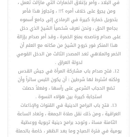
في البلاد ، وأمر بإغلاق الخمارات التي مازالت تعمل ،
ومن يجرؤ على خلاف أمره ؟!! ، وتجاوز هذا فأمر
بتحويل خمارة كبيرة في الرمادي إلى جامع أسموه
بجامع الحق ، ونحن نعرف شخصياً الشيخ الذي دخل
على صدام وناصحه بمنع الخمرة ، وقد أمر صدام بإزالة
هذا المنكر فور خروج الشيخ من مكانه مع العلم أن
الخمر والملاهي تعد المصدر الثالث من الدخل القومي
لدولة العراق .
12. فتح صدام باب مشاركة المرأة في جيش القدس
ولكنه اشترط لها شرطين : أن يكون اللبس ساتراً وأن
تضع الحجاب الشرعي على رأسها ، وفعلاً حصلت
استجابة كبيرة بين هؤلاء النسوة .
13. فتح باب البرامج الدينية في القنوات والإذاعات
العراقية ، ومن ذلك نقل صلاة الجمعة ، وتعاد الساعة
الثامنة مساءً ، وتوجد برامج دينية تربوية ووعظية
يومية في فترة الصباح وما بعد الظهر ، خاصة بالحملة