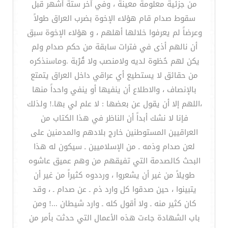
من جزئية معلومة معينة ، وفي آخر ستة أشهر قبل
سقوط صدام قام هؤلاء الإخوة بضرب العراق طولاً
وعرضاً لم يعرفوا خلالها أهلهم ، و هؤلاء الإخوة سبق
أن نالهم أذى في فترات سابقة من حكم صدام ولم
يكن لهم حُظوة لديه ولامنصب ولا قُرْبة .وماسنذكره
من حقائق لا يستطيع أي عراقي داخل العراق يتمتع
بالإنصاف ، والاطلاع أن ينفيها أو ينفي واحداً منها
،اللهم إلا أن يقول عن بعضها : لا علم لي بها.! ولذلك
فإنا لا نشك أبداً أن الناظر في هذا الكتاب من
العراقيين المستوطنين خارج بلادهم والمدمنين على
لعن صدام وذمه ـ من الإسلاميين ـ سيكون له هذا
البحث كالصدمة التي تفيقهم من وهم عميق عاشوه
طويلاً من غير أن يشعروا ، ورددوه كثيراً من غير أن
يتبينوا ، حين صدقوا كل وارد ذم ـ عن صدام ـ ، وقد
كان كثير منه ـ ولا أقول كله ـ وارد شيطان ...! ومن
باب الشهادة جاءت هذه الأعمال التي حدثت بأمر من