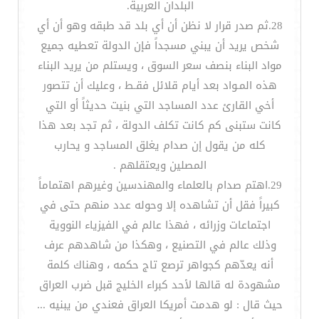
البلدان العربية.
28.ثم صدر قرار لا نظن أن أي بلد قد طبقه وهو أن أي
شخص يريد أن يبني مسجداً فإن الدولة تعطيه جميع
مواد البناء بنصف سعر السوق ، ويستلم من يريد البناء
هذه المـواد بعد أيام قلائل فقـط ، وعليك أن تتصور
أخي القارئ عدد المساجد التي بنيت حديثاً أو التي
كانت ستبنى كم كانت تكلف الدولة ، ثم تجد بعد هذا
كله من يقول إن صدام يغلق المساجد و يحارب
المصلين ويعتقلهم .
29.اهتم صدام بالعلماء والمهندسين وغيرهم اهتماماً
كبيراً فقل أن تشاهده إلا وحوله عدد منهم حتى في
اجتماعات وزرائه ، فهذا عالم في الفيزياء النووية
وذلك عالم في التصنيع ، وهكذا من شاهدهم عرف
أنه يعدّهم كجواهر ترصع تاج حكمه ، وهناك كلمة
مشهودة له قالها لأحد كبراء الخليج قبل ضرب العراق
حيث قال : لو هدمت أمريكا العراق فعندي من يبنيه ...