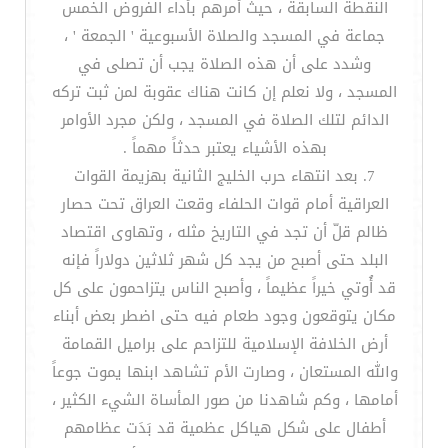
النقطة السابقة ، حيث أمرهم بأداء الفروض الخمس
جماعة في المسجد والصلاة الأسبوعية ' الجمعة ' ،
وشدد على أن هذه الصلاة يجب أن تصلى في
المسجد ، ولا نعلم إن كانت هناك عقوبة لمن ثبت تركه
الدائم لتلك الصلاة في المسجد ، ولكن مجرد الأوامر
بهذه الأشياء يعتبر حدثاً مهماً .
7. بعد انتهاء حرب الخليج الثانية بهزيمة القوات
العراقية أمام قوات الحلفاء وقعت العراق تحت حصار
ظالم قلّ أن تجد في التاريخ مثله ، وتهاوى اقتصاد
البلد حتى أصبح من يجد كل شهر ثلاثين دولاراً فإنه
قد أُوتي خيراً عظيماً ، وأصبح الناس يتزاحمون على كل
مكان يتوقعون وجود طعام فيه حتى اضطر بعض أبناء
أرض الخلافة الإسلامية للتزاحم على براميل القمامة
والله المستعان ، وصارت الأم تشاهد ابنها يموت جوعاً
أمامها ، وكم شاهدنا من صور المأساة الشيء الكثير ،
أطفال على شكل هياكل عظمية قد بَدَت عظامهم