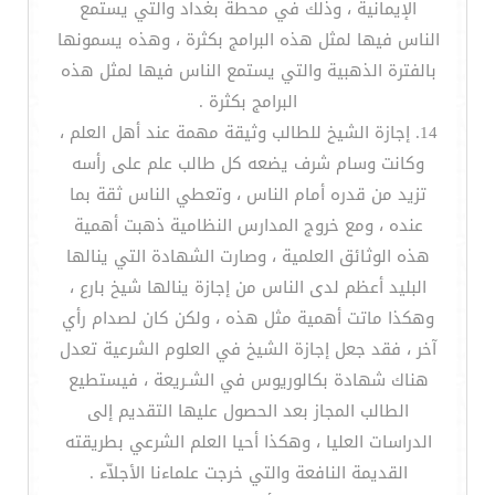
الإيمانية ، وذلك في محطة بغداد والتي يستمع
الناس فيها لمثل هذه البرامج بكثرة ، وهذه يسمونها
بالفترة الذهبية والتي يستمع الناس فيها لمثل هذه
البرامج بكثرة .
14. إجازة الشيخ للطالب وثيقة مهمة عند أهل العلم ،
وكانت وسام شرف يضعه كل طالب علم على رأسه
تزيد من قدره أمام الناس ، وتعطي الناس ثقة بما
عنده ، ومع خروج المدارس النظامية ذهبت أهمية
هذه الوثائق العلمية ، وصارت الشهادة التي ينالها
البليد أعظم لدى الناس من إجازة ينالها شيخ بارع ،
وهكذا ماتت أهمية مثل هذه ، ولكن كان لصدام رأي
آخر ، فقد جعل إجازة الشيخ في العلوم الشرعية تعدل
هناك شهادة بكالوريوس في الشـريعة ، فيستطيع
الطالب المجاز بعد الحصول عليها التقديم إلى
الدراسات العليا ، وهكذا أحيا العلم الشرعي بطريقته
القديمة النافعة والتي خرجت علماءنا الأجلاّء .