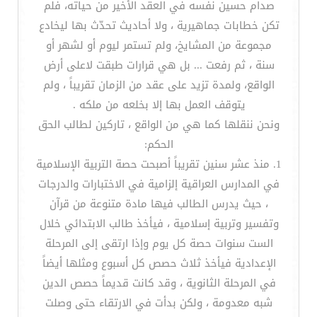
صدام حسين نفسه في العقد الأخير من حياته، فلم
تكن خطابات جماهيرية ، ولا أحاديث تحدّث بها ليخادع
مجموعة من المشايخ، ولم تستمر ليوم أو لشهر أو
سنة ، ثم رفعت ... بل هي قرارات طبقت لاعلى أرض
الواقع، ولمدة تزيد على عقد من الزمان تقريباً ، ولم
يتوقف العمل بها إلا بخلعه من ملكه .
ونحن ننقلها كما هي من الواقع ، تاركين لطالب الحق
الحكم:
1. منذ عشر سنين تقريباً أصبحت حصة التربية الإسلامية
في المدارس العراقية إلزامية في الاختبارات والدرجات
، حيث يدرس الطالب فيها مادة متنوعة من قرآن
وتفسير وتربية إسلامية ، فيأخذ طالب الابتدائي خلال
الست سنوات حصة كل يوم وإذا ارتقى إلى المرحلة
الإعدادية فيأخذ ثلاث حصص كل أسبوع ومثلها أيضاً
في المرحلة الثانوية ، وقد كانت قديماً حصص الدين
شبه معدومة ، ولكن بدأت في الارتقاء حتى وصلت