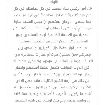
اللواط .
19. أمر الرئيس ببناء مسجد في كل محافظة في كل
عام مرة كهدية منه لكل محافظة في عيد ميلاده -
كما يسمى - ، وكان يستطيع أن يجعل الهدية عبارة
عن مسرحٍ أو ملهى أو ملعب أو نحو ذلك ، ولكنه جعل
الهدية هو العلامة الظاهرة لبلاد المسلمين وهو
المسجد وهو المركز الشرعي للمدينة المسلمة .
20. صدر قرار بحفظ حق الكويتيين والسعوديين
وغيرهم ممن يملكون بيوت أو عقارات مستأجرة في
العراق ، وبما أن المالك غير موجود ولا وكيل عنه هناك
فإن الدولة العراقية تتكفل بحفظ أملاكهم وادخار
إيجار بيوتهم إلى أن يرجعوا .- وعليك أن ترى العكس
من ذلك في أزمة الخليج الثانية ، فقد حصل الأذى
الكثير لمن كان عراقياً في بعض الدول حيث حصل له
أشبه ما يكون بالتأميم ، فأُخذ ماله ونهبت ممتلكاته
بل وهتك عرضه، ولم يكن لوحده في هذه المصيبة