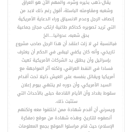
يقال-ذهب بخيره وشره، والمهم الآن هو العراق
وشعبه ومقاومته الباسلة، أقول رغم ذلك لابد من
إنصاف الرجل وعدم الانسياق وراء الدعاية الأمريكية
التي تريد تصويره كحاكم طاغية ارتكب مجازر جماعية
بحق شعبه، عدوانيا....الخ
فبالنسبة لي لا زلت اعتقد أن هذا الرجل صاحب مشروع
تاريخي، وأنه كان يكفي ليبقى في الحكم أن يعترف
بإسرائيل وأن يطلق يد الشركات الأمريكية تعيث
فسادا في النفط العراقي، ولكنه آثر المواجهة مع
أمريكيا ويقاتل بنفسه على العيش ذليلا تحت أقدام
السيد الأمريكي، وأن دوره لم ينتهي بيوم إعلان
سقوط بغداد وأن الأيام القادمة حبلى بالأحداث التي
ستثبت ذلك.
ويسرني أن أقدم شهادة ممن اختلفوا معه ولكنهم
أنصفوه للتاريخ، وهذه شهادة من موقع (مفكرة
الإسلام) حيث قام مراسلوا الموقع بجمع المعلومات