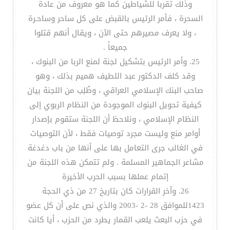
وذلك تقرباً للشياطين كما هو معروف من عادة
السحرة ، فأمر الرئيس بالقبض على كل ساحر وساحـرة
، ولا يعرف مصيرهم حتى الآن ، ويقال أنهم قتلوا
جميعاً .
25. وأمر الرئيس بتشكيل لجنة لمنع الربا من البنوك ،
وقد كلف الدكتور عبد اللطيف هميم بذلك ، وهو
صاحب البنك الإسلامي العراقي ، وطُلِب من اللجنة بيان
كيفية تحويل البنوك الموجودة من النظام الربوي إلى
النظام الإسلامي ، ونلاحظ أن اللجنة ستقوم بإصدار
أوامر منع وليست مجرد توصيات فقط ، لأن التوصيات
في الغالب جرى التعامل بها على أنها من باب دغدغة
مشاعر الجماهير المسلمة . ولم تتمكن هذه اللجنة من
إتمام عملها بسبب الحرب الأخيرة
26. وآخر القرارات كان بتاريخ 27 من ذي الحجة
1423للموافق 28 -2 -2003 والذي نص على أن كل عضو
في حزب البعث يلعب القمار يطرد من الحزب ، أيا كانت