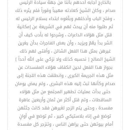
بالخارج أجابه أحدهم بأننا من جهة سيادة الرئيس
صدام ، وكان الشيخ كعادته مهيباً وقوراً فلم يثره ذلك
، وفتح الباب وأدخلهم وبلّغوه ابتداء بسلام الرئيس له
ثم طلبوا منه أن يبحث لهم في الشريعة عن إمكانية
قتل مثل هؤلاء الداعرات ، وشرحوا له بأدب كيف أن
الشر بدأ يعُمّ ويزيد ، وأن بعض الفاجرات بدأن يغرين
غيرهن بمثل هذا الفعل الشائن ، وأفتى لهم ذلك
الشيخ الصالح [ نحسبه كذلك ولا نزكي على الله أحداً ]
بجواز هذا الفعل لحين انكفاف هؤلاء المفسدات عن
مثل هذه الجريمة الكبرى ، وانطلقت هذه اللجنة إلى
صدام وكأنها تبث إليه هذه البشرى ، ولم يمض يومان
حتى بدأت عمليات تطهير المجتمع من مثل هؤلاء
الساقطات ، وتم قتل أكثر من ثمان وأربعين عاهرة
مفسدة ، وحتى يتم الزجر لغيرهن فقد كانت جثثهن
توضع في إناء بلاستيكي كبير ، ثم توضع في أوانٍ
أمام بيوتهن حتى يراهن الناس ، وتنزجر كل مفسدة