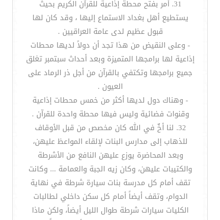
31. أمر بفتح محطة إذاعية للقرآن الكريم بحيث
يستطيع أهل بغداد الاستماع إليها ، وقد كان لها
قبول عظيم لدى عامة العراقيين .
- وعلى النقيض من هذا تجد أن دولاً لديها محطات
إذاعية لها برامجها المتميزة وبعد أحداث سبتمبر تغلق
جميع برامجها وتكتفي بالقرآن من أجل ذر الرماد على
العيون .
- وهناك دول لديها أكثر من خمس محطات إذاعية
وقنوات فضائية وليس فيها محطة واحدة للقرآن .
32. لنا أخٌ في الله كان مخصص من قبل الأوقاف
للذهاب إلى مدارس البنات لإلقاء المواعظ عليهن،
وبعد المحاضرة يوزع عليهن النافع من الأشرطة
والكتيبات عليهن، وكان زيه الجبة والعمامة ... وكانت
تقف أمام كل مدرسة بنات سيارة شرطة في نهاية
الدوام، وتقف أيضاً أمام كل سكن داخلي لطالبات
الكليات سيارات شرطة طوال الليل أيضاً، ولكن ماذا