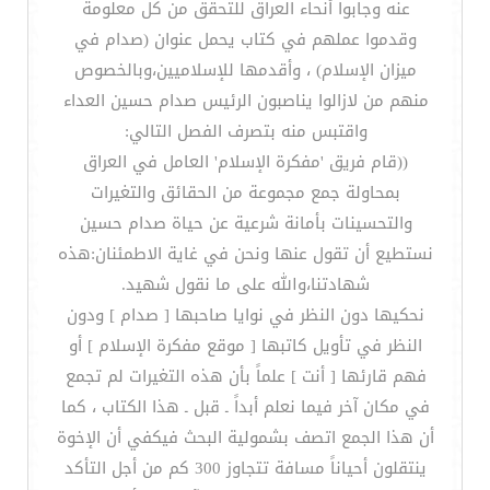
عنه وجابوا أنحاء العراق للتحقق من كل معلومة
وقدموا عملهم في كتاب يحمل عنوان (صدام في
ميزان الإسلام) ، وأقدمها للإسلاميين،وبالخصوص
منهم من لازالوا يناصبون الرئيس صدام حسين العداء
واقتبس منه بتصرف الفصل التالي:
((قام فريق 'مفكرة الإسلام' العامل في العراق
بمحاولة جمع مجموعة من الحقائق والتغيرات
والتحسينات بأمانة شرعية عن حياة صدام حسين
نستطيع أن تقول عنها ونحن في غاية الاطمئنان:هذه
شهادتنا،والله على ما نقول شهيد.
نحكيها دون النظر في نوايا صاحبها [ صدام ] ودون
النظر في تأويل كاتبها [ موقع مفكرة الإسلام ] أو
فهم قارئها [ أنت ] علماً بأن هذه التغيرات لم تجمع
في مكان آخر فيما نعلم أبداً ـ قبل ـ هذا الكتاب ، كما
أن هذا الجمع اتصف بشمولية البحث فيكفي أن الإخوة
ينتقلون أحياناً مسافة تتجاوز 300 كم من أجل التأكد