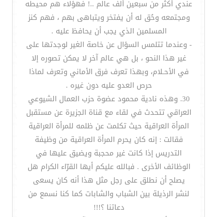
عندي أكثر من سبعين ألف عالم ..! فهؤلاء هم محيطه
ومجتمعه وحُق له أن يفتخر ويتباهى بهم ، فهم كنز
المسلمين الذي يجب أن يحافظ عليه .
- وعندما تتلمس السؤال عن خاصة الغير لوجدتها على
غير هذا النحو ، بل هي عالم آخر لا يمكن تصوره إلا
في الأحـلام، وبهذا تعرف فرق الأماني وتعرف لماذا
حرص العدو عليه دون غيره .
30. وهذه نادية محمود عضوة حزب العمال الشيوعي
العراقي تتحدث في لقاء مع قناة الجزيرة عن مستقبل
المرأة العراقية حيث تكلمت عن ظلمه للمرأة العراقية
فقالت : إنه كان يحرم المرأة العراقية من وظيفة
التدريس إذا كانت غير محجبة ويضيق عليها في
الوظائف الأخرى . فبالله عليكم أيها القرّاء الكرام هل
يصلح أن نطلق على رجل مثل هذا أنه كان يسعى
لنشر الرذيلة بين الشباب والشابات كما كنا نسمع من
دعاتنا ؟!!!