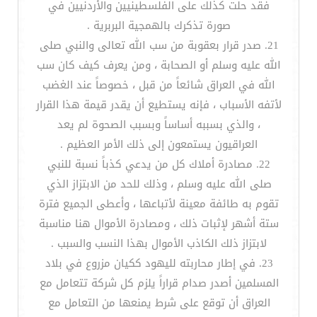
فقد حلت كذلك على الفلسطينيين والأردنيين في
صورة تذكرك بالهمجية البربرية .
21. صدر قرار بعقوبة من سب الله تعالى والنبي صلى
الله عليه وسلم أو الصحابة ، ومن يعرف كيف كان سب
الله في العراق شائعاً من قبل ، خصوصاً عند الغضب
لأتفه الأسباب ، فإنه يستطيع أن يقدر قيمة هذا القرار
، والذي بسببه أساساً وبسبب الصحوة لم يعد
العراقيون يستمعون إلى ذلك الأمر العظيم .
22. مصادرة أملاك كل من يدعي كذباً نسبة للنبي
صلى الله عليه وسلم ، وذلك للحد من الابتزاز الذي
تقوم به طائفة معينة لأتباعها ، وأعطى الجميع فترة
ستة أشهر لإثبات ذلك ، ومصادرة الأموال هنا مناسبة
لابتزاز ذلك الكاذب الأموال بهذا النسب والسبب .
23. في إطار محاربته لليهود ككيان مزروع في بلاد
المسلمين أصدر صدام قراراً يلزم كل شركة تتعامل مع
العراق أن توقع على شرط يمنعها من التعامل مع