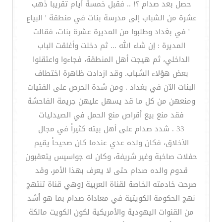
حصل بعد صدام ؟! .. فقبل خمسة أيام تقريباً ذهب
عشرة من الشباب إلى مدرسة بنات في منطقة ' البياع
' في بغداد وطلبوا من المديرة عشرة بنات، فقالت
المديرة : إن شاء الله ... ثم دخلت وأغلقت الباب
الداخلي، ثم هيجت أهل المنطقة، فجاءوا واعتقلوا
بعض هؤلاء الشباب. وقد ازدادت ظاهرة اختطاف
البنات الآن في بغداد . ومن شدة الحرص على الفتيات
ومنعهن من كل ما قد يسهل عليهن جريمة الفاحشة
فقد منع بيع أقراص منع الحمل في الصيدليات
33 . شدد صدام على أهل بيته كثيراً في مجال
الأخلاق، فكان ولده عدي عندما كان صحيحاً يقيم
حفلات صاخبة وغير شريفة، وكان له جواسيس يتعقبون
قدوم والده صدام حتى لا يعرف بهذا الأمر، وقد
صرحت خادمته الخاصة لقناة العربية [وهي قناة تنتهج
نهج الحكومة الكويتية في معاداة صدام بما هو أشد
من القنوات اليهودية والأمريكية لكون الكويت مالكة