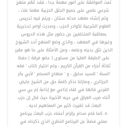
تمت الموافقة على أمور مهمة جداً ، فقد عُمّم منهج
شرعي علمي على جميع الحِلَق الحزبية مهما علت ،
وتم إنشاء معهد مدته سنتان ، ويتم فيه تدريس
العلوم الشرعية لكوادر الحزب ، وصدرت أوامر تحذيرية
بمعاقبة المتخلفين عن حضور مثل هذه الدروس
وغيرها في المعهد ، والذي وضع المنهج أحد الشيوخ
الذين نثق بدينه وعلمه ، ومن الأمثلة على ما هو مقرر
على الطبقة العليا من مستوى [ عضو فرقة ] حفظ
ثلاثة أجزاء من القرآن الكريم ، وتم اختيار كتاب ' فقه
السنة ' للسيد سابق ، و ' منهاج المسلم ' لأبي بكر
الجزائري ، ومازلنا نذكر كلمة حق من الشيخ عايض
القرني قالها في لقاء إذاعي مع إذاعة إم بي سي
أثناء ضرب العراق في حربه الأخيرة حيث قال إن حزب
البعث قد تغيرت كثير من المفاهيم لديه .
6. كما قام صدام بإلزام أعضاء حزب البعث ببرنامج
عملي فضلاً عن البرنامج النظري الذي ذكرناه في