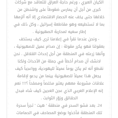
الكيان العبري ، ورغم حاجة العراق للتعاقد مع شركات
كبرى من أجل أن يمارس ضغوطاً على واشنطن من
خلالها حتى يخف عنه الحصار الاقتصادي إلا أنه ألزمها
بما لا تستطيعه وهو مقاطعة إسرائيل ، وكل ذلك في
إطار سعيه لمحاربة الصهيونية .
- ونحن عندما نقرأ في إعلامنا ترى كيف يستخف
بعقولنا فهو يكرر مقولة : إن صدام عميل للصهيونية ،
وأنها زرعته في المنطقة من أجل إحداث القلاقل . نحن
لانشك أن صدام أخطأ في جملة من الأحداث ولكنا
نقطع أنه لم يكن يوماً عميلاً لليهودية، وواعجباً كيف
يجعل هذا عميلاً للصهيونية بينما من يدعو لإقامة
علاقات مشروعة معهم يعتبر مخلصاً ومصلحاً ؟!!! نعم
إنه الإعلام العربي الذي عجن العجين كيف شاء فبدل
الحقائق وزوّر الثوابت .
24. بعد فشو السحر في منطقة ' هيت ' تجرأ سحرة
تلك المنطقة فأخذوا بوضع المصاحف في الحمامات