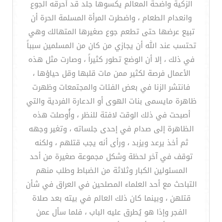
الزكية واضحة المعالم يكسوها جلد قد أحرقه الجوع
وانعدام الطعام ، واضطرت المرأة المسلمة الحرة أن
تبيع عرضها حتى تطعم جوع صغيرها المتهالك وهي
تحتسب عند الله أن يجازي من كان من المسلمين سبباً
في ذلك ، إلا أن الوضع تطور كثيراً ، وصارت مثل هذه
الأعمال فرصة لكثير ممن مات قلبها وقل حياؤها ،
فانتشر الزنا في بعض الفئات والمجتمعات وظهرت
ظاهرة مايسمى بنات الهوى أو الدعارة الفردية والتي
أصبحت في ذلك الوقت لافتة للنظر ، وأُوصلت هذه
الظاهرة إلى صدام في إحدى جلساته ، وتغير وجهه
ثم أخذ يرعد ويزبد ، ورأى أنه يجب قتلهم ، ولكنه
توقف في آخر لحظة وشكل مجموعة صغيرة من أحد
المسئولين الكبار وثلاثة من الضباط وطلب منهم
التباحث مع أحد العلماء المصلحين في العراق في شأن
قتلهن ، وبينما كان ذلك العالم في بيته بعد صلاة
الفجر وإذا هو يُطرق عليه الباب ، فلما سأل عمن