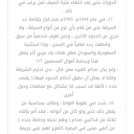
الدورات حتى بعد انتهاء فترة الصيف لمن يرغب في
ذلك .
17. في عام 1994م- 1995م صدر قرار بإقامة حد
السرقة على من قام بأي نوع من أنواع السرقة ، ولا
ندري عن الحدود الأخرى ، ونحن نعرف شخصياً من سرق
وقطعت يده فعلياً في السجن ، وإذا استثنينا
السعودية والسودان فهل هناك بلد عربي آخر يفعل
هذا ويحفظ أموال المسلمين ؟!!!
- ولم يكن صدام كغيره ممن قال : نحن نحترم الشريعة
ولكنا لا يمكن أن نطبق أحكام الحدود فيها [ يقصد
بلده ] لأنها قد تسبب لنا مشاكل مع منظمات ودول
أخرى .
18. شدد في عقوبة اللواط ، وطالب بمحاسبة من
يفعل ذلك حتى ولو كان من أعوانه ، فقد أمر بإلقاء
ثلاثة من فدائيي صدام [ وهم نخبته وخاصة جنده ]
من أعلى مبنى في البصرة كتعزير لهم على جريمة