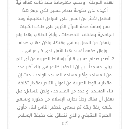
لهذه المرحلة ، وحسب معلوماتنا فقد كانت هناك نية
أكيدة لدى حكومة صدام حسين لكي ترفع هذا
المعدل لأكثر من المقرر على المراحل التعليمية وقد
تقرر إضافة حصة القرآن الكريم على طلاب الكليات
الجامعية بمختلف التخصصات ، وأبلغ الطلاب بهذا ولم
يتمكن من العمل به في وقتها، ولكن ذهاب صدام
وزوال حكمه أفسد هذا الأمل لدى كل عراقي .
2. أصدر صدام حسين قراراً بإسقاط الضريبة عن أي تاجر
يبني مسجداً ، بل إن التحفيز ظاهر في بناء أكبر عدد
من المساجد وأكبر مساحة للمسجد الواحد ، حيث إن
مقدار سقوط الضريبة عن أموال التاجر بمقدار تكلفة
بناء المسجد أو عدد من المساجد ، ونحن نتساءل: هل
يعقل أن هناك رجلاً يحارب الإسلام من جذوره ويسعى
لخلعه ربقة ربقة ثم يسعى لتحفيز الناس لبناء مأوى
الدعوة الحقيقي والذي تنطلق منه حقيقة الإسلام
؟!!!