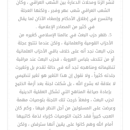
لنشر الزنا ومحلات الدعارة بين الشعب العراقي ، وكأن
الشعب العراقي شعب عهر وفجر ، ولكنها العجلة
والتسرع في إطلاق الأحكام وإصغاء الآذان لما يقال
في كثير من المصادر الإعلامية .
5. ظهر حزب البعث في عالمنا الإسلامي كغيره من
الأحزاب القومية والعلمانية ، ولكن عندما نتتبع عجلة
حزب البعث نجد أنه على خلاف باقي الأحزاب العلمانية
أو من تتلحف بلباس العروبة ، فحزب البعث عند مراقبة
تنظيماته ومناهجه تجد أنه في حالة تقدم بل وتغيرت
جلدته كثيراً ، ولا نقول إن هذا التغير هو تغير تنظيمي
لا علاقة له بشرع الله ، بل شكلت لجنة بعد أزمة الخليج
بإعادة صياغة المناهج التي تشكل العقلية الدينية
لحزب البعث ، وفعلاً خرجت تلك اللجنة بتوصيات مهمة
وعرضت على المسئولين من أجل النظر فيها ، وكم كان
العجب كبيراً فقد كتبت التوصيات كإبراء لذمة كاتبيها
أمام الله وهم كانوا على يقين أنها سترفض ، ولكن