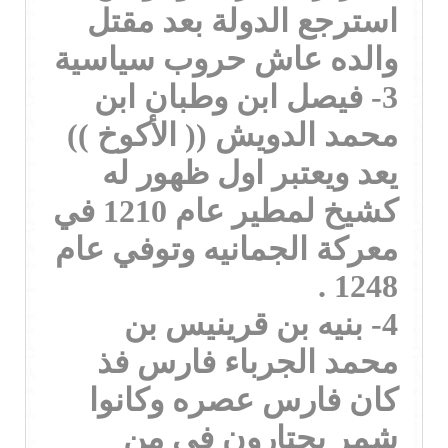
استرجع الدولة بعد مقتل
والده عاش حروب سياسية
3- فيصل ابن وطبان ابن
محمد الدويش (( الأكوخ ))
يعد ويعتبر اول ظهور له
كشيخ لمطير عام 1210 في
معركة الجمانيه وتوفي عام
1248 .
4- بنيه بن قرينيس بن
محمد الجرباء فارس فذ
كان فارس عصره وكانوا
شمر يحتارون في من