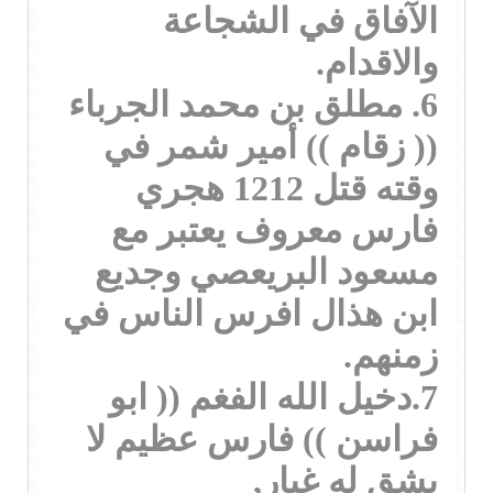
الآفاق في الشجاعة
والاقدام.
6. مطلق بن محمد الجرباء
(( زقام )) أمير شمر في
وقته قتل 1212 هجري
فارس معروف يعتبر مع
مسعود البريعصي وجديع
ابن هذال افرس الناس في
زمنهم.
7.دخيل الله الفغم (( ابو
فراسن )) فارس عظيم لا
يشق له غبار,