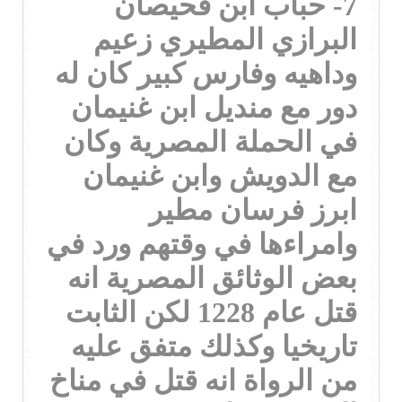
7- حباب ابن قحيصان
البرازي المطيري زعيم
وداهيه وفارس كبير كان له
دور مع منديل ابن غنيمان
في الحملة المصرية وكان
مع الدويش وابن غنيمان
ابرز فرسان مطير
وامراءها في وقتهم ورد في
بعض الوثائق المصرية انه
قتل عام 1228 لكن الثابت
تاريخيا وكذلك متفق عليه
من الرواة انه قتل في مناخ