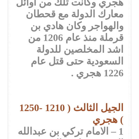
هجري وكانت تلك من اوائل
معارك الدولة مع قحطان
والهواجر وكان هادي بن
قرملة منذ عام 1206 من
اشد المخلصين للدولة
السعودية حتى قتل عام
1226 هجري .
الجيل الثالث ( 1210 -1250
) هجري
1 – الامام تركي بن عبدالله