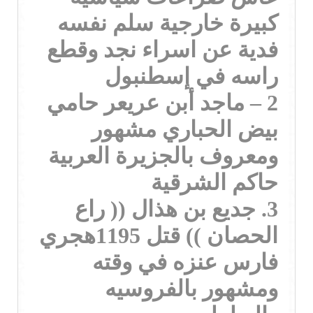
كبيرة خارجية سلم نفسه
فدية عن اسراء نجد وقطع
راسه في إسطنبول
2 – ماجد أبن عريعر حامي
بيض الحباري مشهور
ومعروف بالجزيرة العربية
حاكم الشرقية
3. جديع بن هذال (( راع
الحصان )) قتل 1195هجري
فارس عنزه في وقته
ومشهور بالفروسيه