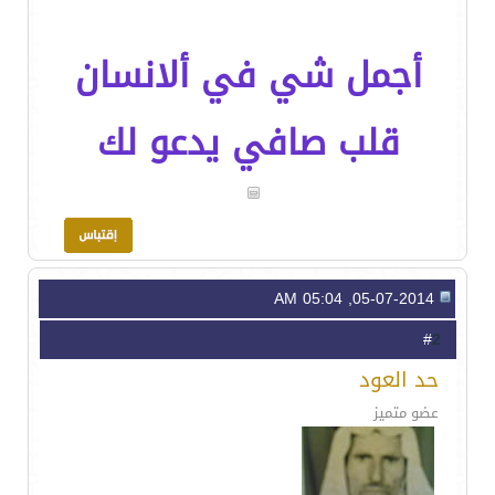
أجمل شي في ألانسان
قلب صافي يدعو لك
05-07-2014, 05:04 AM
2
#
حد العود
عضو متميز