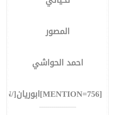
تحياتي
المصور
احمد الحواشي
[MENTION=756]ابوريان[/MENTION]@
__________________