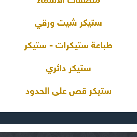
ملصقات الأسماء
ستيكر شيت ورقي
طباعة ستيكرات - ستيكر
ستيكر دائري
ستيكر قص على الحدود