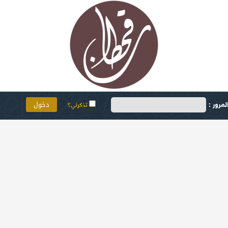
مرور :
تذكرني؟