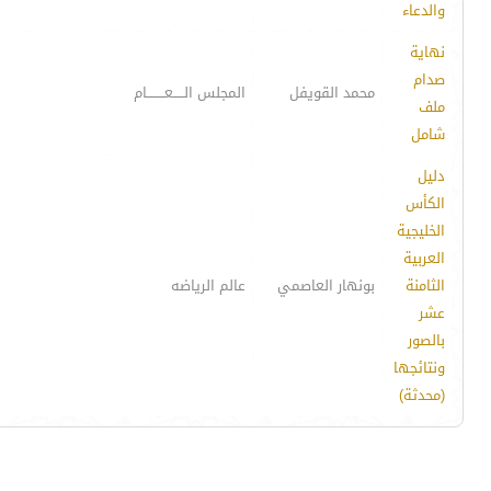
والدعاء
نهاية
صدام
محمد القويفل
المجلس الـــــعــــــــام
ملف
شامل
دليل
الكأس
الخليجية
العربية
الثامنة
بونهار العاصمي
عالم الرياضه
عشر
بالصور
ونتائجها
(محدثة)