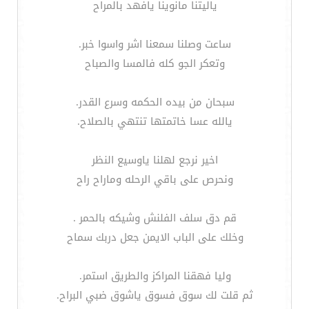
ياليتنا مانوينا يافهد بالمراح
ساعت وصلنا سمعنا اشر واسوا خبر.
وتعكر الجو كله فالمسا والصباح
سبحان من بيده الحكمه وسرع القدر.
يالله عسا خاتمتها تنتهي بالصلاح.
اخير نرجع لهلنا ياوسيع النظر
ونحرص على باقي الرحله وماراح راح
قم دق سلف الفلنش وشيكه بالحمر .
وخلك على الباب الايمن جعل دربك سماح
وليا فهقنا المراكز والطريق استمر.
ثم قلت لك سوق فسوق ياشوق ضبي البراح.