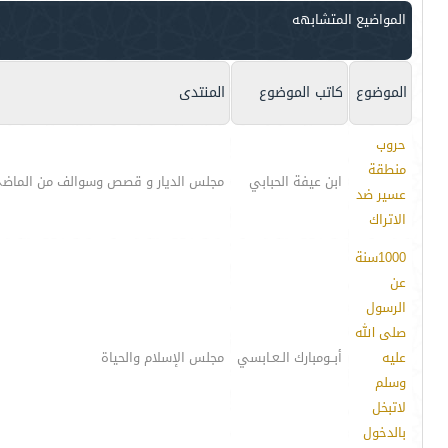
المواضيع المتشابهه
الموضوع
كاتب الموضوع
المنتدى
حروب
منطقة
ابن عيفة الحبابي
مجلس الديار و قصص وسوالف من الماض
عسير ضد
الاتراك
1000سنة
عن
الرسول
صلى الله
عليه
أبــومبارك الـعـابسي
مجلس الإسلام والحياة
وسلم
لاتبخل
بالدخول