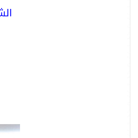
الش
ا