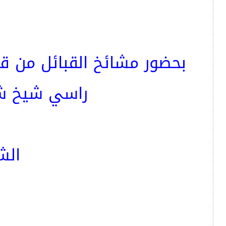
بحضور مشائخ القبائل من قح
راسي شيخ شم
الش