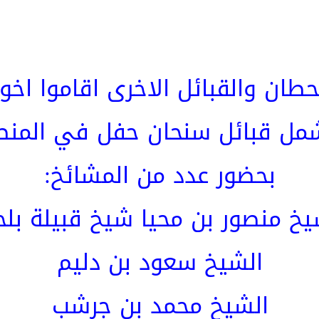
طان والقبائل الاخرى اقاموا اخو
ل قبائل سنحان حفل في المنط
بحضور عدد من المشائخ:
يخ منصور بن محيا شيخ قبيلة بلح
الشيخ سعود بن دليم
الشيخ محمد بن جرشب