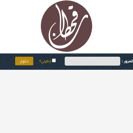
مرور :
تذكرني؟