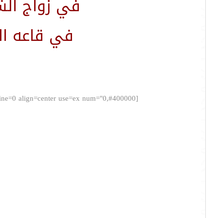
في زواج الش
في قاعه المحا
[poem=font="simplified arabic,6,#3100ff,bold,normal" bkcolor="" bkimage="" border="none,4,#400000" type=0 line=0 align=center use=ex num="0,#400000"]