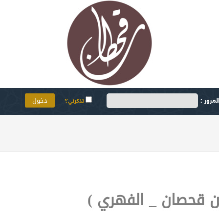
مرور :
تذكرني؟
بن قحصان _ الفهري )