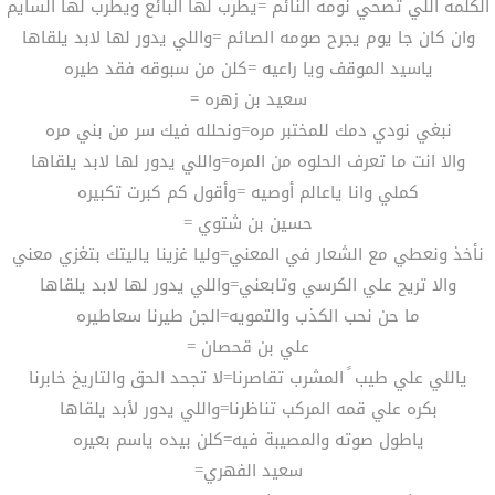
الكلمه اللي تصحي نومه النائم =يطرب لها البائع ويطرب لها السايم
وان كان جا يوم يجرح صومه الصائم =واللي يدور لها لابد يلقاها
ياسيد الموقف ويا راعيه =كلن من سبوقه فقد طيره
سعيد بن زهره =
نبغي نودي دمك للمختبر مره=ونحلله فيك سر من بني مره
والا انت ما تعرف الحلوه من المره=واللي يدور لها لابد يلقاها
كملي وانا ياعالم أوصيه =وأقول كم كبرت تكبيره
حسين بن شتوي =
نأخذ ونعطي مع الشعار في المعني=وليا غزينا ياليتك بتغزي معني
والا تريح علي الكرسي وتابعني=واللي يدور لها لابد يلقاها
ما حن نحب الكذب والتمويه=الجن طيرنا سعاطيره
علي بن قحصان =
ياللي علي طيب ً المشرب تقاصرنا=لا تجحد الحق والتاريخ خابرنا
بكره علي قمه المركب تناظرنا=واللي يدور لأبد يلقاها
ياطول صوته والمصيبة فيه=كلن بيده ياسم بعيره
سعيد الفهري=