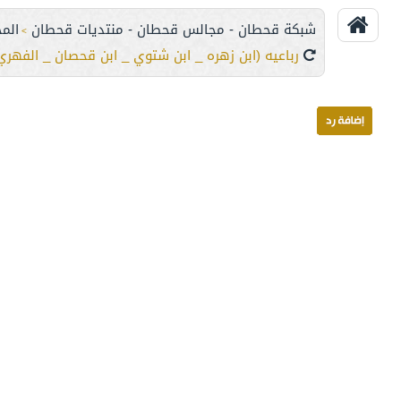
شبكة قحطان - مجالس قحطان - منتديات قحطان
المج
>
رباعيه (ابن زهره _ ابن شتوي _ ابن قحصان _ الفهري