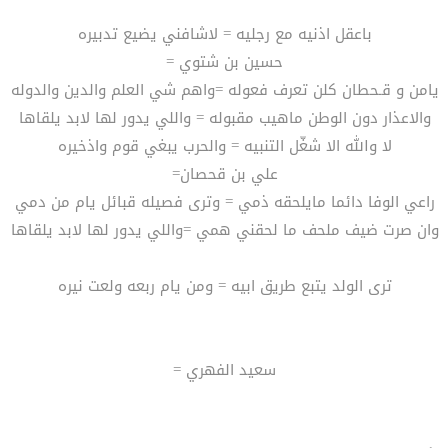
باعقل اذنيه مع رجليه = لاشافني يضيع تدبيره
حسين بن شتوي =
يامن و قـحطان كلن تعرف فعوله =واهم شي العلم والدين والدوله
والاعذار دون الوطن ماهيب مقبوله = واللي يدور لها لابد يلقاها
لا والله الا شغّل التنبيه = والحرب يبغي قوم واذخيره
علي بن قحصان=
راعي الوفا دائما مايلحقه ذمي = وترى فصيله قبائل يام من دمي
وان صرت ضيف ملحف ما لحقني همي =واللي يدور لها لابد يلقاها
ترى الولد يتبع طريق ابيه = ومن يام ربعه ولعت نيره
سعيد الفهري =