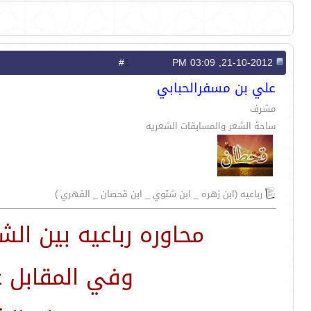
1
#
21-10-2012, 03:09 PM
علي بن مسفرالحبابي
مشرف
ساحة الشعر والمسابقات الشعريه
رباعيه (ابن زهره _ ابن شتوي _ ابن قحصان _ الفهري )
محاوره رباعيه بين ال
وفي المقابل 