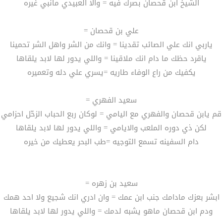
الشيخ ابن قحصان بصرك فيه = والا العبيدي مانبي غيره
علي بن قحصان =
ياربي انك علي الصائب تقدينا = وانك من الشر واهل الشر تحمينا
ياقرد حظك ما دام انك ملاقينا = واللي يدور لها لابد يلقاها
يكفيك من راع الوفاء طاريه =يسري علي دله وتعميره
سعيد الفهري =
قم يابن قحصان والفهري مع اليامي = لوكان ربع الحباب الزحّل احزامي
لكن ذي دوره الملعب والايامي = واللي يدور لها لابد يلقاها
دام السفينه تسمع التوجيه =طب البحر يعطيك من خيره
سعيد بن زهره =
ابشر بعزك مادامك جنب ابن عمك = وان ادري انك شجيع ولا احد همك
ودم ابن قحصان ماهو يشبه لدمك = واللي يدور لها لابد يلقاها