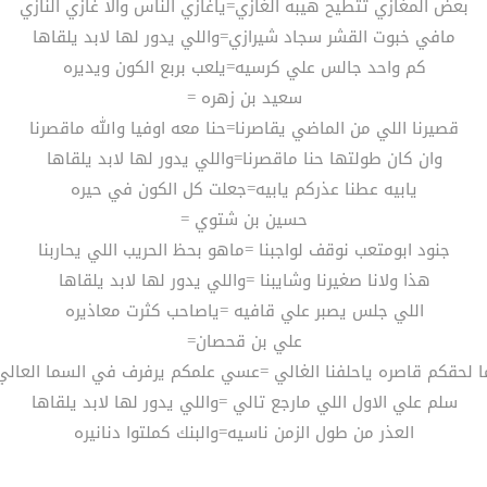
بعض المغازي تتطيح هيبه الغازي=ياغازي الناس والا غازي النازي
مافي خبوت القشر سجاد شيرازي=واللي يدور لها لابد يلقاها
كم واحد جالس علي كرسيه=يلعب بربع الكون ويديره
سعيد بن زهره =
قصيرنا اللي من الماضي يقاصرنا=حنا معه اوفيا والله ماقصرنا
وان كان طولتها حنا ماقصرنا=واللي يدور لها لابد يلقاها
يابيه عطنا عذركم يابيه=جعلت كل الكون في حيره
حسين بن شتوي =
جنود ابومتعب نوقف لواجبنا =ماهو بحظ الحريب اللي يحاربنا
هذا ولانا صغيرنا وشايبنا =واللي يدور لها لابد يلقاها
اللي جلس يصبر علي قافيه =ياصاحب كثرت معاذيره
علي بن قحصان=
ا لحقكم قاصره ياحلفنا الغالي =عسي علمكم يرفرف في السما العالي
سلم علي الاول اللي مارجع تالي =واللي يدور لها لابد يلقاها
العذر من طول الزمن ناسيه=والبنك كملتوا دنانيره