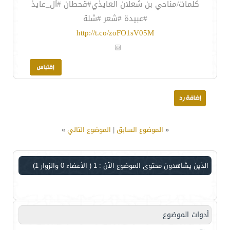
كلمات/مناحي بن شعلان العايذي#قحطان #آل_عايذ
#عبيدة #شعر #شلة
http://t.co/zoFO1sV05M
«
الموضوع السابق
|
الموضوع التالي
»
الذين يشاهدون محتوى الموضوع الآن : 1
( الأعضاء 0 والزوار 1)
أدوات الموضوع