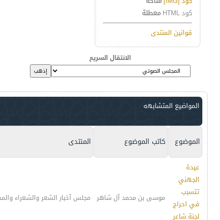
كود [IMG]
متاحة
كود HTML
معطلة
قوانين المنتدى
الانتقال السريع
المواضيع المتشابهه
الموضوع
كاتب الموضوع
المنتدى
عيدة
الجهني
تتسبب
موسى بن محمد آل شاهر
مجلس آخبار الشعر والشعراء والم
في احراج
لجنة شاعر