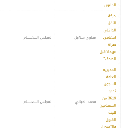
المليون
حركة
النقل
الداخلي
لمعلمي
مخاوي سهيل
المجلس الـــــعــــــــام
سراة
عبيدة"قبل
الصحف"
المديرية
العامة
للسجون
تدعو
3619 من
محمد الحياني
المجلس الـــــعــــــــام
المتقدمين
للجنة
القبول
والتسجيل