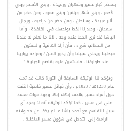
بمحضر كبار عسير وشهران ورفيدة ، وبني الأسمر وبني
الأحمر ، وبني شهر وبلقرن وبني عمرو ، ومن حضر من
أابر عبيدة ، وسنحان ، ومن حضر من دراعية ، ورجال
همدان ، وصدرنا الخط يواجهك في القنفذة ، وأما
الباشا فلا نرى الخط عنده وجه , لأنا ما نعلم له عندنا
من المطالب شيء ، فأن أراد العافية والسكون ،
فيخلينا ويخلي سبيلنا وأن يدور الفتن / ومراده يوازينا
عند طوارفنا . فنستعين عليه بقاصم الجبابرة "
وتؤكد لنا الوثيقة السابقة أن الثورة كانت قد تمت
عام 1238هـ / 1823م ، وأن قبائل عسير قاطبة التفت
حول أمراء عسير بهدف إنهاء إنها وجود قوات محمد
علي في عسير ، كما تؤكد الوثيقة أنه لا يوجد أي
سبيل للتفاهم مع أحمد باشا ما لم يكف عن محاولاته
الرامية إلى التدخل في شؤون عسير الداخلية .