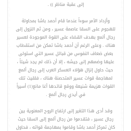
إلى عقبة مناظر )) .
وأزداد الأمر سوءاً عندما قام أحمد باشا بمحاولة
للهجوم على السقا عاصمة عسير ، ومن ثم النزول إلى
رجال ألمع بهدف القضاء على القوة الموجودة لعسير
هناك . وعلى الرغم أن أحمد باشا تمكن من استقطاب
بعض ضعاف النفوس من قبائل عسير التي استولى
عليها وضمهم إلى جيشه ، إلا أن ذلك لم يجد شيئاً ،
حيث حاول إنزال هؤلاء العسكر العرب إلى رجال ألمع
لمهاجمة قوات عسير المتحصنة هناك ، فلقيت تلك
القوات هزيمة شنيعة ووقع قائدها أغا مانع(1) أسيراً
في أيدي رجال ألمع .
وقد أدى هذا التغير إلى ارتفاع الروح المعنوية بين
رجال عسير ، فتقدموا من رجال ألمع إلى السقا حيث
كان تمركز أحمد باشا وقاموا بمهاجمة قواته ، فحاول