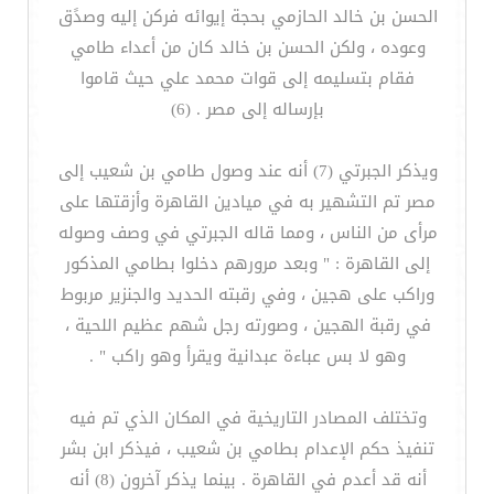
الحسن بن خالد الحازمي بحجة إيوائه فركن إليه وصدًق
وعوده ، ولكن الحسن بن خالد كان من أعداء طامي
فقام بتسليمه إلى قوات محمد علي حيث قاموا
بإرساله إلى مصر . (6)
ويذكر الجبرتي (7) أنه عند وصول طامي بن شعيب إلى
مصر تم التشهير به في ميادين القاهرة وأزقتها على
مرأى من الناس ، ومما قاله الجبرتي في وصف وصوله
إلى القاهرة : " وبعد مرورهم دخلوا بطامي المذكور
وراكب على هجين ، وفي رقبته الحديد والجنزير مربوط
في رقبة الهجين ، وصورته رجل شهم عظيم اللحية ،
وهو لا بس عباءة عبدانية ويقرأ وهو راكب " .
وتختلف المصادر التاريخية في المكان الذي تم فيه
تنفيذ حكم الإعدام بطامي بن شعيب ، فيذكر ابن بشر
أنه قد أعدم في القاهرة . بينما يذكر آخرون (8) أنه