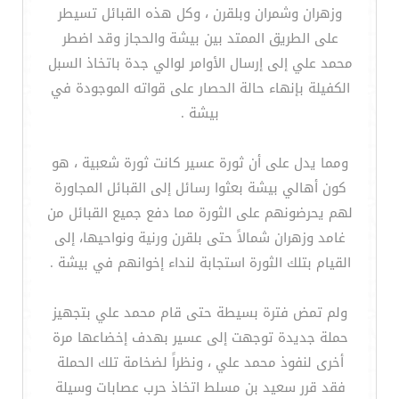
وزهران وشمران وبلقرن ، وكل هذه القبائل تسيطر
على الطريق الممتد بين بيشة والحجاز وقد اضطر
محمد علي إلى إرسال الأوامر لوالي جدة باتخاذ السبل
الكفيلة بإنهاء حالة الحصار على قواته الموجودة في
بيشة .
ومما يدل على أن ثورة عسير كانت ثورة شعبية ، هو
كون أهالي بيشة بعثوا رسائل إلى القبائل المجاورة
لهم يحرضونهم على الثورة مما دفع جميع القبائل من
غامد وزهران شمالاً حتى بلقرن ورنية ونواحيها، إلى
القيام بتلك الثورة استجابة لنداء إخوانهم في بيشة .
ولم تمض فترة بسيطة حتى قام محمد علي بتجهيز
حملة جديدة توجهت إلى عسير بهدف إخضاعها مرة
أخرى لنفوذ محمد علي ، ونظراً لضخامة تلك الحملة
فقد قرر سعيد بن مسلط اتخاذ حرب عصابات وسيلة