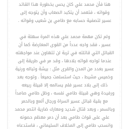
هنا فأن محمد علي كان يحس بخطورة هذا القائد
وقواته ، فتعمد أن يتكبد الصعاب وأن يتوجه إلى
عسير لتصفية حسابه مع طامي بن شعيب وقواته .
ولم تكن مهمة محمد علي هذه المرة سهلة في
عسير ، فقد واجه عدداً من القوى المعارضة كما أن
القبائل التي قاتلته في تربة لن تتهاون عند مواجهته
عندما تواجه قواته بلادها ، وقد مر في طريقة إلى
عسير بعدد من المدن والقرى مثل : بيشة وتباله ورنية
وخميس مشيط ، حيث استسلمت جميعاً . وتوجه بعد
ذلك إلى بلاد عسير فلم يسالمه إلا قبيلة ربيعه
ورفيدة وهي قبيلة طامي نفسه ، وظل طامي صامداً
مع بقية قبائل عسير السراة ورجال ألمع وبالحمر
وبالسمر ، وبعد قتال شديد ومعارك ضارية انتصر محمد
علي على قوات طامي بعد أن دمر معظم حصونه
وانسحب طامي إلى المخلاف السليماني ، فاستدعاه