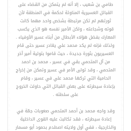
طامي بن شعيب ، إلا أنه لم يتمكن من القضاء على
القبائل العسيرية المناوئة لحكمة في المنطقة لأن
ثورتهم لم تكن مرتبطة بشخص واحد مهما كانت
قوته وشجاعته ، ولكن الأمير نفسه هو الذي يكسب
المعارك بفضل هؤلاء الأبطال من أبناء عسير الأوفياء .
ولذلك فإنه لم يكد محمد علي يغادر عسير حتى قام
العسيريون بثورة جديدة ، حيث قاموا بتولية أمير آخر
من آل المتحمي بقي في عسير ، محمد بن احمد
المتحمي ، وقد تولى الأمر في عسير وتمكن من إخراج
الحامية التي تركها محمد علي في عسير ، وقام
بإعادة سيطرته على بعض القبائل التي حاولت الخروج
على سلطته .
وقد واجه محمد بن أحمد المتحمي صعوبات جمّة في
إعادة سيطرته ، فقد تكالبت عليه القوى الداخلية
والخارجية ، ففي أول ولايته اصطدم بحمود أبو مسمار