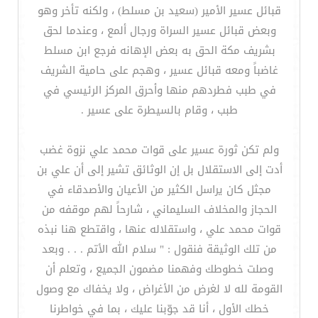
قبائل عسير الأمير (سعيد بن مسلط) ، ولكنه تأخر وهو
وبعض قبائل عسير السراة ورجال ألمع ، وعندما لحق
بشريف مكة الحق به بعض الإهانه فرجع ابن مسلط
غاضباً ومعه قبائل عسير ، وهجم على حامية الشريف
في طبب فطردهم منها وأحرق المركز الرئيسي في
طبب ، وقام بالسيطرة على عسير .
ولم تكن ثورة عسير على قوات محمد علي نزوة غضب
أدت إلى الاستقلال بل إن الوثائق تشير إلى أن علي بن
مجثل كان يراسل الكثير من الأعيان والأصدقاء في
الحجاز والمخلاف السليماني ، شارحاً لهم موقفه من
قوات محمد علي ، واستقلاله عنها ، واقتطع هنا نبذه
من تلك الوثيقة فنقول : " سلام الله الأتم . . . وبعد
وصلت خطوطك وفهمنا مضمون الجميع ، وتعلم أن
القومة لله لا لغرض من الأغراض ، ولا يخفاك مع وصول
خطك الأول ، أنا قد جوّبنا عليك ، بما في خواطرنا