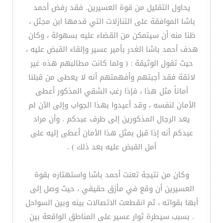
يحاول التقليل من قوة العسيرين. فقد رفض أحمد
باشا الموافقة على التنازلات التي قدمها ابن مجثل ،
ظنا منه أن سيتمكن من القضاء عليه بسهولة ، وكان
هدف أحمد باشا الغدر بأمير عسير وإلقاء القبض عليه ،
حيث تقول الوثيقة : ( ولما كانت مطالبهم هذه غير
لائقة فقد أجبتهم وأفهمتهم أنه لا يعطى من قبلنا
أماناً مثل هذا ، فإذا رغب الشقي المذكور أعطى
الأمان لنفسه ، وقد أعيدوا بهذا الجواب وإلى الآن لم
يعد الرجال المذكورين إلى طرف عبدكم . وأن مراد
عبدكم أنه إذا قبل بمثل هذا الأمان أعطى إليه على
أمل القبض عليه بعد ذلك ) .
وكان من نتيجة تعنت أحمد باشا واستهتاره بقوة
العسيرين أن وقع في مأزق حقيقي ، حيث وصل إلى
أبها بقواته ، ثم انقطعت الاتصالات بينه وبين السواحل
. بسبب سيطرة ثوار عسير على المناطق الواقعة بين