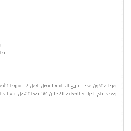
ب
بداي