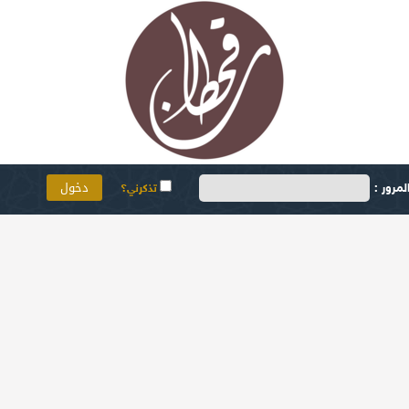
مرور :
تذكرني؟