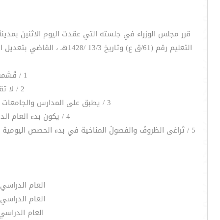
قرر مجلس الوزراء في جلسته التي عقدت اليوم الاثنين بمدينة 
التعليم رقم (61/ق ع) وتاريخ 13/3 /1428هـ ، القاضي بتعديل القواعد المنظمة للتقويم الدراسي ، وإقرار التقويم الدراسي للأعوام العشرة القادمة من عام (1428/1429هـ) حتى عام ( 143/1438هـ)
1 / قُسَّمت السنة الدراسية إلى فصلين دراسيّين ، ويجوز فتح برنامج للدراسة في الصيف.
2 / لا تقل مدة الدراسة لكل فصل دراسي عن ( 15 ) أسبوعاً يضاف لها مدة الاختبارات.
3 / يطبق على المدارس والجامعات وما في حكمها ، في مواعيد إجازات العيدين ، ما يطبق على موظفي الوزارات والمصالح الحكومية الأخرى.
4 / يكون بدء العام الدراسي في برج السنبلة ويمكن أن يتأخّر إلى برج الميزان مراعاة لإجازتي عيدي الفطر والأضحى.
5 / تُراعَى الظروفُ والفصولُ المناخية في بدء الحصص اليومي
العام الدراسي 1428 / 1429 هـ يبدأ يوم السبت 26 / 8 / 1428 وينتهي يوم الاربعاء 21 / 6 / 29
العام الدراسي 1429 / 1430 هـ يبدأ يوم السبت 11 / 10 / 1429 وينتهي يوم الاربعاء 8 / 7 / 30
العام الدراسي 1430 / 1431هـ يبدأ يوم السبت 7 / 10 / 1430 وينتهي يوم الاربعاء 18 / 7 / 