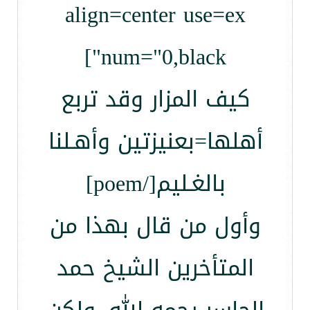
align=center use=ex
num="0,black"]
كيف المزار وقد تربع
أهلها=بعنيزتين وأهـلنا
بالغـليم[/poem]
وأول من قال بهذا من
المتأخرين الشيخ حمد