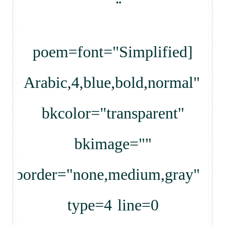
[poem=font="Simplified
Arabic,4,blue,bold,normal"
bkcolor="transparent"
bkimage=""
border="none,medium,gray"
type=4 line=0