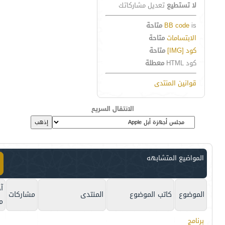
لا تستطيع
تعديل مشاركاتك
is
BB code
متاحة
الابتسامات
متاحة
كود [IMG]
متاحة
كود HTML
معطلة
قوانين المنتدى
الانتقال السريع
المواضيع المتشابهه
آخ
الموضوع
كاتب الموضوع
المنتدى
مشاركات
م
برنامج