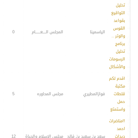
تحليل
التواقيع
بقواعد
القوس
الياسمينا
المجلس الـــــعــــــــام
0
والوتر ..
برنامج
تحليل
الرسومات
والأشكال
اقدم لكم
مكتبة
قلطات
فوازالمطيري
مجلس المحاوره
5
حمل
واستمتع
!!مناضرات
احمد
ديدات
سعد بن سعيد بن فالح
مجلس الإسلام والحياة
12