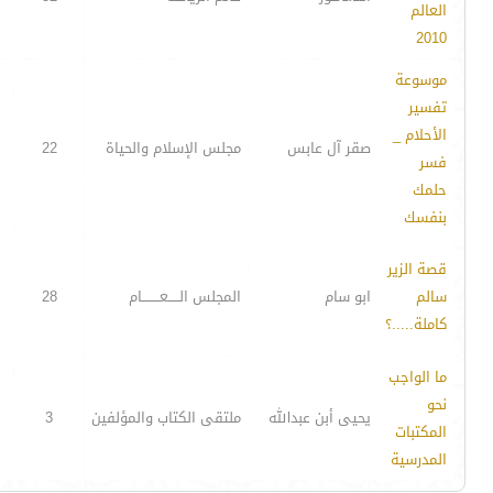
العالم
2010
موسوعة
تفسير
الأحلام _
صقر آل عابس
مجلس الإسلام والحياة
22
فسر
حلمك
بنفسك
قصة الزير
سالم
ابو سام
المجلس الـــــعــــــــام
28
كاملة.....؟
ما الواجب
نحو
يحيى أبن عبدالله
ملتقى الكتاب والمؤلفين
3
المكتبات
المدرسية