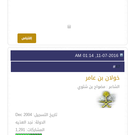
11-07-2016, 01:14 AM
47
#
خولان بن عامر
الشاعر : مضواح بن شتوي
تاريخ التسجيل: Dec 2004
الدولة: نجد العذيه
المشاركات: 1,291