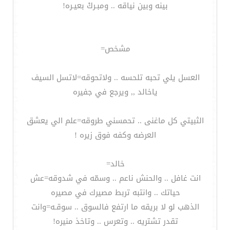
بينه وبين نياقه .. ومبـركْ بعيـره!
مشخص=
العسل يلي تحبه تلحسه .. ولاتحوقه=لاتسل السيف
ياخالد ,, ويرجع في جفيره
الثبيتي كل ماغنى .. تحمسني طروقه=علم الي يعشق
العرضه وكفه فوق زيره !
خالد=
انت غافل .. والحنش ناعم .. وسمّه في شدوقه=عش
حياتك .. وانتبه تربط مصيرك في مصيره
الذهب لو لا بريقه ما ارتفع فالسوق .. سوقـه=وانت
تقدر تشتريه .. وتعرس .. وتاخذ منيره!