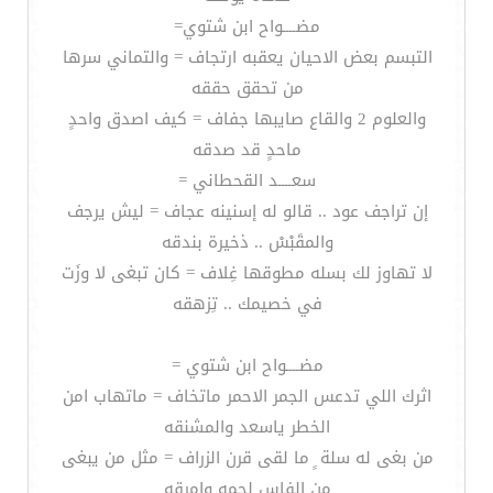
مضــــواح ابن شتوي=
التبسم بعض الاحيان يعقبه ارتجاف = والتماني سرها
من تحقق حققه
والعلوم 2 والقاع صايبها جفاف = كيف اصدق واحدٍ
ماحدٍ قد صدقه
سعــــد القحطاني =
إن تراجف عود .. قالو له إسنينه عجاف = ليش يرجف
والمقَبْسْ .. ذخيرة بندقه
لا تهاوز لك بسله مطوقها غِلاف = كان تبغى لا وزَت
في خصيمك .. تِزهقه
مضــــواح ابن شتوي =
اثرك اللي تدعس الجمر الاحمر ماتخاف = ماتهاب امن
الخطر ياسعد والمشنقه
من بغى له سلة ٍ ما لقى قرن الزراف = مثل من يبغى
من الفاس لحمه وامرقه