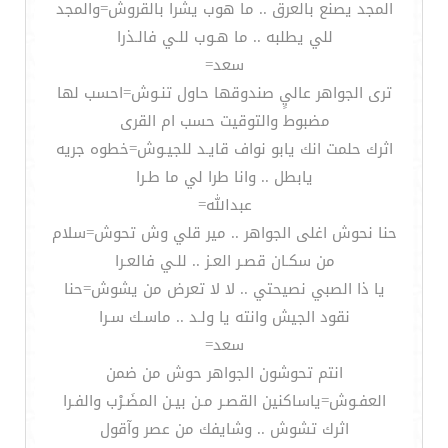
المجد يصنع بالعرق .. ما هوب يشرا بالقروش=والمجد
للي يطلبه .. ما هـوب للـي فالـذرا
سعد=
ترى الجواهر عاليٍ صندوقها حاول تنـوش=احسب لها
مضبوط والتوقيت حسب ام القرى
اثرك حلمت انك يابو نواف قايـد للجيـوش=خطوه جريه
يابطل .. وانا طرا لي ما طـرا
عبدالله=
حنا نحوش اغلى الجواهر .. مير قلي وش تحوش=سلام
من سكـان قصـر العـز .. للـي فالعـرا
يا ذا الصبي نصيحتي .. لا لا تعرض من يشوش=حنا
نقود الجيش وانته يا ولـد .. ماسـك سـرا
سعد=
انتم تحوشون الجواهر حوش من ضمن
العفـوش=ياساكنين القصـر مـن بيـن المضَـرْب والفـرا
اثرك تشوش .. وشايفك من عصر وآقول