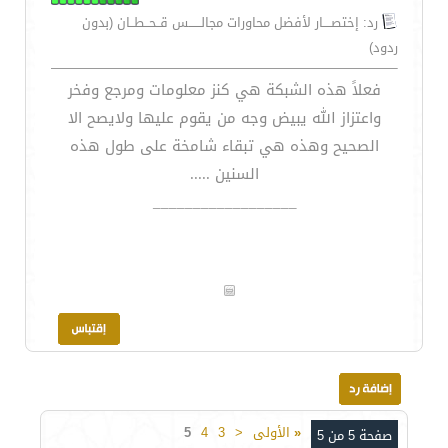
رد: إختصــــار لأفضل محاورات مجالــــــس قــحــطــان (بدون
ردود)
فعلاً هذه الشبكة هي كنز معلومات ومرجع وفخر
واعتزاز الله يبيض وجه من يقوم عليها ولايصح الا
الصحيح وهذه هي تبقاء شامخة على طول هذه
السنين .....
__________________
«
الأولى
<
3
4
5
صفحة 5 من 5