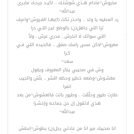
مخروش=مادام هـذي شوشتـك .. اكيـد جرحـك مابـرى
عبدالله=
رد المطيه يا ولد .. واحذر تكت (ا)بهـا الفـروش=واعرف
ترا اللي جاهل(ن) بالوضع غيـر اللـي درا
اللي سواتك لا انخرش . مدري عرش . ولاّ
معروش=لاكن عسى راسك صفق .. فالحيده اللي فـي
كـرا
سعد=
وش في صحيبي ينكر المعروف ويقول
مغشـوش=وضعه خطير وحظه اقشر .. بلْش والجيب
انفرا
طارت طيور وحلْقَت .. وطيور باتت فالعشوش=من بعد
هذي لاتقول إن حن جماعـه وإخشـرا
عبدالله=
انا صحيبك مير انا من عادتي رجل(ن) بطوش=ابطش