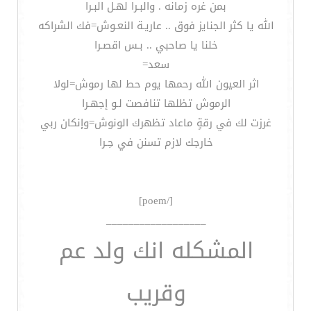
بمن غره زمانه . والبـرا لهـل البـرا
الله يا كثر الجنايز فوق .. عاريـة النعـوش=فك الشراكه
خلنا يا صاحبي .. بـس اقصـرا
سعد=
اثر العيون الله رحمها يوم حط لها رموش=لولا
الرموش تظلها تنافصت لـو إجهـرا
غرزت لك في رقةٍ ماعاد تظهرك الونوش=وإنكان ربي
خارجك لازم تسنن في حِـرا
[/poem]
__________________
المشكله انك ولد عم
وقريب