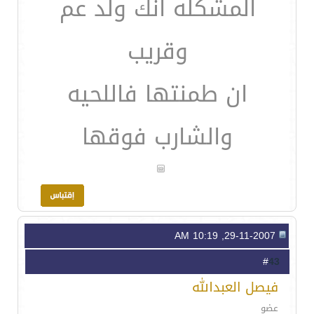
المشكله انك ولد عم
وقريب
ان طمنتها فاللحيه
والشارب فوقها
29-11-2007, 10:19 AM
43
#
فيصل العبدالله
عضو