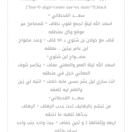
line=0 align=center use=ex num="0,black"]
سعــــد القحطاني =
اسعد الله ليلةٍ تجمع قلوبٍ نظاف = للمصامخ عبر
موقع وكل بمنطقه
قاف مع خولان بن شتوي بـ 90 قاف = وعند مضواح
ابن عامر بيتين .. معلقه
مضــــواح ابن شتوي=
اسعد الله ليلة العمر والمعني عفاف = ينكسر شوف
المعاني خجل في منطقه
انت ساري ليل بشر عسى مابه خلاف = انتبه لي زين
والعلم ليه تلفقه
سعــــد القحطاني=
من تبسُم بالرهايف تحت حِدب الرهاف = الرهاف
بحدْها تلهبه ما تخنقه
اربعه وإثقالها 2 و ثنينٍ خِفاف = جبت واحد جنب واحد
عساه يوَثقه