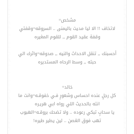
مشخص=
لاتخاف !! الا ليا مديت باليمنى .. السروقه=وقفتي
وقفة عقيد القوم ,, للقوم المغيره
أحسبنك ,, تنقل الاحداث والنيه ,, صدوقه=واثرك الي
حبته ,, وسط الرحاه المستديره
خالد=
كل رجلٍ عنده احساس وشعورٍ فـي خفوقـه=وانت ما
انته بالحديث اللي رواه ابي هريـره
يا سحابٍ تبكي رعوده .. ولا تضحك بروقـه=الهبوب
تهب فوق الغصن .. لين يطير طيره!