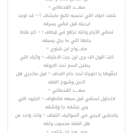
سعــــد القحطاني =
شفت اخوك اللي تحسبه لكيعٍ مايشاف ؟ = قد لويت
ايديته قبل فصْي يسرقه
تمظي الأيام وانته تجَمْع في قِطاف ! = كم نقاط
جابها اللي ما رجلٍ يسبقه
مضــــواح ابن شتوي =
كنت اقول انك برى لين جبت الاعتراف = واثرك اللي
يطحن السم تحت الاروقه
لحفّوها يا اخويانا تحت خام اللحاف = قبل ماتدري هل
الدين وشيوخ الفقه
سعــــد القحطاني =
لاتحاول تستعي قبل سبعه فالطواف = البارود اللي
يبي ينشقه جا وإنشقه
يالحبابي لايجي في السواليف التفاف = وانت واحد من
هل الفقه محسوب وثقه
مضــــواح ابن شتوي =