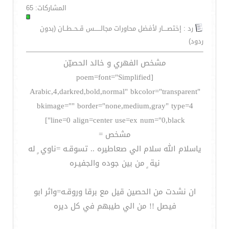
المشاركات: 65
رد : إختصــــار لأفضل محاورات مجالــــــس قــحــطــان (بدون
ردود)
مشخص الفهري و خالد الحصيّن
[poem=font="Simplified
Arabic,4,darkred,bold,normal" bkcolor="transparent"
bkimage="" border="none,medium,gray" type=4
line=0 align=center use=ex num="0,black"]
مشخص =
ياسلام الله سلام الي صعاطيره .. تسوقـه =ناوي ٍ له
نية ٍ من بين جوده والجفيـره
ان نشدت من الحصين قيل مع برقا وروقـه=واثر ابو
فيصل !! من الي طيبهم في كل ديره