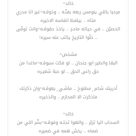
خالد=
مرحبا باللي ينومس ربعه بفنّـه .. وذوقـه=غير انا مدري
متاه .. بيلفظ انفاسه الاخيره
الحصيّن .. في حياته ماحدٍ .. ياخذ حقوقـه=وانت توفّى
.. خلّوا التاريخ يكتب عنه سيره!
مشخص=
البقا والطير ابو جنحان .. لو فكت سبوقـه=ماغدا من
حق راعى الحق .. لو حبة شعيـره
أدرينك شاعر ٍ مطنوخ .. ماشـي ٍ يعوقـه=وان ذكرتك
ماذكرت الا المحازم .. والذخيره
خالد=
السحاب اليا تزبّر .. والهوا تحتـه وفوقـه=بشّر اللي من
ضماه .. يخش همه في ضميره