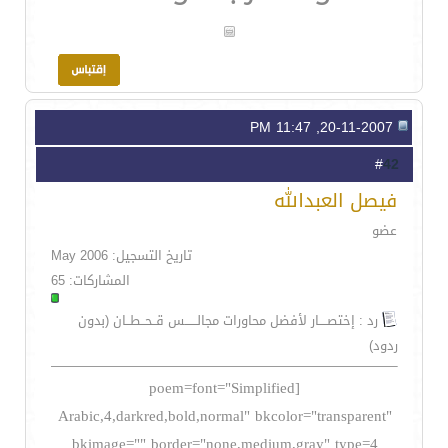
20-11-2007, 11:47 PM
42
#
فيصل العبدالله
عضو
تاريخ التسجيل: May 2006
المشاركات: 65
رد : إختصــــار لأفضل محاورات مجالــــــس قــحــطــان (بدون
ردود)
[poem=font="Simplified
Arabic,4,darkred,bold,normal" bkcolor="transparent"
bkimage="" border="none,medium,gray" type=4