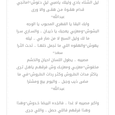
ليل الشتاء بادي وليلك ياصبي ليلٍ دغوش=اماتجي
قدام هقـوة مـن هقـى والا ورى
عبدالله=
وابك البقا يا الفهري المحبوب يا الوجه
البشوش=ومعزبي يعجبك يا ذيبـان .. والسـاري سـرا
ما لك وليل السبع لا من صار في .. ليله
يهوش=والهقوه اللي ما تجمل خلهـا .. تحـت الثـرا
سعد=
مصيبه .. يطول اللسان احيان والخشم
مخفوش=معزبـي ومعزبـك وش فرقهـم ياهـل تـرى
ياكثر مدات الطـروش وكثـر ردات الطـروش=في ما
مضى ذيب وجبل .. واليوم بيع ومشترا
عبدالله=
واكبر مصيبه لا غدا .. فالخِده البيضا خـدوش=وهذا
وهذا فرقهم فاللي حصل .. واللي جـرى