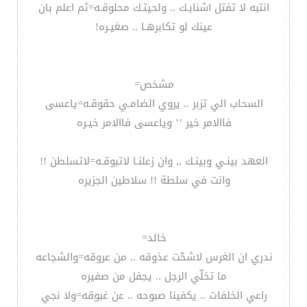
انتبه لا تفتل اشنابـك .. ولحيتـك محلوقـه=ثم اعلم بان
عينك لو تكابرهـا .. صغيـره!
مشخص=
السحاب الي تزبر .. يروي الضامـي حقوقـه=ياعسى
فاالامر خير ’’ وياعسى فاالامر خيـره
العهد بينـي وبينـك ,, وان زعلنـا لاتبوقـه=لاتسلطن !!
وانت في سلطة !! سلاطين الجزيره
خالد=
ندري ان الغرس لاشحّت عذوقه .. من عروقه=والشجاعه
ما تخلّي الرجل .. يجفل من صفيره
راعي الخلفات .. يكفينا صبوحه .. عن غبوقه=ولا نجي