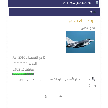
02-02-2011, 11:54 PM
46
#
عوض العبيدي
عضو فضي
تاريخ التسجيل: Jan 2010
الدولة: ^^^^^^^^^^
المشاركات: 1,662
رد : إختصــــار لأفضل محاورات مجالــــــس قــحــطــان (بدون
ردود)
ابداااااااااااااع
__________________