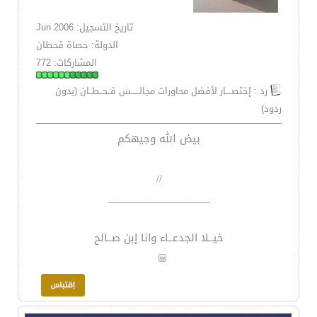
تاريخ التسجيل: Jun 2006
الدولة: حصاة قحطان
المشاركات: 772
رد : إختصــــار لأفضل محاورات مجالــــــس قــحــطــان (بدون
ردود)
بيض الله وجيهكم
//
__________________
خيــلا الجدعــاء وانا إبن صــالح