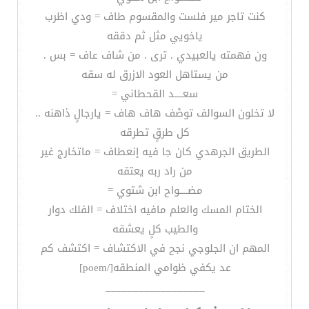
كنت تاجر مير فلست والمقسوم طاف = ودي اظرب
ياخويي مثل ثم دققه
ون فهمته يالعبيدي . ترى . من شاف عاف = بس .
من يستاهل العود الازرق له سقه
سعــــد القحطاني =
لا تخلون السوالف توصْف هاف هاف = يارجالٍ ذاهنه ..
كل طرقٍ تطرقه
الطريق الجرهدي كان جا فيه إنعطاف = ماتخارج غير
من راد ربه يعتقه
مضــــواح ابن شتوي =
الختام المسك والعلم مافيه اختلاف = الفلك دوار
والطيب كلٍ يعشقه
المهم ان الجلوجي نجح في الاكتشاف = اكتشف كم
عد يكفي ظوامي المنطقه[/poem]
__________________