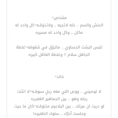
مشخص=
الحنش والسم .. خله لاتجيه .. ولاتذوقـه=كل واحد له
مكان ,, وكل واحد له مسيره
تلبس البشت الحساوي .. ماتبرْق في شقوقه=غلطة
الجاهل سلام !! وغلطة العاقل كبيره
خالد=
لا توصيني .. ووص اللي معه رِجلٍ سبوقـه=لا انثنت
رجله وهو .. بين الجماهير الغفيـره
لو دريت ان عبرتك .. بين البلاعيم مخنوقـه=كان ما جيت
وجلست آحرّك .. سلوك الظفيره!