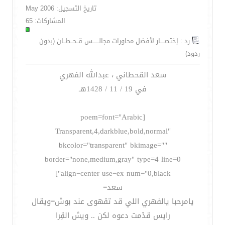
تاريخ التسجيل: May 2006
المشاركات: 65
رد : إختصــــار لأفضل محاورات مجالــــــس قــحــطــان (بدون
ردود)
سعد القحطاني ، عبدالله الفهري
في 19 / 11 / 1428هـ
[poem=font="Arabic
Transparent,4,darkblue,bold,normal"
bkcolor="transparent" bkimage=""
border="none,medium,gray" type=4 line=0
align=center use=ex num="0,black"]
سعد=
يامرحبا يالفهري اللي قد تقهوى عند بوش=ويقال
رايس قدْمت دعوه لكن .. ويش القِرا