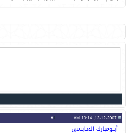
1
#
12-12-2007, 10:14 AM
أبــومبارك الـعـابسي