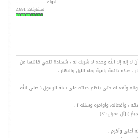
الدولة: ــ ــ ـــ ــ ـــ ــ ـــ ــ ـــ ــ ـــ
المشاركات: 2,991
د أن لا إله إلا الله وحده لا شريك له ، شهادة تنجي قائلها من
، صلاة دائمة باقية بقاء الليل والنهار .
واله وأفعاله حتى ينظم حياته على سنة الرسول ( صلى الله
ه ، وأفعاله، وأوامره وسننه ] .
رَحِيمٌ ) [آل عمران:31]