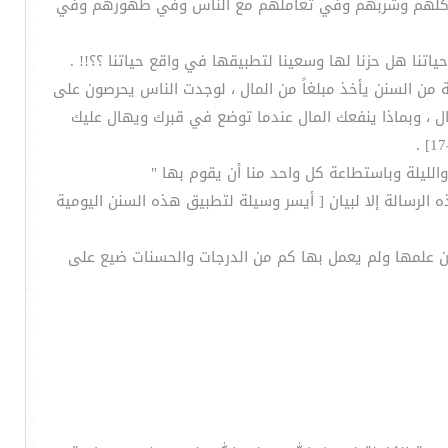
 عبادتهم وفي نومهم وفي أكلهم وشربهم وفي تعاملهم مع الناس وفي طهورهم وفي
نا هل حزنا لها وسعينا لتطبيقها في واقع حياتنا ؟؟!! .
ة من السنن يأخذ مبلغاً من المال ، لوجدت الناس يحرصون على
 ، وبماذا ينفعك المال عندما توضع في قبرك ويهال عليك
الليلة وباستطاعة كل واحد منا أن يقوم بها "
رسالة إلا لبيان [ أيسر وسيلة لتطبيق هذه السنن اليومية
ن علمها ولم يعمل بها كم من الدرجات والحسنات ضيع على