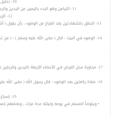
10- تخليل أصابع اليدين والرجلين ، لحديث ( أسبغ الوضوء وخلل بين الأصابع ) أخرجه الأربعة .
11- التيامن وهو البدء باليمين من اليدين والرجلين قبل اليسار ، لحديث ( كان رسول الله ( صلى الله عليه وسلم ) يعجبه التيمن في تنعله .. وطهوره ) متفق عليه .
12- الزيادة على الغسلة الواحدة إلى ثلاث غسلات في غسل الوجه واليدين والرجلين .
13- النطق بالشهادتين بعد الفراغ من الوضوء ، بأن يقول ( أش
14- الوضوء في البيت : قال ( صلى الله عليه وسلم ) : ( 
18- صلاة ركعتين بعد الوضوء : قال رسول الله ( صلى الله 
19- إسباغ الوضوء : وهو إعطاء كل عضو حقه في الغسل فهو الإتمام واستكمال الأعضاء .
• ويتوضأ المسلم في يومه وليلته عدة مرات ، وبعضهم خمس