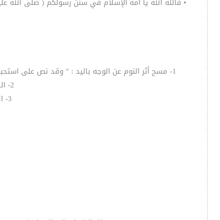
• فالله الله يا أمة الإسلام في سنن رسولكم ( صلى الله عل
1- مسح أثر النوم عن الوجه باليد : " وقد نص على استحبابه النووي وابن حجر لحديث ، [ فاستيقظ رسول الله ( صلى الله عليه وسلم ) فجلس يمسح النوم عن وجهه بيده ] رواه مسلم .
2- الدعاء وهو : ( الحمد لله الذي أحيانا بعدما أماتنا وإليه النشور ) رواه البخاري
3- السواك : ( كان  إذا استيقظ من الليل يشوص فاه بالسواك ) متفق عليه .