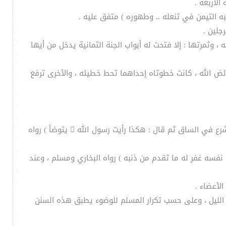
 ، وثمرتها : إلا فتحت له أبواب الجنة الثمانية يدخل من أيها
ئض الله ، كانت خطوتاه إحداهما تحط خطيئه ، والأخرى ترفع
17- مجاوزة محل الفرض في الأعضاء الأربعة (اليدين والرجلين ) ( لأن أبا هريرة توضأ فغسل يده حتى أشرع في العضد ، ورجله حتى أشرع في الساق ثم قال : هكذا رأيت رسول الله  يتوضأ ) رواه
نفسه غفر له ما تقدم من ذنبه ) رواه البخاري ومسلم ، وعند
الليل ، وعلى حسب تكرار المسلم للوضوء يطبق هذه السنن