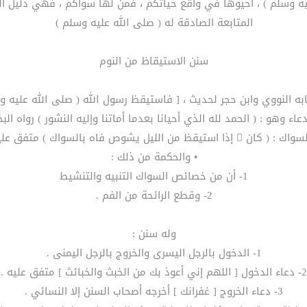
يه وسلم ) ، أحيوها في واقع حياتكم ، فمن لها سواكم ، فهي دليل الم
المتابعة الصادقة له ( صلى الله عليه وسلم )
سنن الاستيقاظ من النوم
• والحكمة من ذلك :
1- أن من خصائص السواك التنبيه والتنشيط
2- وقطع الرائحة من الفم .
وله سنن :
1- الدخول بالرجل اليسرى والخروج بالرجل اليمنى .
2- دعاء الدخول [ اللهم إني أعوذ بك من الخبث والخبائث ] متفق عليه .
3- دعاء الخروج [ غفرانك ] أخرجه أصحاب السنن إلا النسائي .