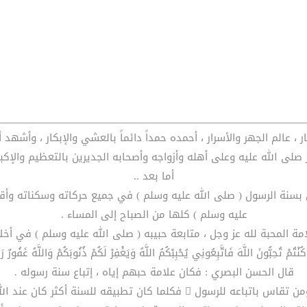
ار ، عالم الجهر والأسرار ، أحمده حمداً دائماً بالعشي والإبكار ، وأشه
ر صلى الله عليه وعلى أهله وأزواجه وأصحابه الجديرين بالتعظيم والإكبار 
أما بعد ..
 بسنة الرسول ( صلى الله عليه وسلم ) في جميع حركاته وسكناته وأق
عليه وسلم ) كلها من الصباح إلى المساء .
مة المحبة لله عز وجل ، متابعة حبيبه ( صلى الله عليه وسلم ) في أخلاق
 تُحِبُّونَ اللَّهَ فَاتَّبِعُونِي يُحْبِبْكُمُ اللَّهُ وَيَغْفِرْ لَكُمْ ذُنُوبَكُمْ وَاللَّهُ غَفُورٌ 
قال الحسن البصري : فكان علامة حبهم إياه ، إتباع سنة رسوله .
سول  فكلما كان تطبيقه للسنة أكثر كان عند الله أعلى وأكرم .