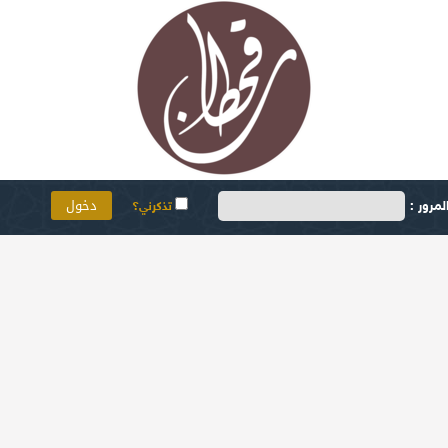
مرور :
تذكرني؟