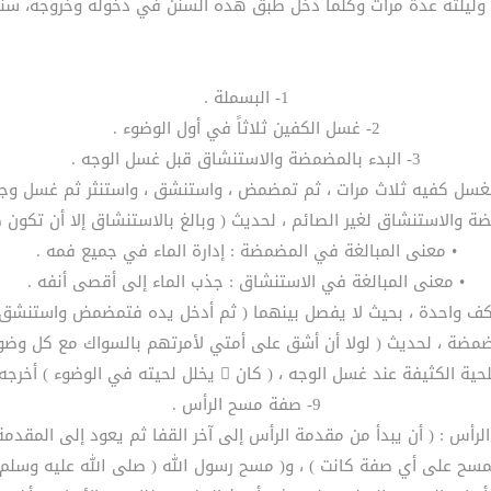
 وليلته عدة مرات وكلما دخل طبق هذه السنن في دخوله وخروجه، سنت
1- البسملة .
2- غسل الكفين ثلاثاً في أول الوضوء .
3- البدء بالمضمضة والاستنشاق قبل غسل الوجه .
• معنى المبالغة في المضمضة : إدارة الماء في جميع فمه .
• معنى المبالغة في الاستنشاق : جذب الماء إلى أقصى أنفه .
9- صفة مسح الرأس .
رأس : ( أن يبدأ من مقدمة الرأس إلى آخر القفا ثم يعود إلى المقدمة
لمسح على أي صفة كانت ) ، و( مسح رسول الله ( صلى الله عليه وسلم )