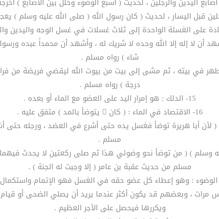
هد أن لا إله إلا الله وحده لا شريك له ، وأشهد أن محمداً عبده ورسوله
شاء ) رواه مسلم .
من تطهر في بيته ، ثم مشى إلى بيت من بيوت الله ليقضي فريضة من فرا
درجة ) رواه مسلم .
15- الدلك : هو إمرار اليد على العضو مع الماء أو بعده .
16- الاقتصاد في الماء : ( كان  يتوضأ بالمد ) متفق عليه .
مسلم .
عليه وسلم ) ( من توضأ نحو وضوئي هذا ثم صلى ركعتين لا يحدث فيهما 
مسلم من حديث عقبة بن عامر ( إلا وجبت له الجنة ) .
 مرات ، وبعضهم قد يكون أكثر عندما يريد أن يصلي الضحى أو قيام 
ويكررها فيحصل على الأجر العظيم .