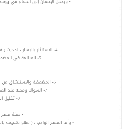
• ويدخل الإنسان إلى الحمام في يومه
4- الاستنثار باليسار ، لحديث ( فغسل كفيه ثلاث مرات ، ثم تمضمض ، واستنشق ، واستنثر ثم غسل وجهه ثلاث مرات .. ) متفق عليه .
5- المبالغة في المضمضة والاستنشاق لغير الصائم ، لحديث ( وبالغ بالاستنشاق إلا أن تكون صائماً ) أخرجه الأربعة .
6- المضمضة والاستنشاق من كف واحدة ، بحيث لا يفصل بينهما ( ثم أدخل يده فتمضمض واستنشق من كفٍ واحده ) متفق عليه .
7- السواك ومحله عند المضمضة ، لحديث ( لولا أن أشق على أمتي لأمرتهم بالسواك مع كل وضوء ) رواه أحمد والنسائي .
8- تخليل اللحية الكثيفة عند غسل الوجه ، ( كان  يخلل لحيته في الوضوء ) أخرجه الترمذي .
• صفة مسح ال
• وأما المسح الواجب : ( فهو تعميمه با