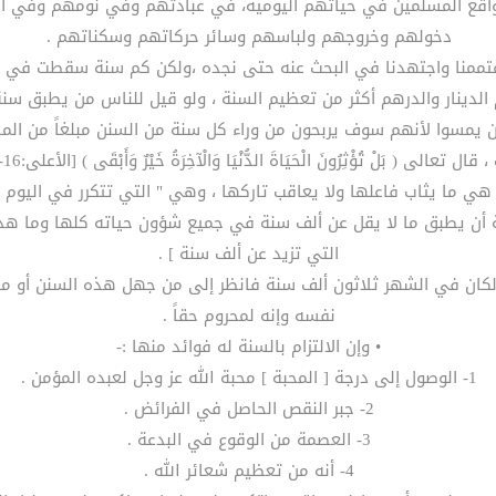
 جمعت هذا البحث المختصر إحياءً لسنة الرسول  في واقع المسلمين في حياتهم اليومية، في
دخولهم وخروجهم ولباسهم وسائر حركاتهم وسكناتهم .
غتممنا واجتهدنا في البحث عنه حتى نجده ،ولكن كم سنة سقطت في حيات
م الدينار والدرهم أكثر من تعظيم السنة ، ولو قيل للناس من يطبق سن
يمسوا لأنهم سوف يربحون من وراء كل سنة من السنن مبلغاً من المال
 قال تعالى ( بَلْ تُؤْثِرُونَ الْحَيَاةَ الدُّنْيَا وَالْآخِرَةُ خَيْرٌ وَأَبْقَى ) [الأعلى:16-17] .
ي ما يثاب فاعلها ولا يعاقب تاركها ، وهي " التي تتكرر في اليوم و
ن يطبق ما لا يقل عن ألف سنة في جميع شؤون حياته كلها وما هذه ال
التي تزيد عن ألف سنة ] .
لكان في الشهر ثلاثون ألف سنة فانظر إلى من جهل هذه السنن أو م
نفسه وإنه لمحروم حقاً .
• وإن الالتزام بالسنة له فوائد منها :-
1- الوصول إلى درجة [ المحبة ] محبة الله عز وجل لعبده المؤمن .
2- جبر النقص الحاصل في الفرائض .
3- العصمة من الوقوع في البدعة .
4- أنه من تعظيم شعائر الله .