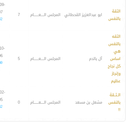
09-
الثقة
07
ابو عبدالعزيز القحطاني
المجلس الـــــعــــــــام
7
بالنفس
32
M
الثقه
بالنفس
10-
هي
06
اساس
آل بالدم
المجلس الـــــعــــــــام
5
40
كل نجاح
M
وإنجاز
عظيم
02-
الــثــقة
05
بالنفس
مشعل بن مسعد
المجلس الـــــعــــــــام
0
42
!!