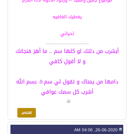
موضوع جميل ومفيد -- وردود الأخوه ادت اللازم
يعطيك العافيه
تحياتي
__________________
أبشرب من دلتك لو كلها سم .. ما أهز فنجانك
و لا أقول كافي
دامها من يمناك و تقول لي سم.0. بسم الله
أشرب كل سمك عوافي
26-06-2020, 04:06 AM