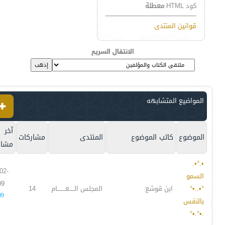
كود HTML
معطلة
قوانين المنتدى
الانتقال السريع
المواضيع المتشابهه
آخر
الموضوع
كاتب الموضوع
المنتدى
مشاركات
مشار
•.°•.
02-
السمو
09
°•..•°
ابن قوشع
المجلس الـــــعــــــــام
14
09
بالنفس
M
.•°.•°