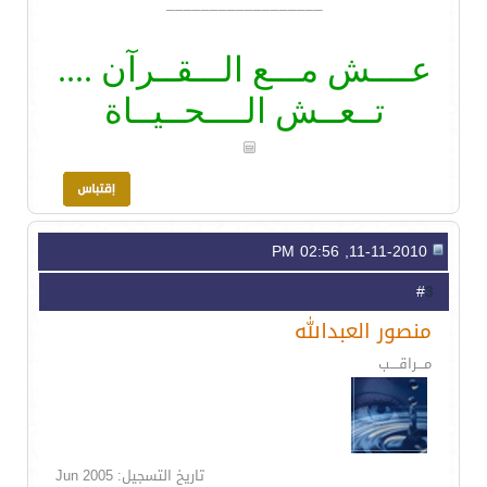
__________________
عــــش مـــع الـــقــرآن ....
تــعــش الــــحــيــاة
11-11-2010, 02:56 PM
3
#
منصور العبدالله
مـــراقــــب
تاريخ التسجيل: Jun 2005