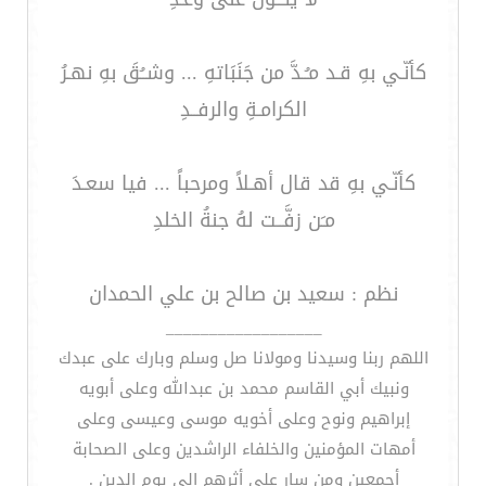
كأنّـي بهِ قـد مـُـدَّ من جَنَبَاتهِ ... وشــُقَ بهِ نهـرُ
الكرامـةِ والرفــدِ
كأنّـي بهِ قد قال أهـلاً ومرحباً ... فيا سعـدَ
مـَن زفَّــت لهُ جنةُ الخلدِ
نظم : سعيد بن صالح بن علي الحمدان
__________________
اللهم ربنا وسيدنا ومولانا صل وسلم وبارك على عبدك
ونبيك أبي القاسم محمد بن عبدالله وعلى أبويه
إبراهيم ونوح وعلى أخويه موسى وعيسى وعلى
أمهات المؤمنين والخلفاء الراشدين وعلى الصحابة
أجمعين ومن سار على أثرهم إلى يوم الدين .