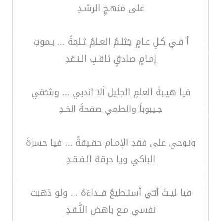
على منهـجِ الرشـدِ
أ فـي كـلِ عـامٍ يـُثلـمُ العـلمُ ثـلمةً ... بـموتِ
إمـامٍ صادقٍ ثاقـبِ الـنـقدِ
فيا هيـبةَ العلمِ الجليل ألا اندبي ... وشـُقي
جـيبوباً والطمي صفحةَ الخـدِ
ونـوحي على فقدِ الإمـام حقـيقةً ... فيا حسرةَ
الباكي ويا حرقة الـفـقـدِ
فيا ليـتَ أنـّي أستـطيعُ فــداءَهُ ... ولو ذهبت
نفسي مـع باهض النَّـقـدِ