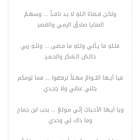
ولكـن قـضاءُ الـلهِ لا بـد نافـذٌ ... وسهـمُ
المنايا صادقُ الرمـي والقصدِ
فلـلهِ ما يـأتي ولـلهِ ما مـضى ... وللـهِ ربي
خالـصُ الـشكر والحـمـدِ
فيا أيـها اللــوامُ مهـلاً ترفـّقوا ... فما لومكم
يـُثني عناني ولا يـُجـدي
ويا أيـها الأحـبابُ إنّـي مـولـعٌ ... بحب ابن جماح
وما ذاك لي وحدي