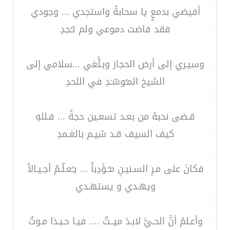
أفيضي بدمعٍ يا سحابةُ واستجدي ... وجودي
فقد فاضت دموعي ولم تـُجدِ
وسيـري إلى أرض الحجاز وبـلَّغي ...سلامي إلى
الشيخ المـُوسّـَدِ في اللحدِ
قـضى نحبهُ من بعـد تسعـين حجةً ... فـللهِ
كيف السيف قـد شيـم بالغـمدِ
فكانَ على مـرِ السـنيـنِ مـُـؤَدِباً ... يـُعـلّـمُ أجـيـالاً
ويهـدي و يستهـدي
وأعـلمُ أنَّ الحـيَّ لابـدَ ميــتٌ .... فيـا حـبـذا مـوتٌ