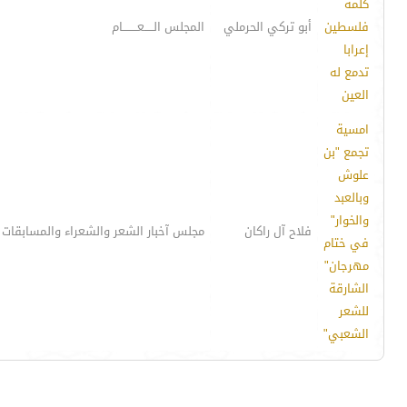
كلمة
فلسطين
أبو تركي الحرملي
المجلس الـــــعــــــــام
إعرابا
تدمع له
العين
امسية
تجمع "بن
علوش
وبالعبد
والخوار"
فلاح آل راكان
مجلس آخبار الشعر والشعراء والمسابقات 
في ختام
مهرجان"
الشارقة
للشعر
الشعبي"