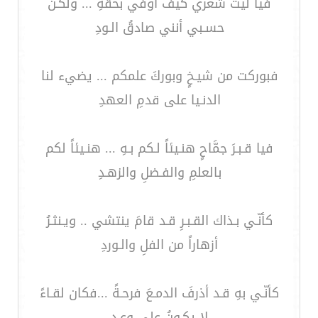
فيا ليت شعري كيف أوفي بحقهِ ... ولكـنَّ
حسـبي أنني صادقُ الـودِ
فبوركت من شيـخٍ وبوركَ علمكم ... يضيء لنا
الدنـيا على قدمِ العهدِ
فيا قـبـرَ جمَّاحٍ هنـيئاً لـكم بـهِ ... هنـيئاً لكم
بالعلمِ والفـضلِ والزهـدِ
كأنّـي بـذاك القـبـرِ قـد قامَ ينتشي .. ويـنثـرُ
أزهاراً من الفلِ والـوردِ
كأنّـي بهِ قـد أذرفَ الدمـعَ فرحـةً ...فكان لقـاءً
لا يكـونُ على وعـدِ