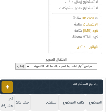
لا تستطيع
إرفاق ملفات
لا تستطيع
تعديل مشاركاتك
is
BB code
متاحة
الابتسامات
متاحة
كود [IMG]
متاحة
كود HTML
معطلة
قوانين المنتدى
الانتقال السريع
المواضيع المتشابهه
آخر
الموضوع
كاتب الموضوع
المنتدى
مشاركات
مشاركة