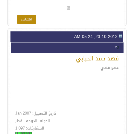
23-10-2012, 05:24 AM
2
#
فهد حمد الحبابي
عضو فضي
تاريخ التسجيل: Jan 2007
الدولة: الدوحة - قطر
المشاركات: 1,097