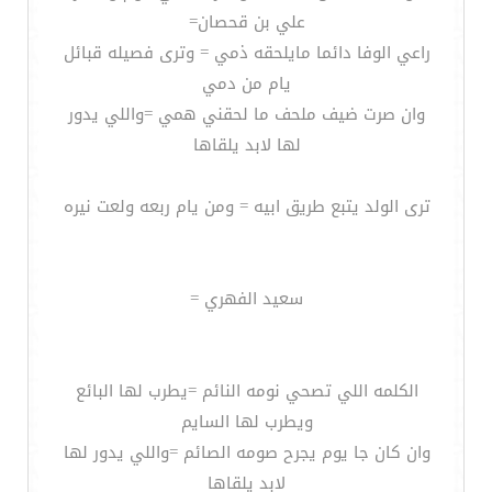
علي بن قحصان=
راعي الوفا دائما مايلحقه ذمي = وترى فصيله قبائل
يام من دمي
وان صرت ضيف ملحف ما لحقني همي =واللي يدور
لها لابد يلقاها
ترى الولد يتبع طريق ابيه = ومن يام ربعه ولعت نيره
سعيد الفهري =
الكلمه اللي تصحي نومه النائم =يطرب لها البائع
ويطرب لها السايم
وان كان جا يوم يجرح صومه الصائم =واللي يدور لها
لابد يلقاها