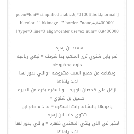
[poem=font="simplified arabic,6,#3100ff,bold,normal"
bkcolor="" bkimage="" border="none,4,#400000"
type=0 line=0 align=center use=ex num="0,#400000"]
سعيد بن زهره =
قم يابن شتوي ترى الملعب بدا شوطه = نبغي رباعيه
حلوه ومضبوطه
وبضاعه من جميع العيب مشروطه =واللي يدور لها
لابد يلقاها
ازهل علي قحصان باوريه = وباسفره بكره من الديره
حسين بن شتوي =
يادوبها يالنشاما زانت السهره = ما دام قام ابن
شتوي جنب ابن زهره
لاخير في اللي يلقي المعتدي ظهره = واللي يدور لها
لابد يلقاها