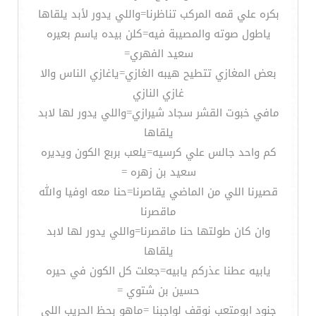
بكره علي قمه المركب تناظرنا=واللي يدور لأبد يلقاها
ياطول صوته والمصيبة فيه=كلن بيده ياسم بعيره
سعيد الفهري=
بعض المغازي تتطيح هيبه الغازي=ياغازي الناس والا
غازي النازي
مافي خبوت القشر سجاد شيرازي=واللي يدور لها لابد
يلقاها
كم واحد جالس علي كرسيه=يلعب بربع الكون ويديره
سعيد بن زهره =
قصيرنا اللي من الماضي يقاصرنا=حنا معه اوفيا والله
ماقصرنا
وان كان طولتها حنا ماقصرنا=واللي يدور لها لابد
يلقاها
يابيه عطنا عذركم يابيه=جعلت كل الكون في حيره
حسين بن شتوي =
جنود ابومتعب نوقف لواجبنا =ماهو بحظ الحريب اللي