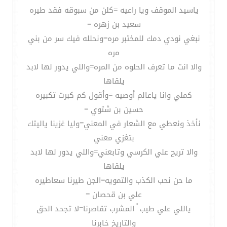
ياسيد الموقف ويا راعيه =كلن من سبوقه فقد طيره
سعيد بن زهره =
نبغي نودي دمك للمختبر مره=ونحلله فيك سر من بني
مره
والا انت ما تعرف الحلوه من المره=واللي يدور لها لابد
يلقاها
كملي وانا ياعالم أوصيه =وأقول كم كبرت تكبيره
حسين بن شتوي =
نأخذ ونعطي مع الشعار في المعني=وليا غزينا ياليتك
بتغزي معني
والا تريح علي الكرسي وتابعني=واللي يدور لها لابد
يلقاها
ما حن نحب الكذب والتمويه=الجن طيرنا سعاطيره
علي بن قحصان =
ياللي علي طيب ً المشرب تقاصرنا=لا تجحد الحق
والتاريخ خابرنا