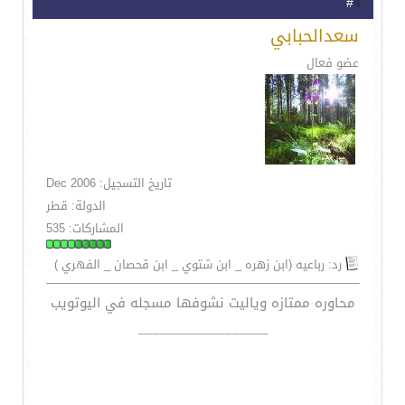
4
#
سعدالحبابي
عضو فعال
تاريخ التسجيل: Dec 2006
الدولة: قطر
المشاركات: 535
رد: رباعيه (ابن زهره _ ابن شتوي _ ابن قحصان _ الفهري )
محاوره ممتازه وياليت نشوفها مسجله في اليوتويب
__________________