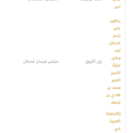
ابى
براهين
على
تزعم
قحطان
لنجد
وعلى
إبن الأروق
مجلس فرسان قحطان
منزلة
الشيخ
الامير
محمد بن
هادي بن
قرمله
((الحضارة
العربية
في