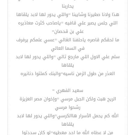
يحاربنا
هذا ولانا صغيرنا وشايبنا =واللي يدور لها لابد يلقاها
اللي جلس يصبر علي قافيه =ياصاحب كثرت معاذيره
علي بن قحصان=
ما لحقكم قاصره ياحلفنا الغالي =عسي علمكم يرفرف
في السما العالي
سلم علي الاول اللي مارجع تالي =واللي يدور لها لابد
يلقاها
العذر من طول الزمن ناسيه=والبنك كملتوا دنانيره
سعيد الفهري =
الريح هبت ولكن الجبل مرسي =وإخوان مصر العزيزة
رشحوا مرسي
الله كم يحمل الأسرار هاالكرسي=واللي يدور لها لابد
يلقاها
من لا عطاه الله ما احد معطيه=لو كان سددتوا