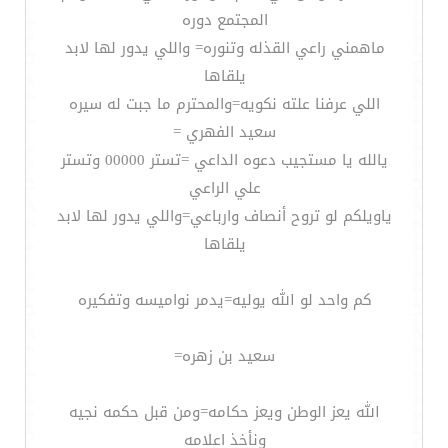
المجتمع دوره
ماهمني راعي القذله وتنوره= واللي يدور لها لابد
يلقاها
اللي عرفنا علته نكويه=والمحترم ما جبت له سيره
سعيد الفهري =
يالله يا مستجيب دعوه الداعي =تستر 00000 وتستر
علي الراعي
ياويلكم لو تروح أنصاف وارباعي=واللي يدور لها لابد
يلقاها
كم واحد لو الله يوليه=يدمر نواميسه وتفكيره
سعيد بن زهره=
الله يعز الوطن ويعز حكامه=ومن قبل حكمه نجيه
ونأخذ اعلامه