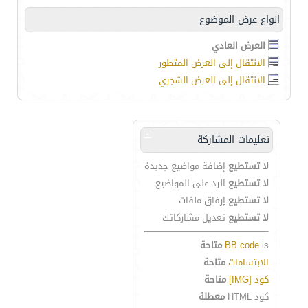
انواع عرض الموضوع
العرض العادي
الانتقال إلى العرض المتطور
الانتقال إلى العرض الشجري
تعليمات المشاركة
لا تستطيع
إضافة مواضيع جديدة
لا تستطيع
الرد على المواضيع
لا تستطيع
إرفاق ملفات
لا تستطيع
تعديل مشاركاتك
is
BB code
متاحة
الابتسامات
متاحة
كود [IMG]
متاحة
كود HTML
معطلة