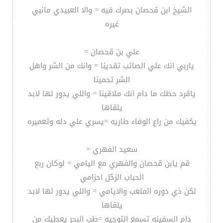
الشيخ ابن قحصان بصرك فيه = والا العبيدي مانبي
غيره
علي بن قحصان =
ياربي انك علي الصائب تقدينا = وانك من الشر واهل
الشر تحمينا
ياقرد حظك ما دام انك ملاقينا = واللي يدور لها لابد
يلقاها
يكفيك من راع الوفاء طاريه =يسري علي دله وتعميره
سعيد الفهري =
قم يابن قحصان والفهري مع اليامي = لوكان ربع
الحباب الزحّل احزامي
لكن ذي دوره الملعب والايامي = واللي يدور لها لابد
يلقاها
دام السفينه تسمع التوجيه =طب البحر يعطيك من