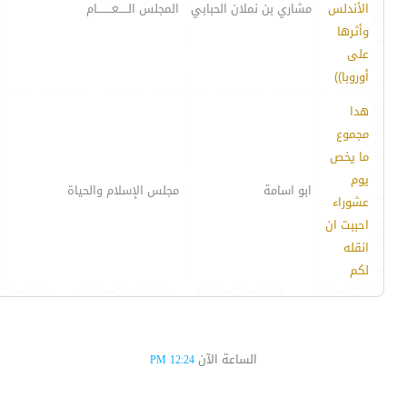
الأندلس
مشاري بن نملان الحبابي
المجلس الـــــعــــــــام
وأثرها
على
أوروبا))
هدا
مجموع
ما يخص
يوم
ابو اسامة
مجلس الإسلام والحياة
عشوراء
احببت ان
انقله
لكم
الساعة الآن
12:24 PM