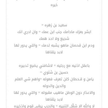
خيره
سعيد بن زهره =
ابشر بعزك مادامك جنب ابن عمك = وان ادري انك
شجيع ولا احد همك
ودم ابن قحصان ماهو يشبه لدمك = واللي يدور لها
لابد يلقاها
باعقل اذنيه مع رجليه = لاشافني يضيع تدبيره
حسين بن شتوي =
يامن و قـحطان كلن تعرف فعوله =واهم شي العلم
والدين والدوله
والاعذار دون الوطن ماهيب مقبوله = واللي يدور لها
لابد يلقاها
لا والله الا شغّل التنبيه = والحرب يبغي قوم واذخيره