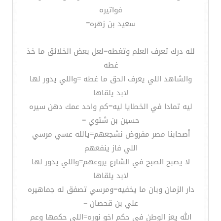
فواتيره
سعيد بن زهره=
لله درك تعرف العلم وتغطه=لعل بعض الخلائق ما خذ
غطه
والشاهد اللي يعرف الحق ما غطه =واللي يدور لها
لابد يلقاها
ليه تمادا في الخطايا ليه=كم واحد عمك دهن سيره
حسين بن شتوي =
أصحابنا مصر مفروض نشجعهم=يالله عسي مرسي
اللي فاز ينفعهم
لا يصبح الصبح في الشارع يروعهم=واللي يدور لها
لابد يلقاها
دار الزمان وبان ما يخفيه=ومرسي تصفق له جماهيره
علي بن قحصان =
الله يعز الوطن في حكم اخو نوره=اللي حكمها وعم