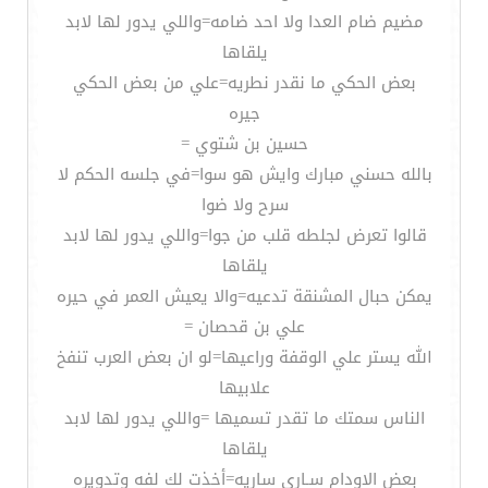
مضيم ضام العدا ولا احد ضامه=واللي يدور لها لابد
يلقاها
بعض الحكي ما نقدر نطريه=علي من بعض الحكي
جيره
حسين بن شتوي =
بالله حسني مبارك وايش هو سوا=في جلسه الحكم لا
سرح ولا ضوا
قالوا تعرض لجلطه قلب من جوا=واللي يدور لها لابد
يلقاها
يمكن حبال المشنقة تدعيه=والا يعيش العمر في حيره
علي بن قحصان =
الله يستر علي الوقفة وراعيها=لو ان بعض العرب تنفخ
علابيها
الناس سمتك ما تقدر تسميها =واللي يدور لها لابد
يلقاها
بعض الاودام سـاري ساريه=أخذت لك لفه وتدويره