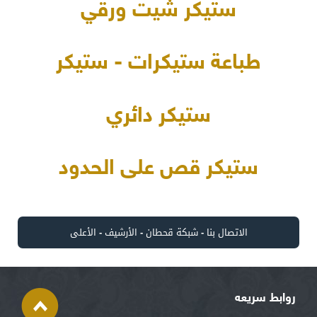
ستيكر شيت ورقي
طباعة ستيكرات - ستيكر
ستيكر دائري
ستيكر قص على الحدود
الاتصال بنا
-
شبكة قحطان
-
الأرشيف
-
الأعلى
روابط سريعه