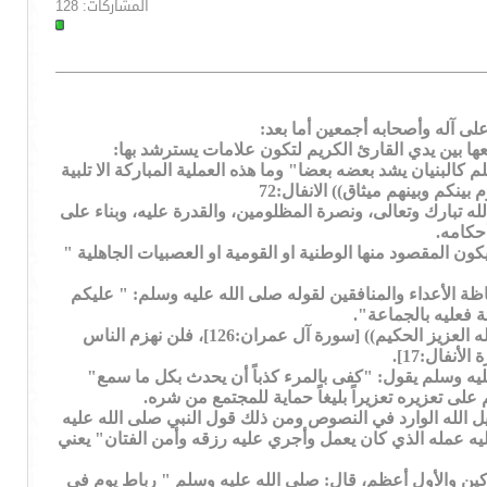
المشاركات: 128
على آله وأصحابه أجمعين أما بعد:
ا بين يدي القارئ الكريم لتكون علامات يسترشد بها:
البنيان يشد بعضه بعضا" وما هذه العملية المباركة الا تلبية
كم وبينهم ميثاق)) الانفال:72
ه تبارك وتعالى، ونصرة المظلومين، والقدرة عليه، وبناء على
حكامه.
كون المقصود منها الوطنية او القومية او العصبيات الجاهلية "
ظة الأعداء والمنافقين لقوله صلى الله عليه وسلم: " عليكم
ة فعليه بالجماعة".
المعلم الخامس: النصر هو من عند الله وحده، فلابد من ترسيخ هذا في قلوب العامة والخاصة قال تعالى: (( وما النصر الا من عند الله العزيز الحكيم)) [سورة آل عمران:126]، فلن نهزم الناس
نفال:17].
عليه وسلم يقول: "كفى بالمرء كذباً أن يحدث بكل ما سمع"
 تعزيره تعزيراً بليغاً حماية للمجتمع من شره.
بيل الله الوارد في النصوص ومن ذلك قول النبي صلى الله عليه
ليه عمله الذي كان يعمل وأجري عليه رزقه وأمن الفتان" يعني
كين والأول أعظم، قال: صلى الله عليه وسلم " رباط يوم في