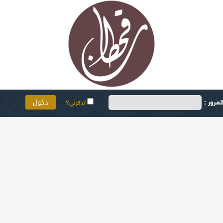
مرور :
تذكرني؟