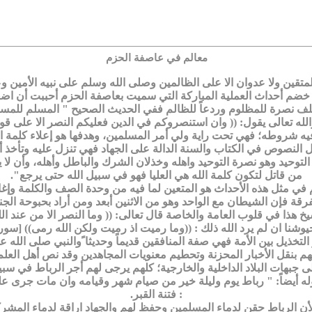
معالم في عاصفة الحزم
لمتقين ولا عدوان الا على الظالمين وصلى الله وسلم على نبيه الأمين و
خضم أحداث العملية المباركة التي سميت بعاصفة الحزم أحببت أن اضعه
تلف نصرة للمظلوم وردعاً للظالم ففي الحديث الصحيح " المسلم للمسلم ك
 تعالى يقول: (( وان استنصروكم في الدين فعليكم النصر الا على قوم بين
ه شروطه؛ فهي تحت راية ولي أمر المسلمين، وهدفها هو إعلاء كلمة الل
 النصوص في الكتاب والسنة الدالة على الجهاد فهي تنزل عليه وتأخذ أ
لتوحيد وهو نصرة التوحيد واهله وخذلان الشرك والباطل وأهله، وأن لا ي
من قاتل لتكون كلمة الله هي العليا فهو في سبيل الله حتى يرجع".
م في مثل هذه الأحداث هو المتعين لما فيه من وحدة الصف والكلمة وإغا
فرقة فإن الشيطان مع الواحد وهو من الاثنين أبعد ومن أراد بحبوحة الجن
جيوشنا ان لم يرد الله ذلك : ((وما رميت اذ رميت ولكن الله رمى)) [سورة الأ
تخذيل بين الأمة فهي صفة المنافقين قديماً وحديثا ًوالنبي صلى الله 
قل الأخبار المحزنة وتحطيم معنويات المجاهدين وقد نص أهل العلم على
لى جبهات البلاد الداخلية والخارجية؛ كلهم يرجى لهم أجر الرباط في س
قوله أيضاً: " رباط يوم وليلة خير من صيام شهر وقيامه وان مات جرى ع
: فتنة القبر.
أن الرباط حقن لدماء المسلمين وحفظ لهم والجهاد اراقة لدماء المشر