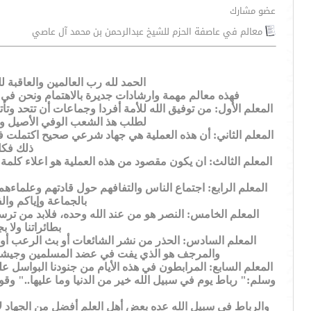
عضو مشارك
معالم في عاصفة الحزم للشيخ عبدالرحمن بن محمد آل عاصي
الحمد لله رب العالمين والعاقبة ل
فهذه معالم مهمة وارشادات جديرة بالاهتمام ونحن في 
المعلم الأول: من توفيق الله للأمة أفردا وجماعات أن تتحد وتأ
لطلب هذ الشعب الوفي الأصيل والله
المعلم الثاني: أن هذه العملية هي جهاد شرعي صحيح اكتملت في
ذلك فكل
المعلم الثالث: ان يكون مقصود من هذه العملية هو اعلاء كلمة ا
المعلم الرابع: اجتماع الناس والتفافهم حول قادتهم وعلماءه
بالجماعة وإياكم وال
بطائراتنا ولا ب
المعلم السادس: الحذر من نشر الشائعات أو بث الرعب أو ال
والمرجف هو الذي يفت في عضد المسلمين وجيشهم بن
المعلم السابع: المرابطون في هذه الأيام من جنودنا البواسل ع
وسلم:" رباط يوم في سبيل الله خير من الدنيا وما عليها.." و
والرباط في سبيل الله عده بعض أهل العلم أفضل من الجهاد ل