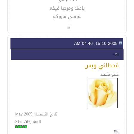
ياهلا ومرحبا فيكم
شرفني مروركم
15-10-2005, 04:40 AM
6
#
قحطاني وبس
عضو نشيط
تاريخ التسجيل: May 2005
المشاركات: 216