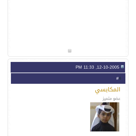
12-10-2005, 11:33 PM
4
#
المكابسي
عضو متميز