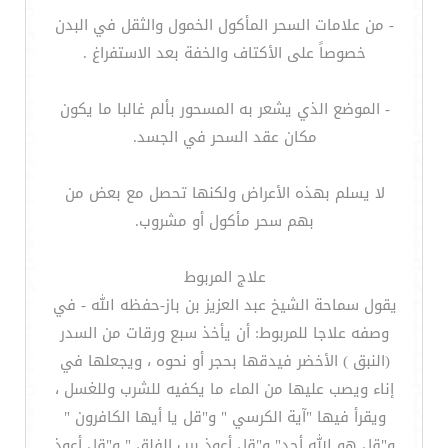
- من علامات السحر المأكول الخمول والثقل في البدن
خصوصاً على الأكتاف والخفة بعد الاستفراغ .
- الموضع الذي يشعر به المسحور بألم غالبا ما يكون
مكان عقد السحر في الجسد.
لا يسلم بهذه الأعراض ولكنها تحصل مع بعض من
بهم سحر مأكول أو مشروب.
علاج المربوط
يقول سماحة الشيخ عبد العزيز بن باز-حفظه الله - في
وصفه علاجا للمربوط: أن يأخذ سبع ورقات من السدر
(النبق ) الأخضر فيدقها بحجر أو نحوه ، ويجعلها في
إناء ويصب عليها من الماء ما يكفيه للشرب وللغسل ،
ويقرأ فيها "آية الكرسي " و"قل يا أيها الكافرون "
و"قل هو الله أحد" و"قل أعوذ برب الفلق " و"قل أعوذ