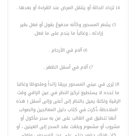
4) تزداد الحالة أو يتنقل المرض عند القراءة أو بعدها .
5) يشعر المسحور وكأنه مدفوعٌ بقول أو فعل بغير
إرادته ، وغالباً ما يندم على ما فعل.
6) آلام في الأرحام .
7) آلام في أسفل الظهر .
8) يُرى في عيني المسحور بريقا زائداً وملحوظا وغالبا
ما تجده لا يستطيع تركيز النظر في عين الراقي وقت
الرقية ولكنة يميل بالنظر إلى أعلى وإلى أسفل ( هذه
الملاحظة ذُكرت في كتاب دليل المعالجين والصواب
أنها تنطبق في الغالب على من به سحر مأكول أو
مشروب أو مشموم وبلغت عقد السحر إلى العينين ، أو
كان هناك حضور جزئي على عين المسحور ، ولعلي