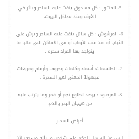
5- المنثـور : كل مسحوق ينفث عليه الساحر وينثر في
الغرف وعند مداخل البيوت.
6- المرشوش : كل سائل ينفث عليه الساحر ويرش على
الثياب أو عند عتب الأبواب أو في الأماكن التي غالبا ما
يتواجد بها المراد سحره .
7- الطلسمات: أسماء وكلمات وحروف وأرقام ومربعات
مجهولة المعنى لغير السحرة .
8- المرصـود : يرصد لطلوع نجم أو قمر وما يترتب عليه
من هيجان البحر والدم.
أعراض السحــر
ليس من السهل الحكم على شخص ما بأنه مسحور لأن