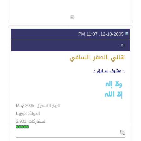
12-10-2005, 11:07 PM
3
#
هاني_الصقر_السلفي
.: مشرف ســـابق :.
تاريخ التسجيل: May 2005
الدولة: Egypt
المشاركات: 2,901