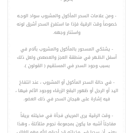
- ومن علامات السحر المأكول والمشروب سواد الوجـه
خصوصاً وقت الرقية فإذا ما استفرغ السحر أشرق لونه
واستنار وجهه.
- يشتكي المسحور بالمأكول والمشروب بآلام في
أسفل الظـهر في منطقة العجز والعصعص ولعل ذلك
بسبب وجود السحر في المستقيم ( القولون ).
- في حالة السحر المأكول أو المشروب ، عند انتفاخ
اليد أو الرجل أو ظهور البقع الزرقاء ووجود الألم فيها ،
فيه إشارة على هيجان السحر في ذلك العضو.
- وقت الرقية يرى المريض فجأة في مخيلته بريقاً
مفاجئاً أشبه ما يكون بمجموعة نجوم متلألئة ، وهذا
يعني أن سحرا في مخيلته قد أحرقه الله وهو الغالب