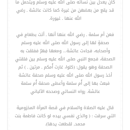
كان يعدل بين نسائه صلى الله عليه وسلم ويتحمل ما
قد يقع من بعضهن من غيرة كما كانت عائشة ـ رضي
الله عنها ـ غيورة.
فعن أم سلمة ـ رضي الله عنها أنها ـ أتت بطعامٍ في
صحفةٍ لها إلى رسول الله صلى الله عليه وسلم
وأصحابه، فجاءت عائشة... ومعها فِهرٌ ففلقت به
الصحفة، فجمع النبي صلى الله عليه وسلم بين فلقتي
الصحفة وهو يقول: (كلوا، غارت أُمكم ـ مرتين ـ ) ثم
أخذ رسول الله صلى الله عليه وسلم صحفة عائشة
فبعث بها إلى أُم سلمة وأعطى صحفة أُم سلمة
عائشة. رواه النسائي وصححه الألباني
قال عليه الصلاة والسلام في قصة المرأة المخزومية
التي سرقت : ( ‏والذي نفسي بيده لو كانت فاطمة بنت
محمد‏,‏ لقطعت يدها‏)‏.