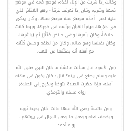
وكانت إذا شربت من الإِناء أخذه، فوضع فمه في موضع
فمها وشرب، وكان إذا تعرقت عَرقاً - وهو العَظْمُ الذي
عليه لحم - أخذه فوضع فمه موضع فمها، وكان يتكئ
في حَجْرِها، ويقرأ القرآن ورأسه في حَجرِها، وربما كانت
حائضاً، وكان يأمرها وهي حائض فَتَتَّزِرُ ثم يُباشرها،
وكان يقبلها وهو صائم، وكان من لطفه وحسن خُلُقه
مع أهله أنه يمكِّنها من اللعب.
(عن الأسود قال :سألت عائشة ما كان النبي صلى الله
عليه وسلم يصنع في بيته؟ قال : كان يكون في مهنة
أهله، فإذا حضرت الصلاة يتوضأ ويخرج إلى الصلاة)
رواه مسلم والترمذي.
وعن عائشة رضي الله عنها قالت: كان يخيط ثوبه
ويخصف نعله ويعمل ما يعمل الرجال في بيوتهم -
رواه أحمد.