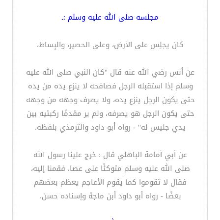
مجلسه صلى الله عليه وسلم :ـ
كان يجلِس على الأرض، وعلى الحصير، والبِساط،
عن أنس رضي الله عنه قال "كان النبي صلى الله عليه
وسلم إذا استقبله الرجل فصافحه لا ينزع يده من يده
حتى يكون الرجل ينزع يده، ولا يصرف وجهه من وجهه
حتى يكون الرجل هو يصرفه، ولم ير مقدمًا ركبتيه بين
يدي جليس له" - رواه أبو داود والترمذي بلفظه.
عن أبي أمامة الباهلي قال : خرج علينا رسول الله
صلى الله عليه وسلم متوكئًا على عصا، فقمنا إليه،
فقال لا تقوموا كما يقوم الأعاجم يعظم بعضهم
بعضًا - رواه أبو داود أبن ماجة وإسناده حسن.