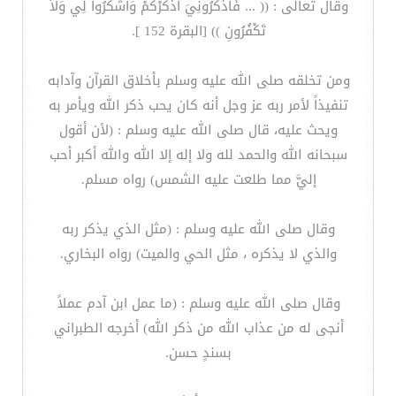
وقال تعالى : (( ... فَاذْكُرُونِيَ أَذْكُرْكُمْ وَاشْكُرُواْ لِي وَلاَ
تَكْفُرُونِ )) [البقرة 152 ].
ومن تخلقه صلى الله عليه وسلم بأخلاق القرآن وآدابه
تنفيذاً لأمر ربه عز وجل أنه كان يحب ذكر الله ويأمر به
ويحث عليه، قال صلى الله عليه وسلم : (لأن أقول
سبحانه الله والحمد لله ولا إله إلا الله والله أكبر أحب
إليَّ مما طلعت عليه الشمس) رواه مسلم.
وقال صلى الله عليه وسلم : (مثل الذي يذكر ربه
والذي لا يذكره ، مثل الحي والميت) رواه البخاري.
وقال صلى الله عليه وسلم : (ما عمل ابن آدم عملاً
أنجى له من عذاب الله من ذكر الله) أخرجه الطبراني
بسندٍ حسن.