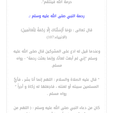
حرمة الله فينتقم".
رحمة النبي صلى الله عليه وسلم :ـ
قال تعالى : (وَمَا أَرْسَلْنَاكَ إِلَّا رَحْمَةً لِلْعَالَمِينَ)
(الانبياء:107)
وعندما قيل له ادع على المشركين قال صلى الله عليه
وسلم "إني لم أبعث لعانًا، وإنما بعثت رحمة" - رواه
مسلم.
" قال عليه الصلاة والسلام : اللهم إنما أنا بشر ، فأيُّ
المسلمين سببته أو لعنته ، فاجعلها له زكاة و أجراً "
رواه مسلم .
كان من دعاء النبي صلى الله عليه وسلم : ( اللهم من