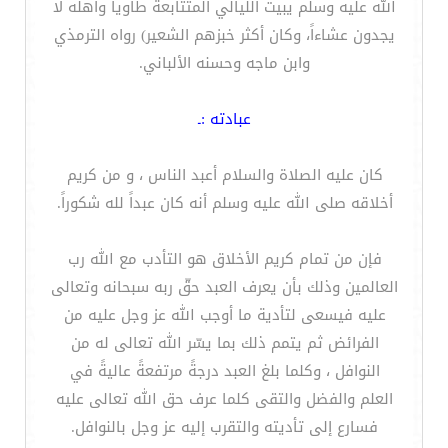
الله عليه وسلم يبيت الليالي المتتابعة طاوياً وأهله لا
يجدون عشاءاً، وكان أكثر خبزهم الشعير) رواه الترمذي
وابن ماجه وحسنه الألباني.
عبادته :ـ
كان عليه الصلاة والسلام أعبد الناس ، و من كريم
أخلاقه صلى الله عليه وسلم أنه كان عبداً لله شكوراً.
فإن من تمام كريم الأخلاق هو التأدب مع الله رب
العالمين وذلك بأن يعرف العبد حقّ ربه سبحانه وتعالى
عليه فيسعى لتأدية ما أوجب الله عز وجل عليه من
الفرائض ثم يتمم ذلك بما يسّر الله تعالى له من
النوافل ، وكلما بلغ العبد درجةً مرتفعةً عاليةً في
العلم والفضل والتقى كلما عرف حق الله تعالى عليه
فسارع إلى تأديته والتقرب إليه عز وجل بالنوافل.