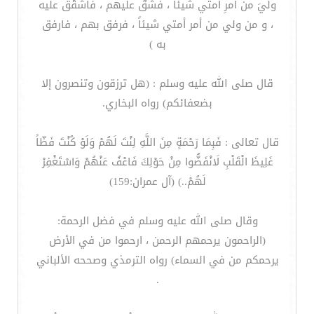
وليَ من أمرِ أمتي شيئاً ، فشقَّ عليهم ، فاشقُق عليه
، و من ولي من أمر أمتي شيئاً ، فرفق بهم ، فارفق
به )
قال صلى الله عليه وسلم : (هل ترزقون وتنصرون إلا
بضعفائكم) رواه البخاري.
قال تعالى : فَبِمَا رَحْمَةٍ مِنَ اللَّهِ لِنْتَ لَهُمْ وَلَوْ كُنْتَ فَظّاً
غَلِيظَ الْقَلْبِ لَانْفَضُّوا مِنْ حَوْلِكَ فَاعْفُ عَنْهُمْ وَاسْتَغْفِرْ
لَهُمْ..) (آل عمران:159)
وقال صلى الله عليه وسلم في فضل الرحمة:
(الراحمون يرحمهم الرحمن ، ارحموا من في الأرض
يرحمكم من في السماء) رواه الترمذي وصححه الألباني
.