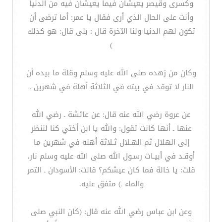
وكسرى وقيصر يعيشان فيما يعيشان فيه من الدنيا
وأنت على الحال الذي أرى فقال يا عمر: أما ترضى أن
تكون لهم الدنيا ولنا الآخرة قال : بلى قال: هو كذلك
)
وكان من زهده صلى الله عليه وسلم وقلة ما بيده أن
النار لا توقد في بيته في الثلاثة أهلة في شهرين .
عن عروة رضي الله عنه قال: عن عائشة ـ رضي الله
عنها ـ أنها كانت تقول: والله يا ابن أختي كنا لننظر
إلى الهلال ثم الهـلال ثـلاثة أهله في شهرين ما
أوقـد في أبيـات رسـول الله صلى الله عليه وسلم نار،
قلت: يا خالة فما كان عيشكم؟ قالت: الأسودان ـ التمر
والماء ـ) متفق عليه.
وعن ابن عباس رضي الله عنه قال: (كان النبي صلى