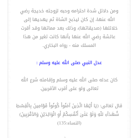
ومن دلائل شدة احترامه وحبه لزوجته خديجة رضي
الله عنها، إن كان ليذبح الشاة ثم يهديها إلى
خلائلها (صديقاتها)، وذلك بعد مماتها وقد أقرت
عائشة رضي الله عنها بأنها كانت تغير من هذا
المسلك منه - رواه البخاري.
عدل النبي صلى الله عليه وسلم :
كان عدله صلى الله عليه وسلم وإقامته شرع الله
تعالى ولو على أقرب الأقربين.
قال تعالى: (يَا أَيّهَا الّذِينَ آمَنُواْ كُونُواْ قَوّامِينَ بِالْقِسْطِ
شُهَدَآءِ للّهِ وَلَوْ عَلَىَ أَنْفُسِكُمْ أَوِ الْوَالِدَيْنِ وَالأقْرَبِينَ)
(النساء:135)