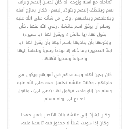
تعامله مع أهله وزوجه أنه كان يُحسن إليهم ويرأف
بهم ويتلطّف إليهم ويتودّد إليهم ، فكان يمازح أهله
ويلاطفهم ويداعبهم ، وكان من شأنه صلى الله عليه
وسلم أن يرقّق اسم عائشة ـ رضي الله عنها ـ كأن
يقول لها: (يا عائش )، ويقول لها: (يا حميراء)
ويُكرمها بأن يناديها باسم أبيها بأن يقول لها: (يا
ابنة الصديق) وما ذلك إلا تودداً وتقرباً وتلطفاً إليها
واحتراماً وتقديراً لأهلها.
كان يعين أهله ويساعدهم في أمورهم ويكون في
حاجتهم ، وكانت عائشة تغتسل معه صلى الله عليه
وسلم من إناءٍ واحد، فيقول لها: (دعي لي) ، وتقول
له: دع لي. رواه مسلم
وكان يُسَرِّبُ إلى عائشة بناتِ الأنصار يلعبن معها‏.‏
وكان إذا هويت شيئاً لا محذورَ فيه تابعها عليه،