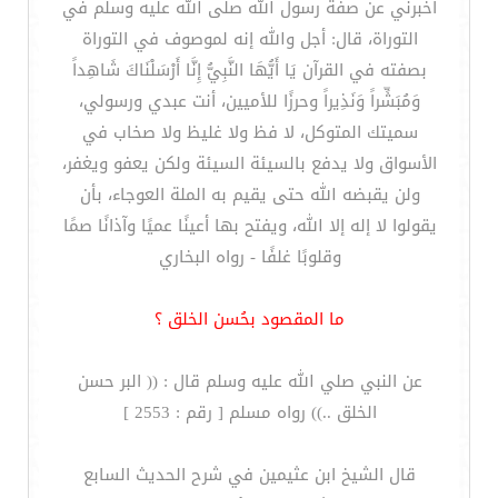
أخبرني عن صفة رسول الله صلى الله عليه وسلم في
التوراة، قال: أجل والله إنه لموصوف في التوراة
بصفته في القرآن يَا أَيُّهَا النَّبِيُّ إِنَّا أَرْسَلْنَاكَ شَاهِداً
وَمُبَشِّراً وَنَذِيراً وحرزًا للأميين، أنت عبدي ورسولي،
سميتك المتوكل، لا فظ ولا غليظ ولا صخاب في
الأسواق ولا يدفع بالسيئة السيئة ولكن يعفو ويغفر،
ولن يقبضه الله حتى يقيم به الملة العوجاء، بأن
يقولوا لا إله إلا الله، ويفتح بها أعينًا عميًا وآذانًا صمًا
وقلوبًا غلفًا - رواه البخاري
ما المقصود بحُسن الخلق ؟
عن النبي صلي الله عليه وسلم قال : (( البر حسن
الخلق ..)) رواه مسلم [ رقم : 2553 ]
قال الشيخ ابن عثيمين في شرح الحديث السابع