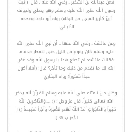
فعن عبدالله بن الشخير ـ رضي الله عنه ـ قال: (أتيت
رسول الله صلى الله عليه وسلم وهو يصلي ولجوفه
أزيزٌ كأزيز المرجل من البكاء) رواه أبو داود وصححه
الألباني.
وعن عائشة ـ رضي الله عنها ـ: أن نبي الله صلى الله
عليه وسلم كان يقوم من الليل حتى تتفطر قدماه،
فقالت عائشة: لم تصنع هذا يا رسول الله وقد غفر
الله لك ما تقدم من ذنبك وما تأخر؟ قال: (أفلا أكون
عبداً شكوراً) رواه البخاري.
وكان مـن تـمثله صلى الله عليه وسلم للقـرآن أنه يذكر
الله تعالى كثيراً، قال عز وجل : (( ....وَالذّاكِـرِينَ اللّهَ
كَثِيراً وَالذّاكِرَاتِ أَعَدّ اللّهُ لَهُـم مّغْفِرَةً وَأَجْراً عَظِيـماً )) [
الأحزاب 35 ].