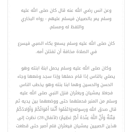
وعن انس رضي الله عنه قال كان صلى الله عليه
وسلم يمر بالصبيان فيسلم عليهم - رواه البخاري
واللفظ له ومسلم.
كان صلى الله عليه وسلم يسمع بكاء الصبي فيسرع
في الصلاة مخافة أن تفتتن أمه.
وكان صلى الله عليه وسلم يحمل ابنة ابنته وهو
يصلي بالناس إذا قام حملها وإذا سجد وضعها وجاء
الحسن والحسين وهما ابنا بنته وهو يخطب الناس
فجعلا يمشيان ويعثران فنزل النبي صلى الله عليه
وسلم من المنبر فحملهما حتى ووضعهما بين يديه ثم
قال صدق الله ورسوله(وَاعْلَمُوا أَنَّمَا أَمْوَالُكُمْ وَأَوْلادُكُمْ
فِتْنَةٌ وَأَنَّ اللَّهَ عِنْدَهُ أَجْرٌ عَظِيمٌ) (لأنفال:28) نظرت إلى
هذين الصبيين يمشيان فيعثران فلم أصبر حتى قطعت