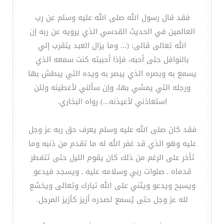
فقد قال رسول الله صلى الله عليه وسلم عن رب
العالمين في الحديث القدسي الذي يرويه عن ربه إن
الله تعالى قالى: (... وما يزال العبد يتقرب إلي
بالنوافل حتى أحبه، فإذا أحببته كنت سمعه الذي
يسمع به وبصره الذي يبصر به ويده التي يبطش بها
ورجله التي يمشي بها، وإن سألني لأعطينه ولئن
استعاذني لأعيذنه...) رواه البخاري.
فقد كان صلى الله عليه وسلم يعرف حق ربه عز وجل
عليه وهو الذي قد غفر الله له ما تقدم من ذنبه وما
تأخر على الرغم من ذلك كان يقوم الليل حتى تتفطر
قدماه ـ صلوات ربي وسلامه عليه ـ ويسجد فيدعو
ويسبح ويدعو ويثني على الله تبارك وتعالى ويخشع
لله عز وجل حتى يُسمع لصدره أزيز كأزيز المرجل.