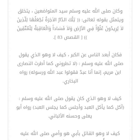
وكان صلى الله عليه وسلم سيد المتواضعين ، يتخلق
ويتمثل بقوله تعالى: (( تِلْكَ الدّارُ الاَخِرَةُ نَجْعَلُهَا لِلّذِينَ
لاَ يُرِيدُونَ عُلُوّاً فِي الأرْضِ وَلاَ فَسَاداً وَالْعَاقِبَةُ لِلْمُتّقِينَ
)) [ القصص 83 ].
فكان أبعد الناس عن الكبر ، كيف لا وهو الذي يقول
صلى الله عليه وسلم : (لا تطروني كما أطرت النصارى
ابن مريم، إنما أنا عبدٌ فقولوا عبد الله ورسوله) رواه
البخاري.
كيف لا وهو الذي كان يقول صلى الله عليه وسلم :
(آكل كما يأكل العبد وأجلس كما يجلس العبد) رواه أبو
يعلى وحسنه الألباني.
كيف لا وهو القائل بأبي هو وأمي صلى الله عليه