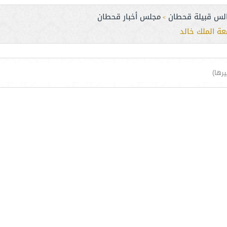
لس قبيلة قحطان
مجلس أخبار قحطان
>
عة الملك خالد
رها)