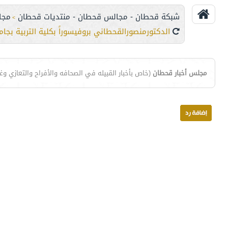
شبكة قحطان - مجالس قحطان - منتديات قحطان
مجا
>
الدكتورمنصورالقحطاني بروفيسوراً بكلية التربية بجام
مجلس أخبار قحطان
(خاص بأخبار القبيله في الصحافه والأفراح والتعازي وغي