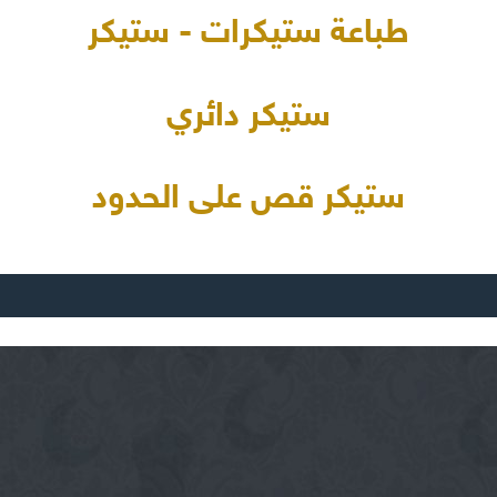
طباعة ستيكرات - ستيكر
ستيكر دائري
ستيكر قص على الحدود