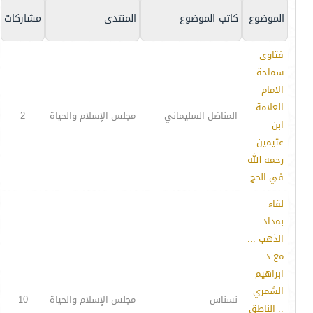
الموضوع
كاتب الموضوع
المنتدى
مشاركات
فتاوى
سماحة
الامام
العلامة
المناضل السليماني
مجلس الإسلام والحياة
2
ابن
عثيمين
رحمه الله
في الحج
لقاء
بمداد
الذهب ...
مع د.
ابراهيم
الشمري
نسناس
مجلس الإسلام والحياة
10
.. الناطق