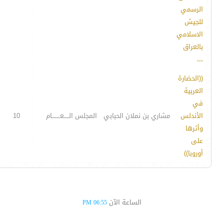
الرسمي
للجيش
الاسلامي
بالعراق
،،،
((الحضارة
العربية
في
الأندلس
مشاري بن نملان الحبابي
المجلس الـــــعــــــــام
10
وأثرها
على
أوروبا))
الساعة الآن
06:55 PM