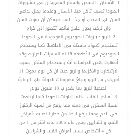
1- الأسنان : الحمض والسكر الموجودان فى مشروبات
الصودا تسبب تأكل مينا الأسنان وعندما يصل نداعى
السن الى العصب أو جذر السن فيمكن أن تموت السن
وان تركت بدون علاج فأنها تتطور الى خراج
2- الربو : بنزوات الصوديوم الموجودة فى الصودا
تستخدم كمواد حافظة فى الأطعمة كما يستخدم
الصوديوم فى الأطعمة قليلة السعرات الحرارية وقد
أظهرت بعض الدراسات أنة بأستخدام المتكرر يسبب
الأرتبكاريا والأكزيما والربو حيث ان كل يوم يموت 11
أمريكى من الربو وتبلغ مصروفات الدولة على الرعاية
الصحية للربو بما يقدر ب 18 مليون دولار
3- أمراض القلب : كلما تناولت الصودا كلما ارتفعت
نسبة السكرى فى دمك مما يرفع من نسبة الركنوز
فى الدم ومما يرفع ايضا من خطر الاصابة بأمراض
القلب والشرايين وفى عام 2006 مات اكثر من 1 من
كل 4 أشخاص بسبب أمراض القلب والشرايين