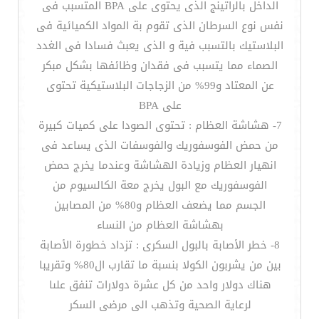
الداخل بالراتينج الذى يحتوى على BPA المتسبب فى
نفس نوع السرطان الذى تقوم بة المواد الكميائية فى
البلاستيك بالتسبب فية و الذى يعبث فسادا فى الغدد
الصماء مما يتسبب فى فقدان وظائفها بشكل مبكر
عن المعتاد و99% من الزجاجات البلاستيكية تحتوى
على BPA
7- هشاشة العظام : تحتوى الصودا على كميات كبيرة
من حمض الفوسفوريك والفوسفات الذى يساعد فى
انهيار العظام وزيادة الهشاشة وعندما يخرج حمض
الفوسفوريك مع البول يخرج معة الكالسيوم من
الجسم مما يضعف العظام و80% من المصابين
بهشاشة العظام من النساء
8- خطر الأصابة بالبول السكرى : تزداد خطورة الأصابة
بين من يشربون الكولا بنسبة ما تقارب ال80% وتقريبا
هناك دولار واحد من كل عشرة دولارات تنفق علىا
لرعاية الصحية وتذهب الى مرضى السكر