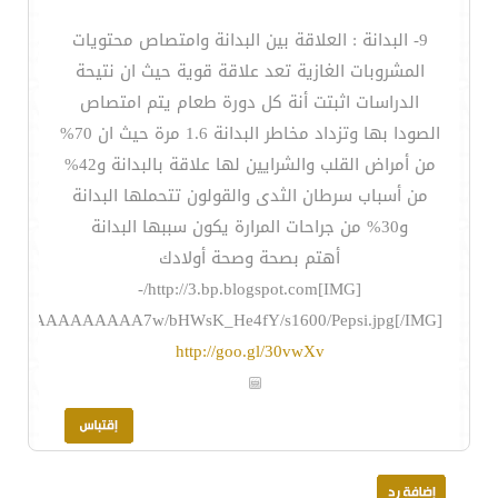
9- البدانة : العلاقة بين البدانة وامتصاص محتويات
المشروبات الغازية تعد علاقة قوية حيث ان نتيحة
الدراسات اثبتت أنة كل دورة طعام يتم امتصاص
الصودا بها وتزداد مخاطر البدانة 1.6 مرة حيث ان 70%
من أمراض القلب والشرايين لها علاقة بالبدانة و42%
من أسباب سرطان الثدى والقولون تتحملها البدانة
و30% من جراحات المرارة يكون سببها البدانة
أهتم بصحة وصحة أولادك
[IMG]http://3.bp.blogspot.com/-
NEI/AAAAAAAAA7w/bHWsK_He4fY/s1600/Pepsi.jpg[/IMG]
http://goo.gl/30vwXv