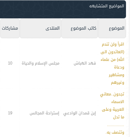
المواضيع المتشابهه
الموضوع
كاتب الموضوع
المنتدى
مشاركات
اقرأ ولن تندم
(العائدون الى
الله) من علماء
فهد الهباش
مجلس الإسلام والحياة
10
ودعاة
ومشاهير
وغيرهم
تجدون..معاني
الاسماء
العربية وعلى
إبن قمدان الوادعي
إستراحة المجالس
19
ما تدل
..............
وتتصف به.