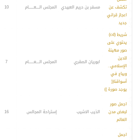
تكشف عن
مسفر بن دريم العبيدي
المجلس الـــــعــــــــام
10
اعجاز قراني
جديد
شريط (cd)
يحتوي على
صور مهينة
للدين
ابوريان الصقري
المجلس الـــــعــــــــام
7
الإسلامي..
ويباع في
أسواقنا((
يوجد صورة ))
اجمل صور
لبعض مدن
الذيب الاشيب
إستراحة المجالس
16
العالم
اجمل