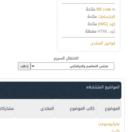
is
BB code
متاحة
الابتسامات
متاحة
كود [IMG]
متاحة
كود HTML
معطلة
قوانين المنتدى
الانتقال السريع
المواضيع المتشابهه
الموضوع
كاتب الموضوع
المنتدى
مشاركات
مايكروسوفت
اكسل