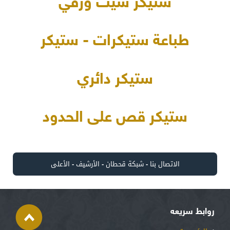
ستيكر شيت ورقي
طباعة ستيكرات - ستيكر
ستيكر دائري
ستيكر قص على الحدود
الاتصال بنا
-
شبكة قحطان
-
الأرشيف
-
الأعلى
روابط سريعه