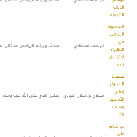
الديانة
الشيعية
الاخطبوط
الشيعي
في
ابومحمدالقحطاني
فضائح وجرائم الروافض ضد أهل ال
العالم؟؟
ادخل ولن
تندم
صـــفــات
الرســـول
(صلى
مشاري بن نملان الحبابي
مجلس النبي صلى الله عليه وسلم
الله عليه
وسلم )
ا
جوانتنامو
على