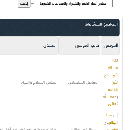
المواضيع المتشابهه
الموضوع
كاتب الموضوع
المنتدى
400
مسالة
في الحج
لأبن
المناضل السليماني
مجلس الإسلام والحياة
قدامه
رحمه الله
تعالى
إبن سبأ
اليهودي
مؤسس
ابو عائشة الطائي
فضائح وجرائم الروافض ضد أهل ال