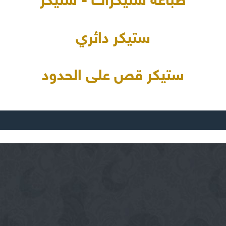
طباعة ستيكرات - ستيكر
ستيكر دائري
ستيكر قص على الحدود