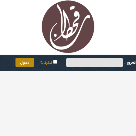
مرور :
تذكرني؟