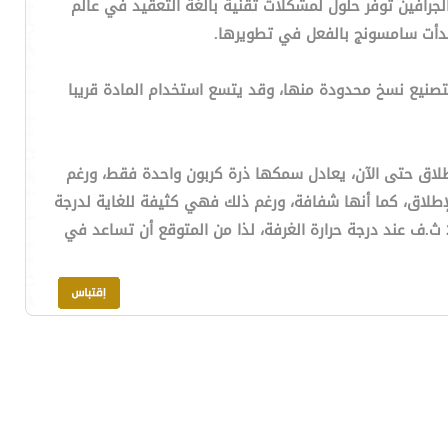
لجرافين توفر حلول لمشكلات تقنية بالغة التعقيد في عالم
 بدأت سامسونج بالفعل في تطويرها.
 لتصنيع نسخ محدودة منها، وقد يتسع استخدام المادة قريبا
الإطلاق حتى الآن، يعادل سمكها ذرة كربون واحدة فقط، ورغم
إطلاق، كما أنها شفافة، ورغم ذلك فهي كثيفة للغاية لدرجة
عدم سماحها بعبور أصغر ذرة "الهيليوم" من خلالها، ومن أبرز مزايا هذه المادة السرعة الفائقة لإلكتروناتها، حيث تبلغ 44000 سم2 ث.ف عند درجة حرارة الغرفة، لذا من المتوقع أن تساعد في