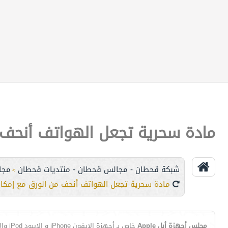
مادة سحرية تجعل الهواتف أنحف م
شبكة قحطان - مجالس قحطان - منتديات قحطان
مجا
>
مادة سحرية تجعل الهواتف أنحف من الورق مع إمكان
مجلس أجهزة أبل Apple
خاص بـ أجهزة الايفون iPhone و الايبود iPod والايباد iPad