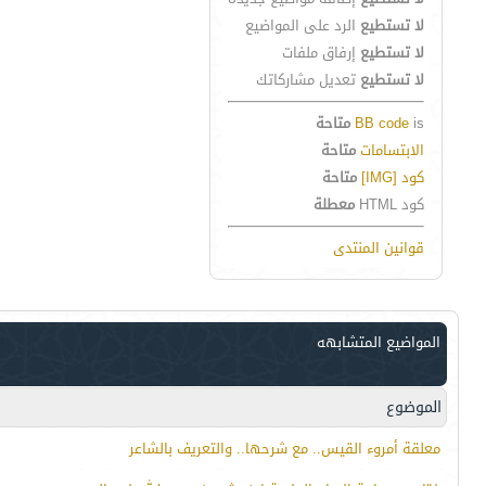
لا تستطيع
الرد على المواضيع
لا تستطيع
إرفاق ملفات
لا تستطيع
تعديل مشاركاتك
is
BB code
متاحة
الابتسامات
متاحة
كود [IMG]
متاحة
كود HTML
معطلة
قوانين المنتدى
المواضيع المتشابهه
الموضوع
معلقة أمروء القيس.. مع شرحها.. والتعريف بالشاعر