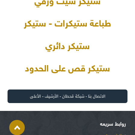
ستيكر شيت ورقي
طباعة ستيكرات - ستيكر
ستيكر دائري
ستيكر قص على الحدود
الاتصال بنا
-
شبكة قحطان
-
الأرشيف
-
الأعلى
روابط سريعه