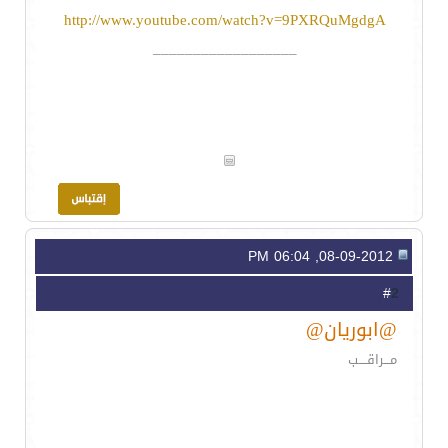
http://www.youtube.com/watch?v=9PXRQuMgdgA
__________________
08-09-2012, 06:04 PM
2
#
@ابوريان@
مـــراقــــب