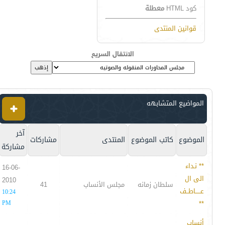
كود HTML
معطلة
قوانين المنتدى
الانتقال السريع
المواضيع المتشابهه
آخر
الموضوع
كاتب الموضوع
المنتدى
مشاركات
مشاركة
** نـداء
16-06-
الى ال
2010
سلطان زمانه
مجلس الأنساب
41
عـــــاطــف
10:24
PM
**
أنساب