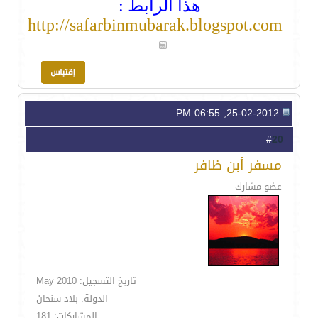
هذا الرابط :
http://safarbinmubarak.blogspot.com
25-02-2012, 06:55 PM
20
#
مسفر أبن ظافر
عضو مشارك
تاريخ التسجيل: May 2010
الدولة: بلاد سنحان
المشاركات: 181