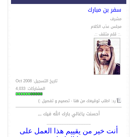
سفر بن مبارك
مشرف
مجلس عذب الكلام
.:: قلم مثقف ::.
تاريخ التسجيل: Oct 2008
المشاركات: 4,033
رد: اطلب توقيعك من هنا - تصميم و تفصيل :)
أحسنت ياغالي بارك الله فيك ,,,
__________________
أنت خير من يقييم هذا العمل على