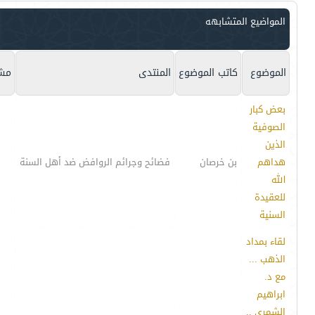
المواضيع المتشابهه
الموضوع
كاتب الموضوع
المنتدى
مشا
بعض كبار
الصوفية
الذين
هداهم
بن خرصان
فضائح وجرائم الروافض ضد أهل السنة
الله
للعقيدة
السنية
لقاء بمداد
الذهب ...
مع د.
ابراهيم
الشمري ..