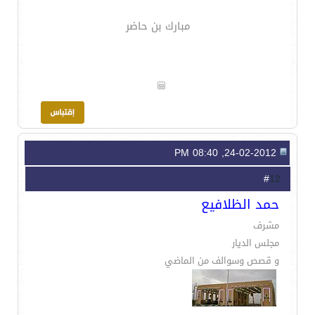
مبارك بن حاضر
24-02-2012, 08:40 PM
12
#
حمد الظلافيع
مشرف
مجلس الديار
و قصص وسوالف من الماضي