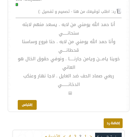
رد: اطلب توقيعك من هنا - تصميم و تفصيل :)
أنا حمد الله يومني من لابه . يسعد منهم لابته
سنحانـــــي
وأنا حمد الله يومني من لابه . حنا فروع وساسنا
قحطانــــي
خوينا يامـــن ويامن جارنـــــا . ونوفي حقوق الخال هو
العاني
ربعي صماد الحف ضد العايل . لاجا نهار وعنكب
الدخانـــــــي
<
1
2
3
4
>
الأخيرة
»