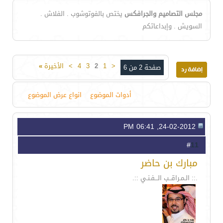
مجلس التصاميم والجرافكس
يختص بالفوتوشوب . الفلاش .
السويش . وإبداعاتكم
<
1
2
3
4
>
الأخيرة
»
صفحة 2 من 6
أدوات الموضوع
انواع عرض الموضوع
24-02-2012, 06:41 PM
11
#
مبارك بن حاضر
.:: الـمـراقــب الـــفـنـي ::.