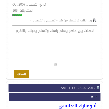
تاريخ التسجيل: Oct 2007
المشاركات: 168
رد: اطلب توقيعك من هنا - تصميم و تفصيل :)
لاهنت يبن حاضر يسلم راسك وتسلم يمينك ياالقرم
__________________
25-02-2012, 11:17 AM
17
#
أبــومبارك الـعـابسي