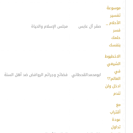
موسوعة
تفسير
الأحلام _
صقر آل عابس
مجلس الإسلام والحياة
فسر
حلمك
بنفسك
الاخطبوط
الشيعي
في
ابومحمدالقحطاني
فضائح وجرائم الروافض ضد أهل السنة
العالم؟؟
ادخل ولن
تندم
مع
أقتراب
عودة
تداول