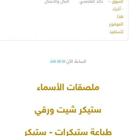
السوق --
خالد العاصمي
المال والأعمال
- أقراء
هذا
الموضوع
لتستفيد
الساعة الآن
09:36 AM
ملصقات الأسماء
ستيكر شيت ورقي
طباعة ستيكرات - ستيكر