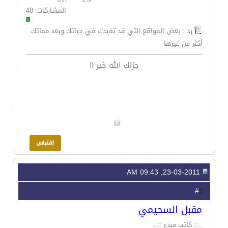
المشاركات: 48
رد : بعض المواقع التي قد تفيدك في حياتك وبعد مماتك
أكثر من غيرها
جزاك الله خير اا
23-03-2011, 09:43 AM
5
#
مقبل السحيمي
..:: كاتب مبدع ::..