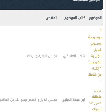
الموضوع
كاتب الموضوع
المنتدى
"
موسـوعــة
وســــوم
قبايـل
الجزيــرة
شامانـ العاطفي
مجلس الباديه والرحلات
العـربـيـــــة
" إهداء
من شامانـ
..
حروب
منطقة
ابن عيفة الحبابي
مجلس الديار و قصص وسوالف من الماضي
عسير ضد
الاتراك