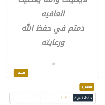
العافيه
دمتم في حفظ الله
ورعايته
>
2
1
صفحة 1 من 2