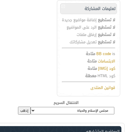
تعليمات المشاركة
لا تستطيع
إضافة مواضيع جديدة
لا تستطيع
الرد على المواضيع
لا تستطيع
إرفاق ملفات
لا تستطيع
تعديل مشاركاتك
is
BB code
متاحة
الابتسامات
متاحة
كود [IMG]
متاحة
كود HTML
معطلة
قوانين المنتدى
الانتقال السريع
المواضيع المتشابهه