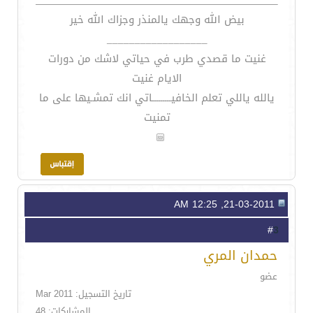
بيض الله وجهك يالمنذر وجزاك الله خير
__________________
غنيت ما قصدي طرب في حياتي لاشك من دورات
الايام غنيت
يالله ياللي تعلم الخافيـــــــــاتي انك تمشـيها على ما
تمنيت
21-03-2011, 12:25 AM
3
#
حمدان المري
عضو
تاريخ التسجيل: Mar 2011
المشاركات: 48