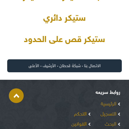
ستيكر دائري
ستيكر قص على الحدود
الاتصال بنا
-
شبكة قحطان
-
الأرشيف
-
الأعلى
روابط سريعه
الرئيسية
التسجيل
التحكم
البحث
القوانين