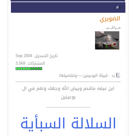
5
#
الضويري
مـــراقــــب
تاريخ التسجيل: Sep 2004
المشاركات: 3,569
رد : قبيلة البوعينين-----وتفاصيلها
ابن عيفه ماقصر وبيض الله وجهك ونعم في ال
بوعينين
__________________
السلالة السبأية