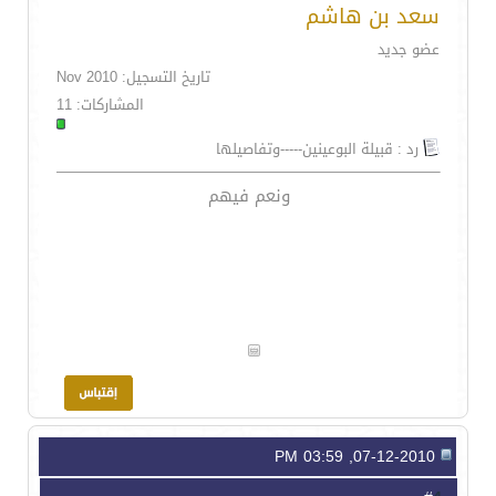
سعد بن هاشم
عضو جديد
تاريخ التسجيل: Nov 2010
المشاركات: 11
رد : قبيلة البوعينين-----وتفاصيلها
ونعم فيهم
07-12-2010, 03:59 PM