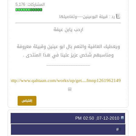
المشاركات: 5,176
رد : قبيلة البوعينين-----وتفاصيلها
ارحب يابن عيفة
ويعطيك العافية والنعم بال ابو عينين وقبيلة معروفة
ومناسبهم شخص عزيز علينا في هذا المنتدى .
__________________
http://www.qahtaan.com/works/up/get....fmnp1261962149
07-12-2010, 02:50 PM
3
#