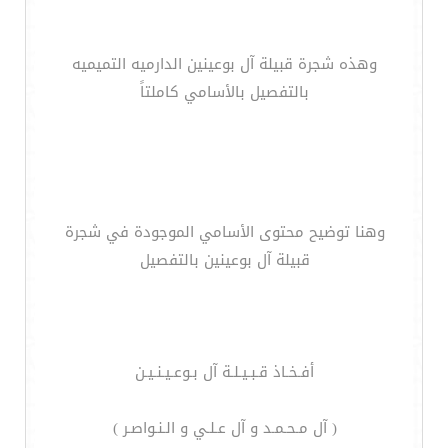
وهذه شجرة قبيلة آل بوعينين الدارميه التميميه
بالتفصيل بالأسامي كاملتاً
وهنا توضيح محتوى الأسامي الموجودة في شجرة
قبيلة آل بوعينين بالتفصيل
أفـخـاذ قـبـيـلـة آل بـوعـيـنـيـن
( آل مـحـمـد و آل عـلـي و الـنـواصـر )