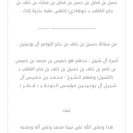
حسن بن فضل بن حسن بن فضل بن مبارك بن خلف بن
جابر المُلقب بـ (بوهادي) إنتهى عقبه بذرية إناث .
ــــــــــــــــــــــــــــــــــــــــــــــــــ ـــــــــــــ
من سلالة حسين بن خلف بن جابر النواصر آل بوعينين :
أسرة آل شبيل : جدهم هو خميس بن محمد بن خميس
بن ناصر بن خلف بن حسين بن خلف بن جابر المُلقب بـ
(الشبيل) ومنهم الـشـيـخ / مـحـمـد بـن خـمـيـس آل
شـبـيـل آل بـوعـيـنـيـن مـؤسـس الـدوحـة بـ ( قــطـــر ) .
تمت
هذا وصلى الله على نبينا محمد وعلى آله وصحبه