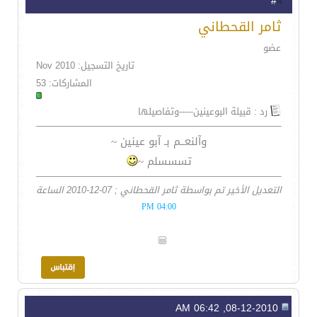
4
#
ثامر القحطاني
عضو
تاريخ التسجيل: Nov 2010
المشاركات: 53
رد : قبيلة البوعينين-----وتفاصيلها
وآلنعــم بـ آبو عينين ~
تسسسلم ~
التعديل الأخير تم بواسطة ثامر القحطاني ; 07-12-2010 الساعة
04:00 PM
08-12-2010, 06:42 AM