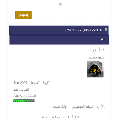
08-12-2010, 12:27 PM
8
#
جباري
عضو نشيط
تاريخ التسجيل: Jun 2007
الدولة: نجد
المشاركات: 346
رد : قبيلة البوعينين-----وتفاصيلها
شكراً يا ابن عيفة الحبابي