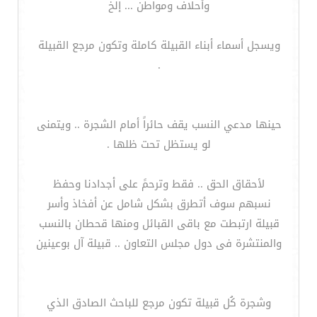
وأحلاف ومواطن ... إلخ
ويسجل أسماء أبناء القبيلة كاملة وتكون مرجع القبيلة
.
حينها مدعي النسب يقف حائراً أمام الشجرة .. ويتمنى
لو يستظل تحت ظلها .
لأحقاق الحق .. فقط وترحمً على أجدادنا وحفظ
نسبهم سوف أتطرق بشكل شامل عن أفخاذ وأسر
قبيلة ارتبطت مع باقى القبائل ومنها قحطان بالنسب
والمنتشرة فى دول مجلس التعاون .. قبيلة آل بوعينين
وشجرة كُل قبيلة تكون مرجع للباحث الصادق الذي