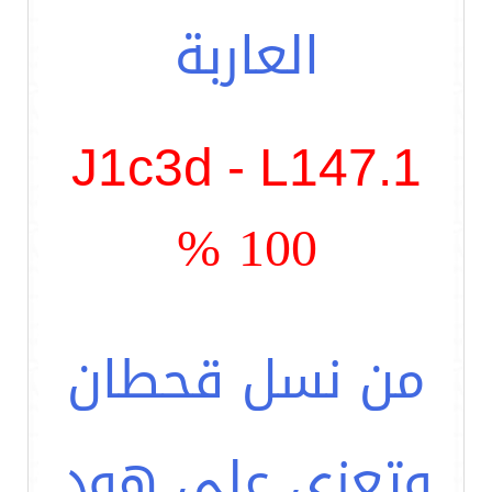
العاربة
J1c3d - L147.1
100 %
من نسل قحطان
وتعزى على هود