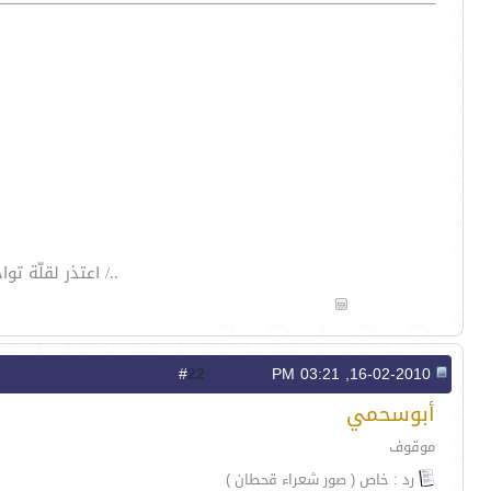
../ اعتذر لقلّة 
22
#
16-02-2010, 03:21 PM
أبوسحمي
موقوف
رد : خاص ( صور شعراء قحطان )