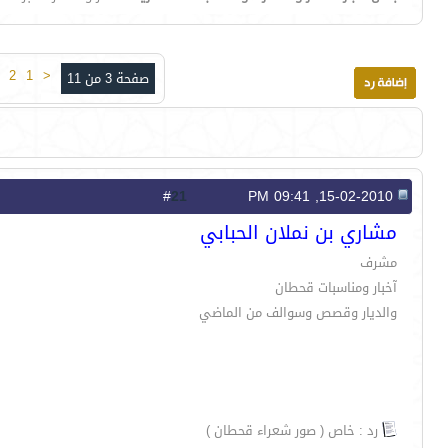
2
1
<
صفحة 3 من 11
21
#
15-02-2010, 09:41 PM
مشاري بن نملان الحبابي
مشرف
آخبار ومناسبات قحطان
والديار وقصص وسوالف من الماضي
رد : خاص ( صور شعراء قحطان )