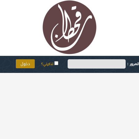
مرور :
تذكرني؟