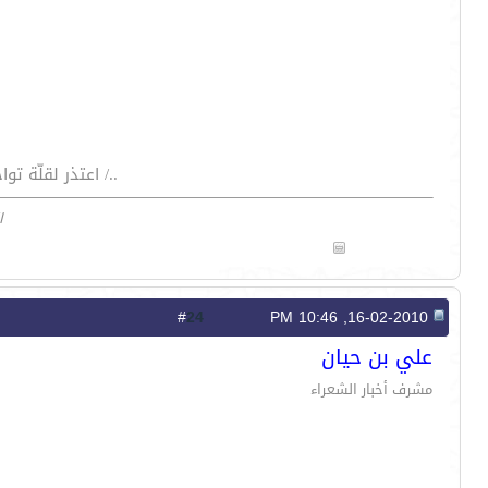
../ اعتذر لقلّة 
ا
24
#
16-02-2010, 10:46 PM
علي بن حيان
مشرف أخبار الشعراء