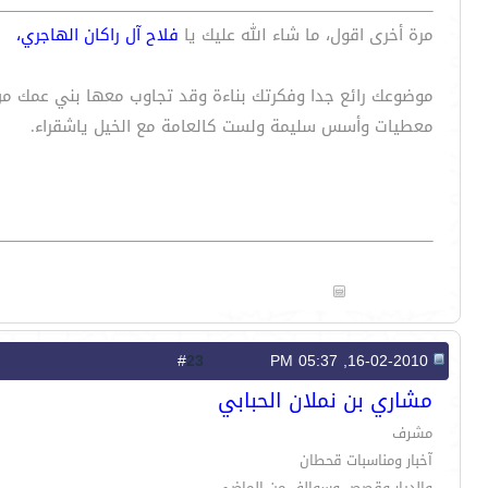
مرة أخرى اقول، ما شاء الله عليك يا
فلاح آل راكان الهاجري،
موضوعك رائع جدا وفكرتك بناءة وقد تجاوب معها بني عمك من 
معطيات وأسس سليمة ولست كالعامة مع الخيل ياشقراء.
23
#
16-02-2010, 05:37 PM
مشاري بن نملان الحبابي
مشرف
آخبار ومناسبات قحطان
والديار وقصص وسوالف من الماضي