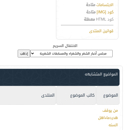
الابتسامات
متاحة
كود [IMG]
متاحة
كود HTML
معطلة
قوانين المنتدى
الانتقال السريع
المواضيع المتشابهه
الموضوع
كاتب الموضوع
المنتدى
من يوقف
هدردماءاهل
السنه