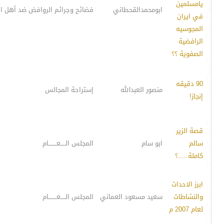
يامسلمين
ابومحمدالقحطاني
فضائح وجرائم الروافض ضد أهل ا
في ايران
المجوسيه
الرافضية
الصفوية ؟؟
90 دقيقه
منصور العبدالله
إستراحة المجالس
إنجاز!
قصة الزير
سالم
ابو سام
المجلس الـــــعــــــــام
كاملة.....؟
ابرز الاحداث
والنشاطات
سعيد مسعود العماني
المجلس الـــــعــــــــام
لعام 2007 م