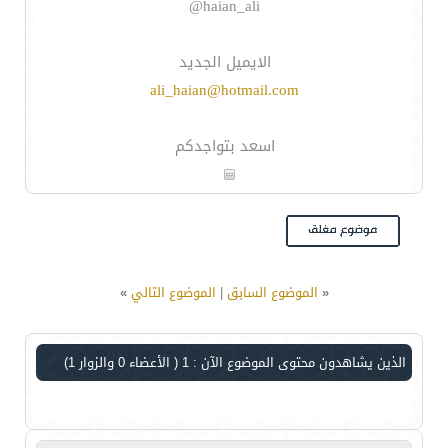
haian_ali@
الايميل الجديد
ali_haian@hotmail.com
اسعد بتواجدكم
«
الموضوع السابق
|
الموضوع التالي
»
الذين يشاهدون محتوى الموضوع الآن : 1
( الأعضاء 0 والزوار 1)