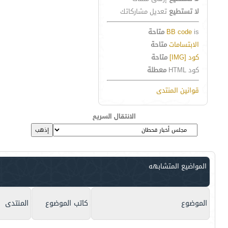
لا تستطيع
تعديل مشاركاتك
is
BB code
متاحة
الابتسامات
متاحة
كود [IMG]
متاحة
كود HTML
معطلة
قوانين المنتدى
الانتقال السريع
المواضيع المتشابهه
الموضوع
كاتب الموضوع
المنتدى