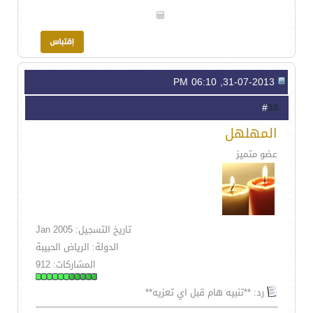
31-07-2013, 06:10 PM
38
#
المهلهل
عضو متميز
تاريخ التسجيل: Jan 2005
الدولة: الرياض الحبيبة
المشاركات: 912
رد: **تنبيه هام قبل اي تعزيه**