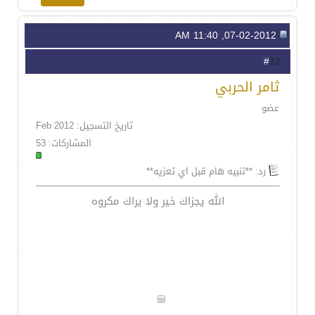
07-02-2012, 11:40 AM
32
#
ثامر الحربي
عضو
تاريخ التسجيل: Feb 2012
المشاركات: 53
رد: **تنبيه هام قبل اي تعزيه**
الله يجزاك خير ولا يراك مكروه