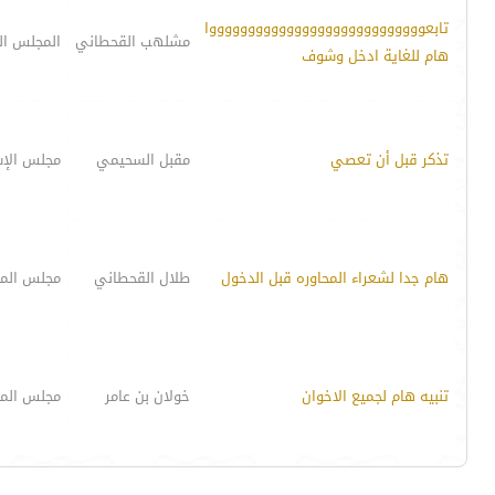
تابعووووووووووووووووووووووووووووا
مشلهب القحطاني
المجلس الـــــ
هام للغاية ادخل وشوف
تذكر قبل أن تعصي
مقبل السحيمي
مجلس الإس
هام جدا لشعراء المحاوره قبل الدخول
طلال القحطاني
مجلس المح
تنبيه هام لجميع الاخوان
خولان بن عامر
مجلس المح