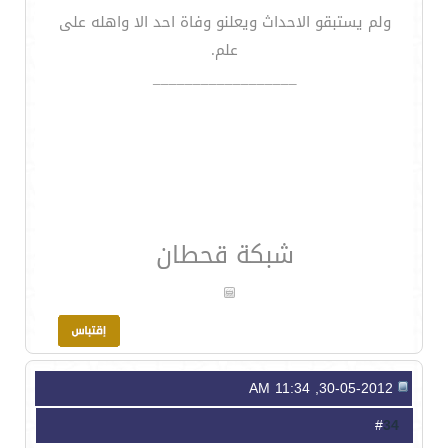
ولم يستبقو الاحداث ويعلنو وفاة احد الا واهله على
علم.
__________________
شبكة قحطان
30-05-2012, 11:34 AM
34
#