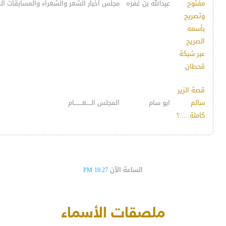
مفتوح
عبدالله بن غفره
مجلس آخبار الشعر والشعراء والمسابقات ال
وتصريح
بأسمه
الصريح
عبر شبكة
قحطان
قصة الزير
سالم
ابو سام
المجلس الـــــعــــــــام
كاملة.....؟
الساعة الآن
10:27 PM
ملصقات الأسماء