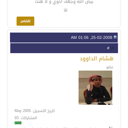
بيض الله وجهك اخوي و لا هنت
25-02-2008, 01:06 AM
14
#
هشام الداوود
عضو
تاريخ التسجيل: May 2005
المشاركات: 93