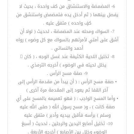
6- المضمضة والاستنشاق من كف واحدة ، بحيث لا
يفصل بينهما ( ثم أدخل يده فتمضمض واستنشق من
كفٍ واحده ) متفق عليه .
7- السواك ومحله عند المضمضة ، لحديث ( لولا أن
أشق على أمتي لأمرتهم بالسواك مع كل وضوء ) رواه
أحمد والنسائي .
8- تخليل اللحية الكثيفة عند غسل الوجه ، ( كان 
يخلل لحيته في الوضوء ) أخرجه الترمذي .
9- صفة مسح الرأس .
• صفة مسح الرأس : ( أن يبدأ من مقدمة الرأس إلى
آخر القفا ثم يعود إلى المقدمة مرة آخرى )
• وأما المسح الواجب : ( فهو تعميمه بالمسح على أي
صفة كانت ) ، و( مسح رسول الله ( صلى الله عليه
وسلم ) برأسه فأقبل بيديه وأدبر ) متفق عليه
10- تخليل أصابع اليدين والرجلين ، لحديث ( أسبغ
الوضوء وخلل بين الأصابع ) أخرجه الأربعة .