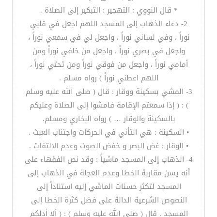
* قال النووي : التهجير : التبكير إلى الصلاة .
2- دعاء الذهاب إلى المسجد اللهم اجعل في قلبي
نوراً ، وفي لساني نوراً ، واجعل لي في سمعي نوراً ،
واجعل في بصري نوراً ، واجعل من خلفي نوراً ومن
أمامي نوراً ، واجعل من فوقي نوراً ومن تحتي نوراً ،
اللهم اعطني نوراً ) رواه مسلم .
3- المشي بسكينة ووقار : قال ( صلى الله عليه وسلم
) : ( إذا سمعتم الإقامة فامشوا إلى الصلاة وعليكم
بالسكينة والوقار … ) رواه البخاري ومسلم.
• السكينة : هي التأني في الحركات واجتناب العبث .
• الوقار : غض البصر و خفض الصوت وعدم الالتفات .
4- الذهاب إلى المسجد ماشياً : وقد نص الفقهاء على
أنه يسن مقاربة الخطا وعدم العجلة في الذهاب إلى
المسجد لتكثر حسنات الماشي إليه استناداً إلى
النصوص الشرعية الدالة على فضل كثرة الخطا إلى
المسجد . قال ( صلى الله عليه وسلم ) : ( ألا أدلكم