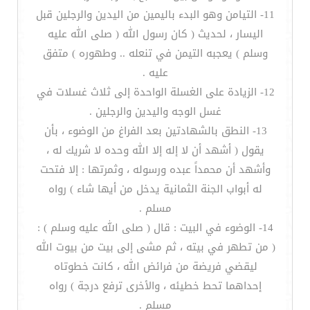
11- التيامن وهو البدء باليمين من اليدين والرجلين قبل
اليسار ، لحديث ( كان رسول الله ( صلى الله عليه
وسلم ) يعجبه التيمن في تنعله .. وطهوره ) متفق
عليه .
12- الزيادة على الغسلة الواحدة إلى ثلاث غسلات في
غسل الوجه واليدين والرجلين .
13- النطق بالشهادتين بعد الفراغ من الوضوء ، بأن
يقول ( أشهد أن لا إله إلا الله وحده لا شريك له ،
وأشهد أن محمداً عبده ورسوله ، وثمرتها : إلا فتحت
له أبواب الجنة الثمانية يدخل من أيها شاء ) رواه
مسلم .
14- الوضوء في البيت : قال ( صلى الله عليه وسلم ) :
( من تطهر في بيته ، ثم مشى إلى بيت من بيوت الله
ليقضي فريضة من فرائض الله ، كانت خطوتاه
إحداهما تحط خطيئه ، والأخرى ترفع درجة ) رواه
مسلم .