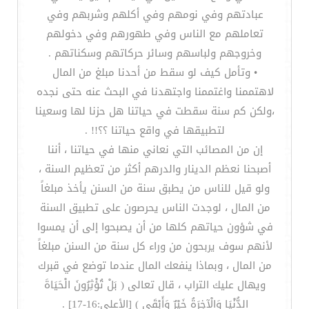
عبادتهم وفي نومهم وفي أكلهم وشربهم وفي
تعاملهم مع الناس وفي طهورهم وفي دخولهم
وخروجهم ولباسهم وسائر حركاتهم وسكناتهم .
• وتأمل كيف لو سقط من أحدنا مبلغ من المال
لاهتممنا واغتممنا واجتهدنا في البحث عنه حتى نجده
،ولكن كم سنة سقطت في حياتنا هل حزنا لها وسعينا
لتطبيقها في واقع حياتنا ؟؟!! .
إن من المصائب التي نعاني منها في حياتنا ، أننا
أصبحنا نعظم الدينار والدرهم أكثر من تعظيم السنة ،
ولو قيل للناس من يطبق سنة من السنن يأخذ مبلغاً
من المال ، لوجدت الناس يحرصون على تطبيق السنة
في شؤون حياتهم كلها من أن يصبحوا إلى أن يمسوا
لأنهم سوف يربحون من وراء كل سنة من السنن مبلغاً
من المال ، وبماذا ينفعك المال عندما توضع في قبرك
ويهال عليك التراب ، قال تعالى ( بَلْ تُؤْثِرُونَ الْحَيَاةَ
الدُّنْيَا وَالْآخِرَةُ خَيْرٌ وَأَبْقَى ) [الأعلى:16-17] .