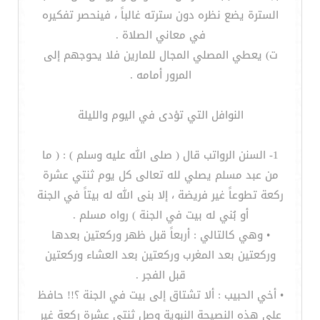
السترة يضع نظره دون سترته غالباً ، فينحصر تفكيره
في معاني الصلاة .
ت‌) يعطي المصلي المجال للمارين فلا يحوجهم إلى
المرور أمامه .
النوافل التي تؤدى في اليوم والليلة
1- السنن الرواتب قال ( صلى الله عليه وسلم ) : ( ما
من عبد مسلم يصلي لله تعالى كل يوم ثنتي عشرة
ركعة تطوعاً غير فريضة ، إلا بنى الله له بيتاً في الجنة
أو بُني له بيت في الجنة ) رواه مسلم .
• وهي كالتالي : أربعاً قبل ظهر وركعتين بعدها
وركعتين بعد المغرب وركعتين بعد العشاء وركعتين
قبل الفجر .
• أخي الحبيب : ألا تشتاق إلى بيت في الجنة ؟!! حافظ
على هذه النصيحة النبوية وصل ثنتي عشرة ركعة غير