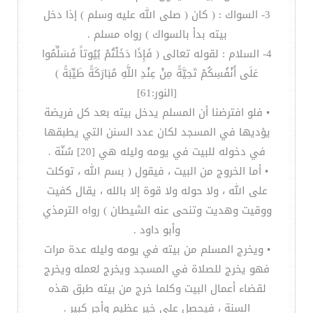
3- السواك : ( كان ( صلى الله عليه وسلم ) إذا دخل
بيته بدأ بالسواك ) رواه مسلم .
4- السلام : لقوله تعالى ( فَإِذَا دَخَلْتُمْ بُيُوتاً فَسَلِّمُوا
عَلَى أَنْفُسِكُمْ تَحِيَّةً مِنْ عِنْدِ اللَّهِ مُبَارَكَةً طَيِّبَةً )
[النور:61]
• فلو افترضنا أن المسلم يدخل بيته بعد كل فريضة
يؤديها في المسجد لكان عدد السنن التي يطبقها
في دخوله للبيت في يومه وليله هي [20] سُنّة .
• أما الخروج من البيت ، فيقول ( بسم الله ، توكلت
على الله ، ولا حوله ولا قوة إلا بالله ، يقال كفيت
ووقيت وهديت وتنحى عنه الشيطان ) رواه الترمذي
وأبو داود .
• ويخرج المسلم من بيته في يومه وليله عدة مرات
فهو يخرج للصلاة في المسجد ويخرج لعمله ويخرج
لقضاء أعمال البيت وكلما خرج من بيته طبق هذه
السنة ، فيحصل على خير عظيم وأجر كبير .