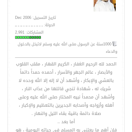
تاريخ التسجيل: Dec 2006
الدولة: ــ ــ ـــ ــ ـــ ــ ـــ ــ ـــ ــ ـــ
المشاركات: 2,991
1000سنة عن الرسول صلى الله عليه وسلم لاتبخل بالدخول
والدعاء
الحمد لله الرحيم الغفار ، الكريم القهار ، مقلب القلوب
والأبصار ، عالم الجهر والأسرار ، أحمده حمداً دائماً
بالعشي والإبكار ، وأشهد أن لا إله إلا الله وحده لا
شريك له ، شهادة تنجي قائلها من عذاب النار ،
وأشهد أن محمداً نبيه المختار صلى الله عليه وعلى
أهله وأزواجه وأصحابه الجديرين بالتعظيم والإكبار ،
صلاة دائمة باقية بقاء الليل والنهار .
أما بعد ..
فإن أهم ما يعتني به المسلم في حياته اليومية ، هو