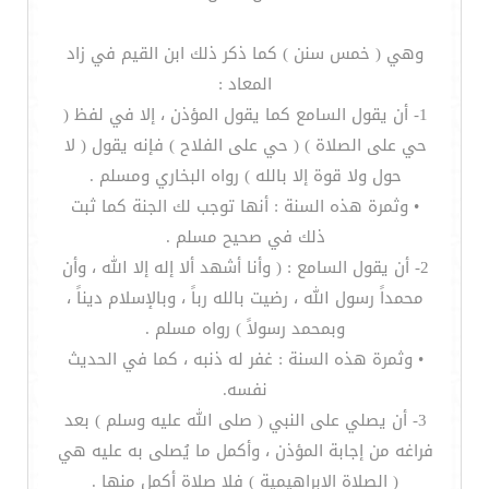
وهي ( خمس سنن ) كما ذكر ذلك ابن القيم في زاد
المعاد :
1- أن يقول السامع كما يقول المؤذن ، إلا في لفظ (
حي على الصلاة ) ( حي على الفلاح ) فإنه يقول ( لا
حول ولا قوة إلا بالله ) رواه البخاري ومسلم .
• وثمرة هذه السنة : أنها توجب لك الجنة كما ثبت
ذلك في صحيح مسلم .
2- أن يقول السامع : ( وأنا أشهد ألا إله إلا الله ، وأن
محمداً رسول الله ، رضيت بالله رباً ، وبالإسلام ديناً ،
وبمحمد رسولاً ) رواه مسلم .
• وثمرة هذه السنة : غفر له ذنبه ، كما في الحديث
نفسه.
3- أن يصلي على النبي ( صلى الله عليه وسلم ) بعد
فراغه من إجابة المؤذن ، وأكمل ما يُصلى به عليه هي
( الصلاة الإبراهيمية ) فلا صلاة أكمل منها .