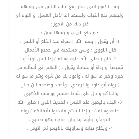
ومن الأمور التي تتكرر مع غالب الناس في يومهم
وليلهم خلع الثياب ولبسها إما لأجل الغسل أو النوم أو
غير ذلك من الأمور :
• ولخلع الثياب ولبسها سنن :
1- أن يقول [ بسم الله ] سواء عند الخلع أو اللبس ،
قال النووي : وهي مستحبة في جميع الأعمال.
2- كان ( صلى الله عليه وسلم ) إذا لبس ثوباً أو
قميصاً أو رداءً أو عمامة يقول : ( اللهم إني أسألك من
خيره وخير ما هو له ، وأعوذ بك من شره وشر ما هو له
) رواه أبو داود والترمذي ، وأحمد وصححه ابن حبان
والحاكم وقال على شرط مسلم ووافقه الذهبي .
3- البدء باليمين عند اللبس ، لحديث النبي ( صلى الله
عليه وسلم ) : ( إذا لبستم فابدءوا بأيمانكم ) رواه
الترمذي وأبوداود وابن ماجه وهو صحيح .
4- ويخلع ثيابه وسراويله بالأيسر ثم الأيمن .