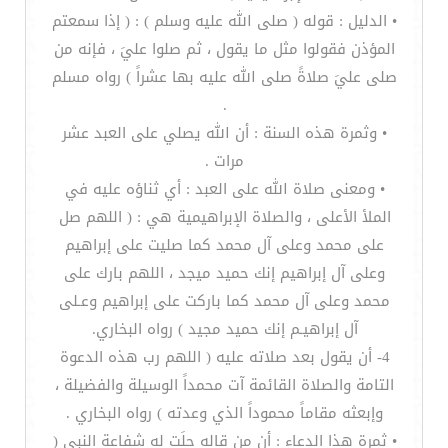
• الدليل : قوله ( صلى الله عليه وسلم ) : ( إذا سمعتم
المؤذن فقولوا مثل ما يقول ، ثم صلوا عليَ ، فإنه من
صلى عليَ صلاةً صلى الله عليه بها عشراً ) رواه مسلم
.
• وثمرة هذه السنة : أن الله يصلي على العبد عشر
مرات .
• ومعنى صلاة الله على العبد : أي ثناؤه عليه في
الملأ الأعلى ، والصلاة الإبراهيمية هي : ( اللهم صل
على محمد وعلى آل محمد كما صليت على إبراهيم
وعلى آل إبراهيم إنك حميد ميجد ، اللهم بارك على
محمد وعلى آل محمد كما باركت على إبراهيم وعـلى
آل إبراهيـم إنك حميد مجيد ) رواه البخاري.
4- أن يقول بعد صلاته عليه ( اللهم رب هذه الدعوة
التامة والصلاة القائمة آت محمداً الوسيلة والفضيلة ،
وإبعثه مقاماً محموداً الذي وعدته ) رواه البخاري .
• ثمرة هذا الدعاء : أن من قاله حلَت له شفاعة النبي (