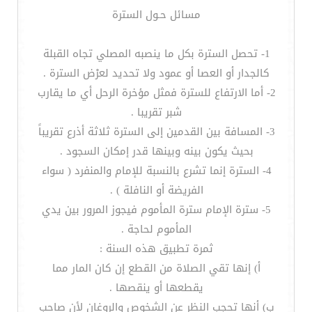
مسائل حـول السترة
1- تحصل السترة بكل ما ينصبه المصلي تجاه القبلة
كالجدار أو العصا أو عمود ولا تحديد لعرْض السترة .
2- أما الارتفاع للسترة فمثل مؤخرة الرحل أي ما يقارب
شبر تقريبا .
3- المسافة بين القدمين إلى السترة ثلاثة أذرع تقريباً
بحيث يكون بينه وبينها قدر إمكان السجود .
4- السترة إنما تشرع بالنسبة للإمام والمنفرد ( سواء
الفريضة أو النافلة ) .
5- سترة الإمام سترة المأموم فيجوز المرور بين يدي
المأموم لحاجة .
ثمرة تطبيق هذه السنة :
أ‌) إنها تقي الصلاة من القطع إن كان المار مما
يقطعها أو ينقصها .
ب‌) أنها تحجب النظر عن الشخوص والروغان لأن صاحب