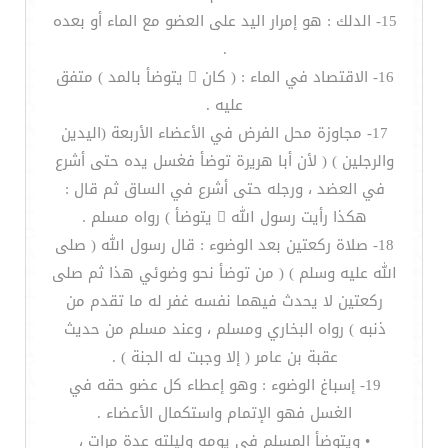
15- الدلك : هو إمرار اليد على العضو مع الماء أو بعده
.
16- الاقتصاد في الماء : ( كان  يتوضأ بالمد ) متفق
عليه .
17- مجاوزة محل الفرض في الأعضاء الأربعة (اليدين
والرجلين ) ( لأن أبا هريرة توضأ فغسل يده حتى أشرع
في العضد ، ورجله حتى أشرع في الساق ثم قال :
هكذا رأيت رسول الله  يتوضأ ) رواه مسلم .
18- صلاة ركعتين بعد الوضوء : قال رسول الله ( صلى
الله عليه وسلم ) ( من توضأ نحو وضوئي هذا ثم صلى
ركعتين لا يحدث فيهما نفسه غفر له ما تقدم من
ذنبه ) رواه البخاري ومسلم ، وعند مسلم من حديث
عقبة بن عامر ( إلا وجبت له الجنة ) .
19- إسباغ الوضوء : وهو إعطاء كل عضو حقه في
الغسل فهو الإتمام واستكمال الأعضاء .
• ويتوضأ المسلم في يومه وليلته عدة مرات ،