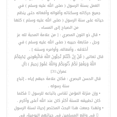
العمل بسنة الرسول ( صلى الله عليه وسلم ) في
جميع حركاته وسكناته وأقواله وأفعاله حتى ينظم
حياته على سنة الرسول ( صلى الله عليه وسلم ) كلها
من الصباح إلى المساء .
• قال ذو النون المصري : [ من علامة المحبة لله عز
وجل ، متابعة حبيبه ( صلى الله عليه وسلم ) في
أخلاقه ، وأفعاله، وأوامره وسننه ] .
قال تعالى ( قُلْ إِنْ كُنْتُمْ تُحِبُّونَ اللَّهَ فَاتَّبِعُونِي يُحْبِبْكُمُ
اللَّهُ وَيَغْفِرْ لَكُمْ ذُنُوبَكُمْ وَاللَّهُ غَفُورٌ رَحِيمٌ ) [آل
عمران:31]
قال الحسن البصري : فكان علامة حبهم إياه ، إتباع
سنة رسوله .
• وإن منزلة المؤمن تقاس باتباعه للرسول  فكلما
كان تطبيقه للسنة أكثر كان عند الله أعلى وأكرم .
• ولهذا جمعت هذا البحث المختصر إحياءً لسنة الرسول
 في واقع المسلمين في حياتهم اليومية، في