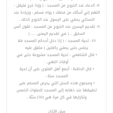
8- الدعاء عند الخروج من المسجد : ( وإذا خرج فليقل :
اللهم إني أسألك من فضلك ) رواه مسلم ، وزيادة عند
النسائي يصلي على الرسول عند الخروج كذلك .
9- تقديم اليسرى عند الخروج من المسجد : لقول أنس
السابق .. ( في تقديم اليمنى …. )
10- تحية المسجد : ( إذا دخل أحدكم المسجد فلا
يجلس حتى يصلي ركعتين ) متفق عليه
• قال الشافعي : تحية المسجد مشروعة حتى في
أوقات النهي .
• قال الحافظ : أجمع أهل الفتوى على أن تحية
المسجد سنة .
• ومجموع هذه السنن التي يحرص المسلم على
تطبيقها عند ذهابه إلى المسجد للصلوات الخمس
وتكرارها في كل مرة هي [50] سنّة .
سنن الآذان