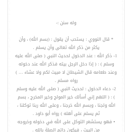
وله سنن :-
* قال النووي : يستحب أن يقول : (بسم الله) ، وأن
يكثر من ذكر الله تعالى وأن يسلم .
1- ذكر الله : عند الدخول لحديث النبي ( صلى الله عليه
وسلم ) : ( إذا دخل الرجل بيته فذكر الله عند دخوله
وعند طعامه قال الشيطان لا مبيت لكم ولا عشاء … )
رواه مسلم .
2- دعاء الدخول : لحديث النبي ( صلى الله عليه وسلم
) : ( اللهم إني أسألك خير المولج وخير المخرج ، بسم
الله ولجنا ، وبسم الله خرجنا ، وعلى الله ربنا توكلنا ،
ثم يسلم على أهله ) رواه أبو داود .
• فهو يستشعر التوكل على الله في دخوله وخروجه
من البيت ، فيكون دائم الصلة بالله .