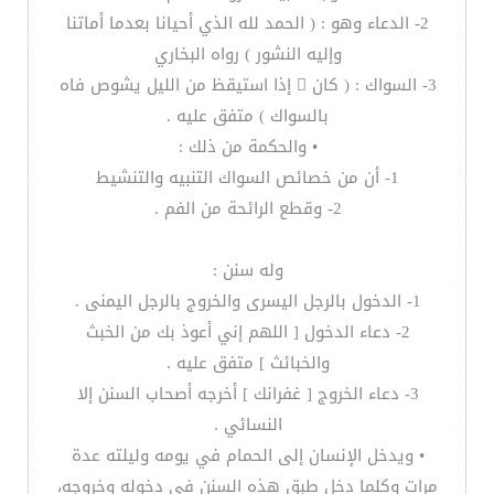
2- الدعاء وهو : ( الحمد لله الذي أحيانا بعدما أماتنا
وإليه النشور ) رواه البخاري
3- السواك : ( كان  إذا استيقظ من الليل يشوص فاه
بالسواك ) متفق عليه .
• والحكمة من ذلك :
1- أن من خصائص السواك التنبيه والتنشيط
2- وقطع الرائحة من الفم .
وله سنن :
1- الدخول بالرجل اليسرى والخروج بالرجل اليمنى .
2- دعاء الدخول [ اللهم إني أعوذ بك من الخبث
والخبائث ] متفق عليه .
3- دعاء الخروج [ غفرانك ] أخرجه أصحاب السنن إلا
النسائي .
• ويدخل الإنسان إلى الحمام في يومه وليلته عدة
مرات وكلما دخل طبق هذه السنن في دخوله وخروجه،