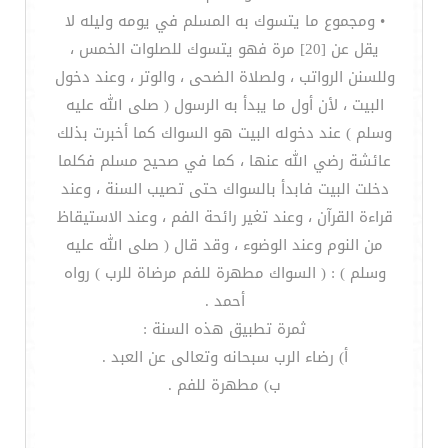
• ومجموع ما يتسوك به المسلم في يومه وليله لا
يقل عن [20] مرة فهو يتسوك للصلوات الخمس ،
وللسنن الرواتب ، ولصلاة الضحى ، والوتر ، وعند دخول
البيت ، لأن أول ما يبدأ به الرسول ( صلى الله عليه
وسلم ) عند دخوله البيت هو السواك كما أخبرت بذلك
عائشة رضي الله عنها ، كما في صحيح مسلم فكلما
دخلت البيت فابدأ بالسواك حتى تصيب السنة ، وعند
قراءة القرآن ، وعند تغير رائحة الفم ، وعند الاستيقاظ
من النوم وعند الوضوء ، وقد قال ( صلى الله عليه
وسلم ) : ( السواك مطهرة للفم مرضاة للرب ) رواه
أحمد .
ثمرة تطبيق هذه السنة :
أ‌) رضاء الرب سبحانه وتعالى عن العبد .
ب‌) مطهرة للفم .