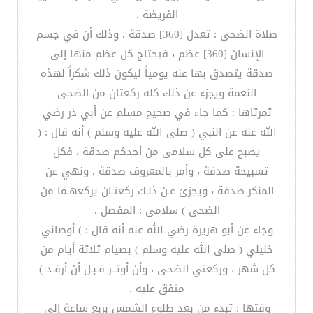
الفريضة .
صلاة الضحى : تعدل [360] صدقة ، وذلك أن في جسم
الإنسان [360] عظم ، فيحتاج كل عظم منها إلى
صدقة يتصدق بها عنه يومياً ليكون ذلك شكراً لهذه
النعمة ويجزء عن ذلك كله ركعتان من الضحى
ثمرتاها : كما جاء في صحيح مسلم عن أبي ذر رضي
الله عنه عن النبي ( صلى الله عليه وسلم ) أنه قال : (
يصبح على كل سلامى من أحدكم صدقة ، فكل
تسبيحة صدقة ، وأمر بالمعروف صدقة ، ونهي عن
المنكر صدقة ، ويجزئ عـن ذلـك ركعتـان يركعهـما من
الضحى ) سلامى : المفصل .
وجاء عن أبو هريرة رضي الله عنه أنه قال : ) أوصاني
خليلي ( صلى الله عليه وسلم ) بصيام ثلاثة أيام من
كل شهر ، وركعتي الضحى ، وأن أوتــر قـبـل أن أرقـد )
متفق عليه .
وقتها : تبدء من بعد طلوع الشمس بربع ساعة إلى