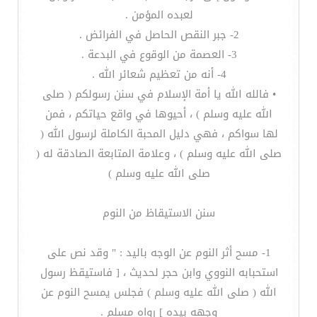
لعبده المؤمن .
2- جبر النقص الحاصل في الفرائض .
3- العصمة من الوقوع في البدعة .
4- أنه من تعظيم شعائر الله .
• فالله الله يا أمة الإسلام في سنن رسولكم ( صلى
الله عليه وسلم ) ، أحيوها في واقع حياتكم ، فمن
لها سواكم ، فهي دليل المحبة الكاملة لرسول الله (
صلى الله عليه وسلم ) ، وعلامة المتابعة الصادقة له (
صلى الله عليه وسلم )
سنن الاستيقاظ من النوم
1- مسح أثر النوم عن الوجه باليد : " وقد نص على
استحبابه النووي وابن حجر لحديث ، [ فاستيقظ رسول
الله ( صلى الله عليه وسلم ) فجلس يمسح النوم عن
وجهه بيده ] رواه مسلم .