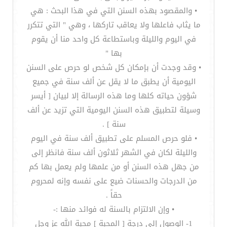
• والمقصود بهذه السنن التي في هذا البحث : هي
ما يثاب فاعلها ولا يعاقب تاركها ، وهي " التي تتكرر
في اليوم والليلة وباستطاعة كل واحد منا أن يقوم
بها "
• وقد وجدت أن بإمكان كل شخص لو حرص على السنن
اليومية أن يطبق ما لا يقل عن ألف سنة في جميع
شؤون حياته كلها وما هذه الرسالة إلا لبيان [ أيسر
وسيلة لتطبيق هذه السنن اليومية التي تزيد عن ألف
سنة ] .
• فلو حرص المسلم على تطبيق ألف سنة في اليوم
والليلة لكان في الشهر ثلاثون ألف سنة فانظر إلى
من جهل هذه السنن أو من علمها ولم يعمل بها كم
من الدرجات والحسنات ضيع على نفسه وإنه لمحروم
حقاً .
• وإن الالتزام بالسنة له فوائد منها :-
1- الوصول إلى درجة [ المحبة ] محبة الله عز وجل