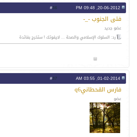
36
#
20-06-2012, 09:48 PM
فتى الجنوب -_-
عضو جديد
رد: السلوك الإسلامي والصحة ... لايفوتك ! ستخرج بفائدة
37
#
01-02-2014, 03:55 AM
فارس القحطانيq6
عضو