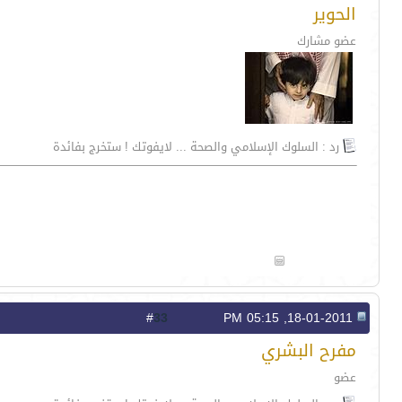
الحوير
عضو مشارك
رد : السلوك الإسلامي والصحة ... لايفوتك ! ستخرج بفائدة
33
#
18-01-2011, 05:15 PM
مفرح البشري
عضو