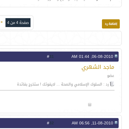
«
ا
صفحة 4 من 4
31
#
06-08-2010, 01:44 AM
ماجد الشهري
عضو
رد : السلوك الإسلامي والصحة ... لايفوتك ! ستخرج بفائدة
32
#
11-08-2010, 06:56 AM