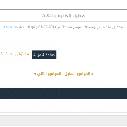
يعطيك العافية و لاهنت
التعديل الأخير تم بواسطة فارس القحطانيq6 ; 01-02-2014 الساعة
03:56 AM
«
الأولى
<
2
3
صفحة 4 من 4
«
الموضوع السابق
|
الموضوع التالي
»