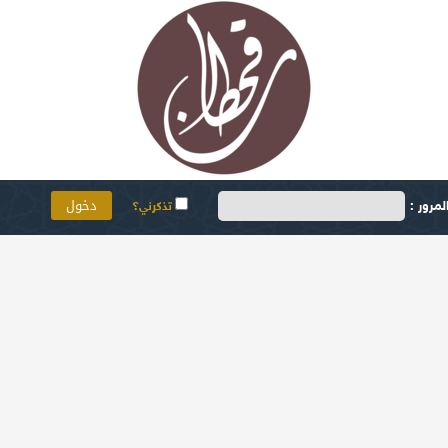
مرور :
تذكرني؟