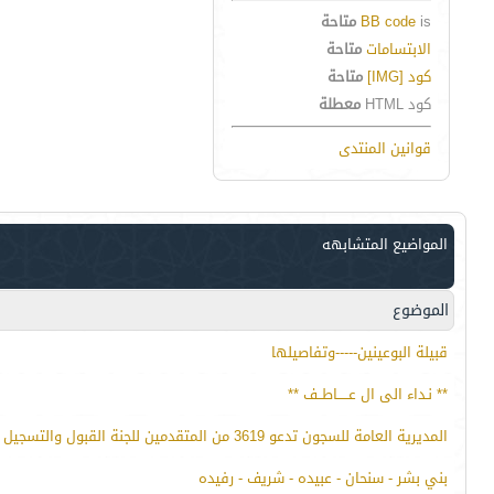
is
BB code
متاحة
الابتسامات
متاحة
كود [IMG]
متاحة
كود HTML
معطلة
قوانين المنتدى
المواضيع المتشابهه
الموضوع
قبيلة البوعينين-----وتفاصيلها
** نـداء الى ال عـــــاطــف **
المديرية العامة للسجون تدعو 3619 من المتقدمين للجنة القبول والتسجيل للمراجعة
بني بشر - سنحان - عبيده - شريف - رفيده