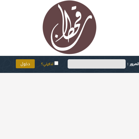
مرور :
تذكرني؟