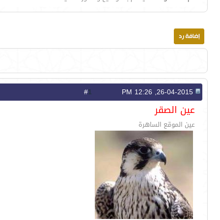
1
#
26-04-2015, 12:26 PM
عين الصقر
عين الموقع الساهرة