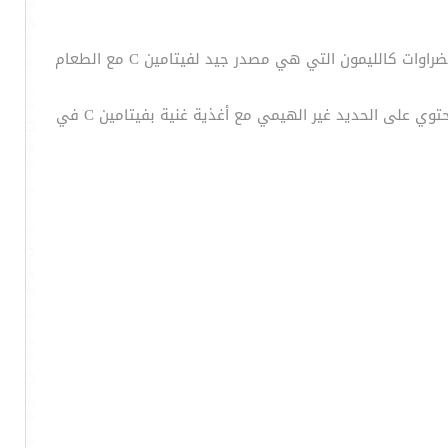
يمكنك أيضاً تناول الأطعمة التي تساعد الجسم على امتصاص الحديد بشكل أفضل. على سبيل المثال، يمكنك أن تأكل الفاكهة أو الخضراوات كالليمون التي هي مصدر جيد لفيتامين C مع الطعام
فيتامين C يساعد الجسم على امتصاص الحديد غير الهيمي من الأطعمة التي تتناولها، وخصوصاً عندما تؤكل المواد الغذائية التي تحتوي على الحديد غير الهيمي مع أغذية غنية بفيتامين C في