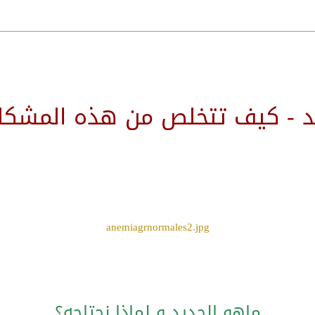
د - كيف تتخلص من هذه المشكلة
anemiagrnormales2.jpg
ماهو الحديد و لماذا نحتاجه؟