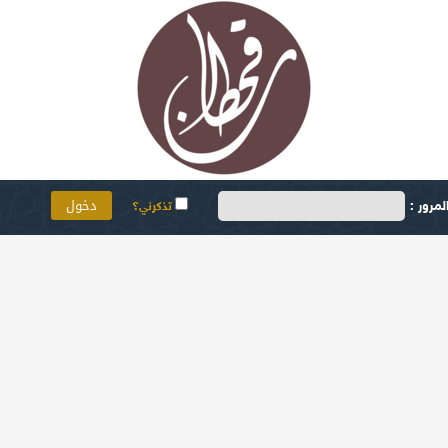
مرور :
تذكرني؟