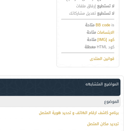
لا تستطيع
إرفاق ملفات
لا تستطيع
تعديل مشاركاتك
is
BB code
متاحة
الابتسامات
متاحة
كود [IMG]
متاحة
كود HTML
معطلة
قوانين المنتدى
المواضيع المتشابهه
الموضوع
برنامج كاشف ارقام الهاتف و تحديد هوية المتصل
تجديد مكان المتصل