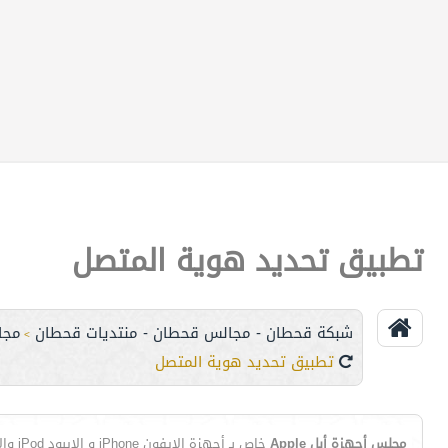
تطبيق تحديد هوية المتصل
شبكة قحطان - مجالس قحطان - منتديات قحطان
مجا
>
تطبيق تحديد هوية المتصل
مجلس أجهزة أبل Apple
خاص بـ أجهزة الايفون iPhone و الايبود iPod والايباد iPad