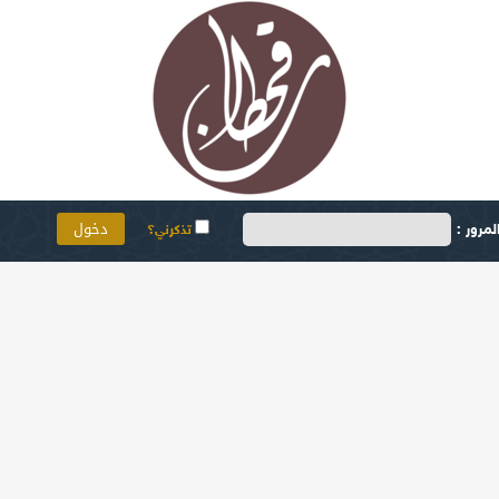
مرور :
تذكرني؟