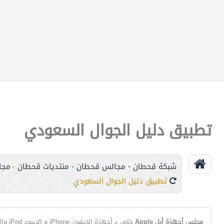
تطبيق دليل الجوال السعودي
شبكة قحطان - مجالس قحطان - منتديات قحطان
مجا
>
تطبيق دليل الجوال السعودي
مجلس أجهزة أبل Apple
خاص بـ أجهزة الايفون iPhone و الايبود iPod والايباد iPad