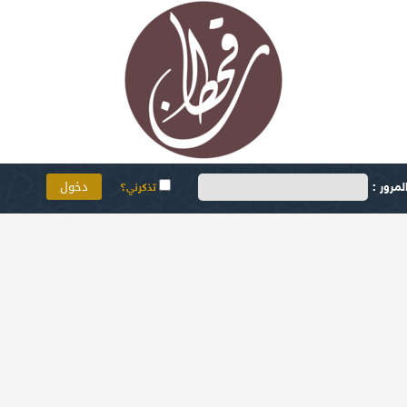
مرور :
تذكرني؟