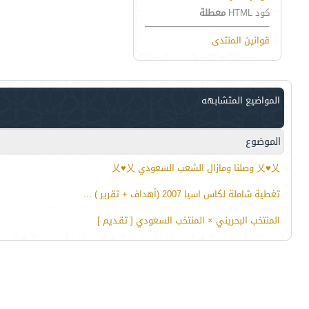
كود HTML
معطلة
قوانين المنتدى
المواضيع المتشابهه
الموضوع
乂♥乂 وصلنا ومازال الشعب السعودي 乂♥乂
تغطية شاملة لكاس اسيا 2007 (أهداف + تقرير ) ...
المنتخب البحريني × المنتخب السعودي [ تقـديم ]