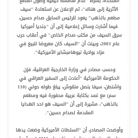
المتحدة، بشرط "عدم مناقشة كيفية وصول القطع
الأثرية إلى هناك"، تم الإعلان عن استعادة "سيف
مطعم بالذهب" يعود للرئيس السابق صدام حسين،
فيما أشارت وسائل إعلامية إلى أن "جنديا أميركيا
سرق السيف من مكتب صدام الخاص" في أعقاب حرب
عام 2003، وبينت أن "السيف كان معروضا للبيع في
مزاد بولاية نيوهامبشاير الأميركية".
وحسب مصادر في وزارة الخارجية العراقية، فإن
الحكومة الأميركية "أعادت إلى السفير العراقي في
واشنطن، سيفا بنصل منقوش، يبلغ طوله حولي (110
سم) مع غمد بكتابة عربية محفورة فيه ومطعم
بالذهب"، مشيرة إلى أن "السيف هو احد الهدايا
المقدمة لصدام حسين".
وأوضحت المصادر، أن "السلطات الأميركية وضعت يدها