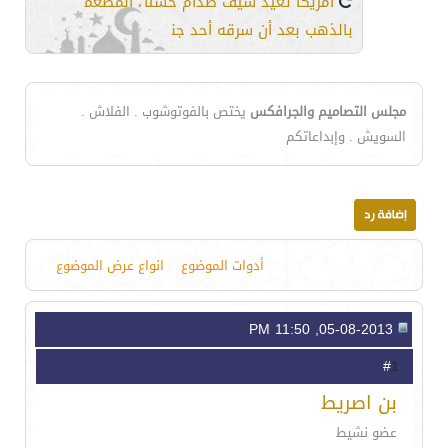
أمريكا تعيد سيف صدام حسين المطعم
بالذهب بعد أن سرقه أحد جنودها..!!
مجلس التصاميم والجرافكس
يختص بالفوتوشوب . الفلاش .
السويش . وإبداعاتكم
أدوات الموضوع
انواع عرض الموضوع
05-08-2013, 11:50 PM
1
#
بن اصريط
عضو نشيط