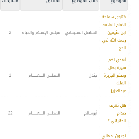
الموضوع
كاتب الموضوع
المنتدى
مشاركات
فتاوى سماحة
الامام العلامة
ابن عثيمين
المناضل السليماني
مجلس الإسلام والحياة
2
رحمه الله في
الحج
أهدي لكم
سيرة بطل
وصقر الجزيرة
جندل
المجلس الـــــعــــــــام
1
الملك
عبدالعزيز
هل تعرف
صدام
أبوسالم
المجلس الـــــعــــــــام
22
الحقيقي ؟
تجدون..معاني