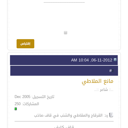
__________________
06-11-2012, 10:04 AM
2
#
مانع الملاطي
..:: شاعر ::..
تاريخ التسجيل: Dec 2005
المشاركات: 250
رد: القرقاح والمقاطي والشنب في قاف صاخب
قاف كايف