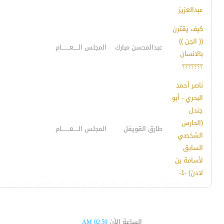
عبدالعزيز
كيف يقترن
(( الجن ))
عبدالمحسن مبارك
المجلس الـــــعــــــــام
بالانسان
؟؟؟؟؟؟؟
ناصر أحمد
البحري - أبو
جندل
(الحارس
طارق القويفل
المجلس الـــــعــــــــام
الشخصي
السابق
لأسامة بن
لادن) -1-
الساعة الآن
02:59 AM