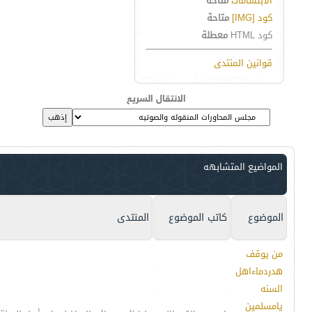
الابتسامات
متاحة
كود [IMG]
متاحة
كود HTML
معطلة
قوانين المنتدى
الانتقال السريع
المواضيع المتشابهه
الموضوع
كاتب الموضوع
المنتدى
من يوقف
هدردماءاهل
السنه
يامسلمين