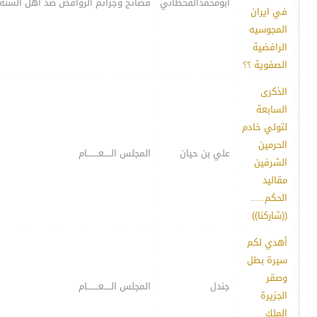
ابومحمدالقحطاني
فضائح وجرائم الروافض ضد أهل السنة
في ايران
المجوسيه
الرافضية
الصفوية ؟؟
الذكرى
السابعة
لتولي خادم
الحرمين
علي بن حيان
المجلس الـــــعــــــــام
الشرفين
مقاليد
الحكم.....
((شاركنا))
أهدي لكم
سيرة بطل
وصقر
جندل
المجلس الـــــعــــــــام
الجزيرة
الملك