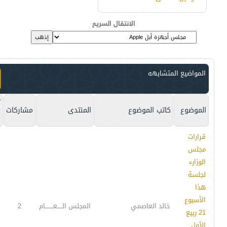
الانتقال السريع
المواضيع المتشابهه
آ
الموضوع
كاتب الموضوع
المنتدى
مشاركات
م
قرارات
مجلس
الوزارء
لجلسة
هذا
الأسبوع
خالد العاصمي
المجلس الـــــعــــــــام
2
21 ربيع
الأول