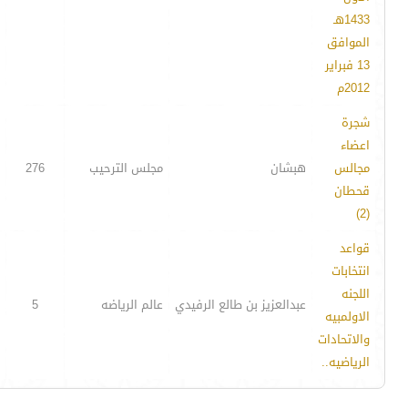
1433هـ
الموافق
13 فبراير
2012م
شجرة
اعضاء
مجالس
هبشان
مجلس الترحيب
276
قحطان
(2)
قواعد
انتخابات
اللجنه
عبدالعزيز بن طالع الرفيدي
عالم الرياضه
5
الاولمبيه
والاتحادات
الرياضيه..