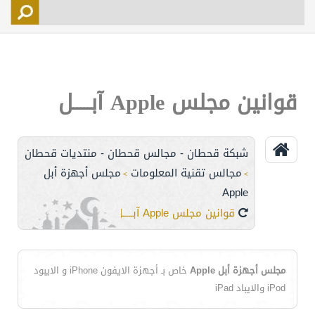
التسجيل
الأعضاء
التحكم
قوانين مجلس Apple آبـــــل
اتصل بنا
شبكة قحطان - مجالس قحطان - منتديات قحطان
مجالس تقنية المعلومات
مجلس أجهزة أبل
>
>
Apple
قوانين مجلس Apple آبـــــل
مجلس أجهزة أبل Apple
خاص بـ أجهزة الايفون iPhone و الايبود
iPod والايباد iPad