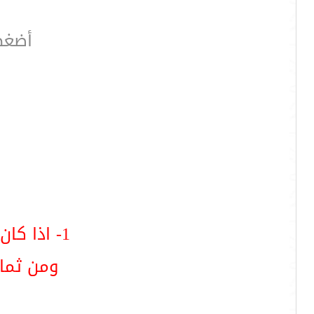
أضغط
1- اذا كان الموضوع منقول يجب الاشارة لذلك بكلمة ( منقول ) .
ومن ثما 