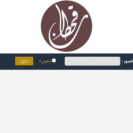
مرور :
تذكرني؟