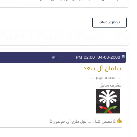
1
#
04-03-2008, 02:00 PM
سلمان آل سعد
..:: مصمم مبدع ::..
مشرف سابق
۩ تفضل هنا ..... قبل طرح أي موضوع ۩