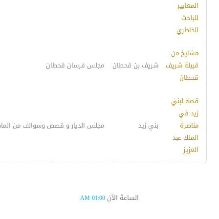
المعايير
للباحث
الخاطري
مشايخ من
قبيلة شريف
شريف بن قحطان
مجلس فرسان قحطان
قحطان
قصة لبني
زيد في
مناصرة
بني زيد
مجلس الديار و قصص وسوالف من الم
الملك عبد
العزيز
الساعة الآن
01:00 AM