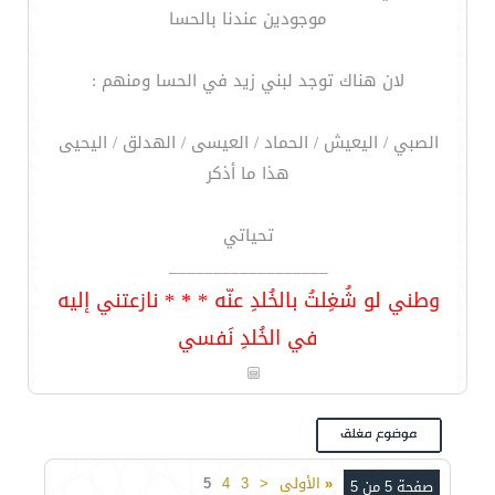
موجودين عندنا بالحسا
لان هناك توجد لبني زيد في الحسا ومنهم :
الصبي / اليعيش / الحماد / العيسى / الهدلق / اليحيى
هذا ما أذكر
تحياتي
__________________
وطني لو شُغِلتُ بالخُلدِ عنّه * * * نازعتني إليه
في الخُلدِ نَفسي
«
الأولى
<
3
4
5
صفحة 5 من 5