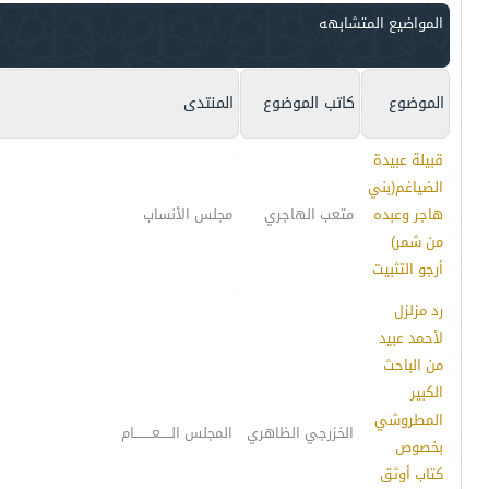
المواضيع المتشابهه
الموضوع
كاتب الموضوع
المنتدى
قبيلة عبيدة
الضياغم(بني
هاجر وعبده
متعب الهاجري
مجلس الأنساب
من شمر)
أرجو التثبيت
رد مزلزل
لأحمد عبيد
من الباحث
الكبير
المطروشي
الخزرجي الظاهري
المجلس الـــــعــــــــام
بخصوص
كتاب أوثق